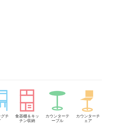
ングチ
食器棚＆キッ
カウンターテ
カウンターチ
ア
チン収納
ーブル
ェア