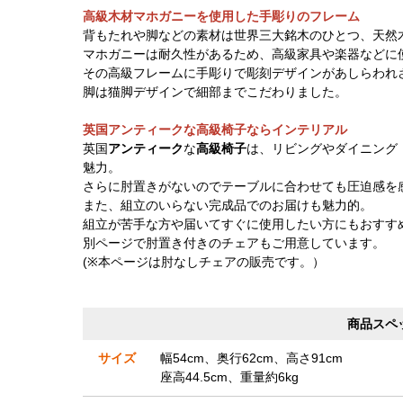
高級木材マホガニーを使用した手彫りのフレーム
背もたれや脚などの素材は世界三大銘木のひとつ、天然
マホガニーは耐久性があるため、高級家具や楽器などに
その高級フレームに手彫りで彫刻デザインがあしらわれ
脚は猫脚デザインで細部までこだわりました。
英国アンティークな高級椅子ならインテリアル
英国
アンティーク
な
高級椅子
は、リビングやダイニング
魅力。
さらに肘置きがないのでテーブルに合わせても圧迫感を
また、組立のいらない完成品でのお届けも魅力的。
組立が苦手な方や届いてすぐに使用したい方にもおすす
別ページで肘置き付きのチェアもご用意しています。
(※本ページは肘なしチェアの販売です。）
商品スペ
サイズ
幅54cm、奥行62cm、高さ91cm
座高44.5cm、重量約6kg