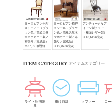
ヨーロピアン手彫
ヨーロピアン猫脚
アンティークなア
りチェアー（ブラ
スツール（ブラウ
イアン製チェア
ウン色／高級天然
ン色／高級天然木
（座面レザー製）
木マホガニー製／
マホガニー製／布
￥18,619(税抜)
布張り／完成品）
張り／完成品）
￥37,991(税抜)
￥19,073(税抜)
アイテムカテゴリー
ライト照明器
掛け時計
ソファー
ロー
具