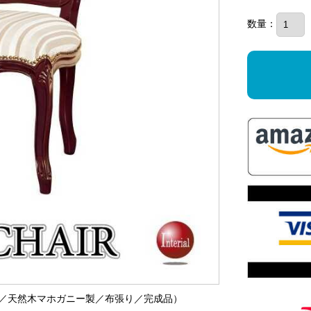
数量：
なし／天然木マホガニー製／布張り／完成品）