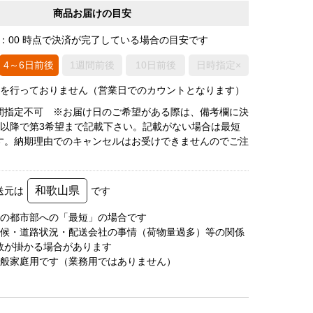
商品お届けの目安
0：00 時点で決済が完了している場合の目安です
4～6日前後
1週間前後
10日前後
日時指定×
荷を行っておりません（営業日でのカウントとなります）
間指定不可 ※お届け日のご希望がある際は、備考欄に決
後以降で第3希望まで記載下さい。記載がない場合は最短
す。納期理由でのキャンセルはお受けできませんのでご注
和歌山県
送元は
です
圏の都市部への「最短」の場合です
天候・道路状況・配送会社の事情（荷物量過多）等の関係
数が掛かる場合があります
一般家庭用です（業務用ではありません）