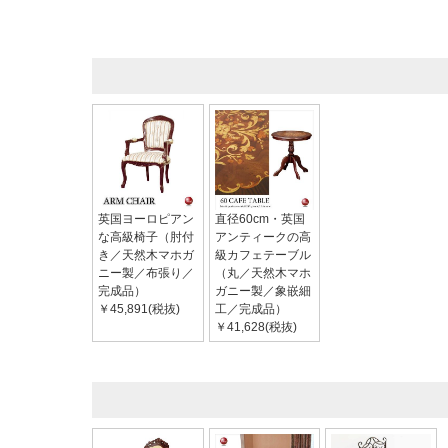
英国ヨーロピアン
直径60cm・英国
な高級椅子（肘付
アンティークの高
き／天然木マホガ
級カフェテーブル
ニー製／布張り／
（丸／天然木マホ
完成品）
ガニー製／象嵌細
￥45,891(税抜)
工／完成品）
￥41,628(税抜)