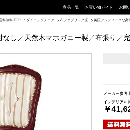
商品一覧
お買い物ガイド
お問
料無料 TOP
ダイニングチェア
布ファブリック座
英国アンティークな高
肘なし／天然木マホガニー製／布張り／完
メーカー参考上
インテリアル
￥41,6