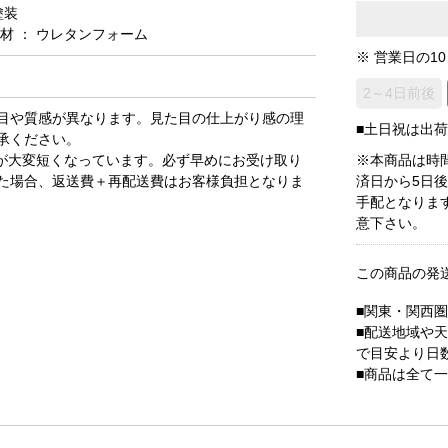
塗装
ン材 ： ウレタンフォーム
※ 営業日の1
2～4日前後
目や質感が異なります。見た目の仕上がり感の理
■土日祝は出
承ください。
が大変短くなっています。必ず早めにお受け取り
※本商品は時
た場合、返送費＋再配送費はお客様負担となりま
済日から5日
手配となりま
意下さい。
この商品の発
■関東・関西
■配送地域や
で目安より日
■商品は全て