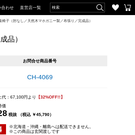
い合わせ
直営店一覧
級椅子（肘なし／天然木マホガニー製／布張り／完成品）
成品）
お問合せ商品番号
CH-4069
代：67,100円より
【32%OFF!!】
特価
28
税抜 （税込 ￥45,790）
※北海道・沖縄・離島へは配送できません。
※この商品は玄関渡しです