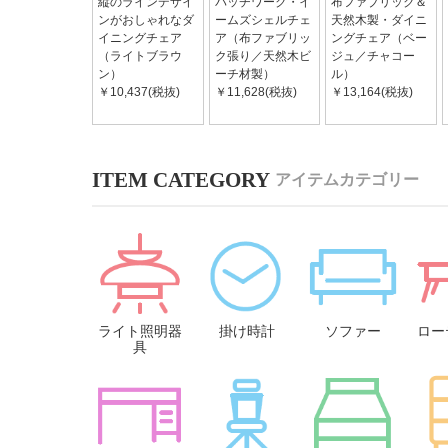
縦のラインデザイ
パッチワーク・イ
布ファブリック＆
ンがおしゃれなダ
ームズシェルチェ
天然木製・ダイニ
イニングチェア
ア（布ファブリッ
ングチェア（ベー
（ライトブラウ
ク張り／天然木ビ
ジュ／チャコー
ン）
ーチ材製）
ル）
￥10,437(税抜)
￥11,628(税抜)
￥13,164(税抜)
アイテムカテゴリー
ライト照明器
掛け時計
ソファー
ロー
具