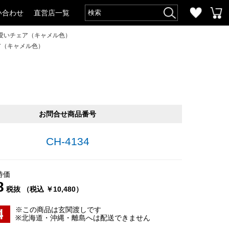
い合わせ
直営店一覧
愛いチェア（キャメル色）
ア（キャメル色）
お問合せ商品番号
CH-4134
特価
8
税抜 （税込 ￥10,480）
※この商品は玄関渡しです
※北海道・沖縄・離島へは配送できません