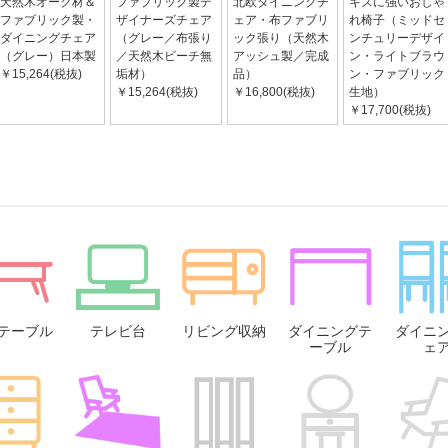
天然木オーク材＆
ファブリック製デ
北欧ダイニングチ
キズに強いおしゃ
ファブリック製・
ザイナーズチェア
ェア・布ファブリ
れ椅子（ミッドセ
ダイニングチェア
（グレー／布張り
ック張り（天然木
ンチュリーデザイ
（グレー）日本製
／天然木ビーチ無
アッシュ製／完成
ン・ライトブラウ
￥15,264(税抜)
垢材）
品）
ン・ファブリック
￥15,264(税抜)
￥16,800(税抜)
生地）
￥17,700(税抜)
テーブル
テレビ台
リビング収納
ダイニングテ
ダイニ
ーブル
ェ