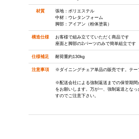
材質
張地：ポリエステル
中材：ウレタンフォーム
脚部：アイアン（粉体塗装）
構造仕様
お客様で組み立てていただく商品です
座面と脚部の2パーツのみで簡単組立です
仕様補足
耐荷重約130kg
注意事項
※ダイニングチェア単品の販売です。テー
※配送会社による強制返送までの保管期間
をお願いします。万が一、強制返送となっ
すのでご注意下さい。