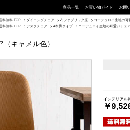
商品一覧
お買い物ガイド
お問
料無料 TOP
ダイニングチェア
布ファブリック座
コーデュロイ生地の可
料無料 TOP
デスクチェア
4本脚タイプ
コーデュロイ生地の可愛いチェ
ア（キャメル色）
インテリアル
￥9,52