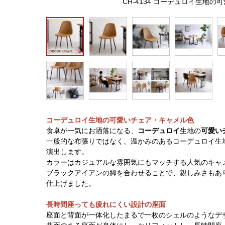
CH-4134 コーデュロイ生地
コーデュロイ生地の可愛いチェア・キャメル色
食卓が一気にお洒落になる、
コーデュロイ
生地の
可愛い
一般的な布張りではなく、温かみのあるコーデュロイ生
演出します。
カラーはカジュアルな雰囲気にもマッチする人気のキャ
ブラックアイアンの脚を合わせることで、親しみさもあ
仕上げました。
長時間座っても疲れにくい設計の座面
座面と背面が一体化したまるで一枚のシェルのようなデ