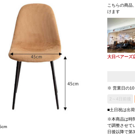
こちらの商品
けます
大日ベアーズ
※ 営業日の1
2～4日前後
■土日祝は出
※本商品は時
で調整させて
5cm
日後以降で第