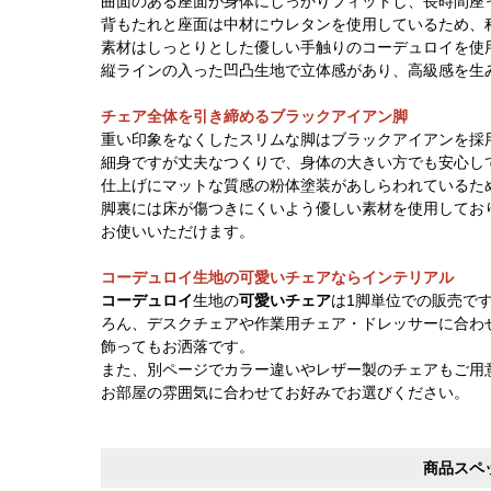
曲面のある座面が身体にしっかりフィットし、長時間座
背もたれと座面は中材にウレタンを使用しているため、
素材はしっとりとした優しい手触りのコーデュロイを使
縦ラインの入った凹凸生地で立体感があり、高級感を生
チェア全体を引き締めるブラックアイアン脚
重い印象をなくしたスリムな脚はブラックアイアンを採
細身ですが丈夫なつくりで、身体の大きい方でも安心し
仕上げにマットな質感の粉体塗装があしらわれているた
脚裏には床が傷つきにくいよう優しい素材を使用してお
お使いいただけます。
コーデュロイ生地の可愛いチェアならインテリアル
コーデュロイ
生地の
可愛いチェア
は1脚単位での販売で
ろん、デスクチェアや作業用チェア・ドレッサーに合わ
飾ってもお洒落です。
また、別ページでカラー違いやレザー製のチェアもご用
お部屋の雰囲気に合わせてお好みでお選びください。
商品スペ