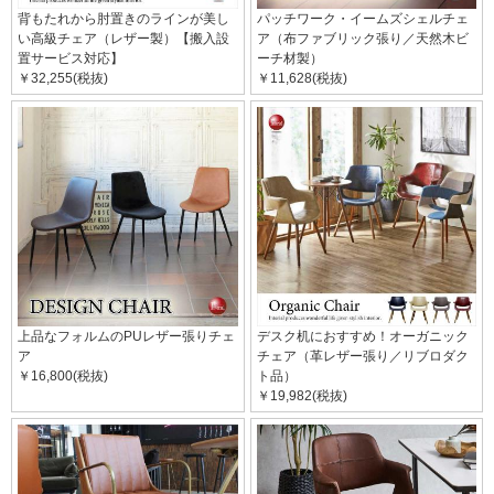
背もたれから肘置きのラインが美し
パッチワーク・イームズシェルチェ
い高級チェア（レザー製）【搬入設
ア（布ファブリック張り／天然木ビ
置サービス対応】
ーチ材製）
￥32,255(税抜)
￥11,628(税抜)
上品なフォルムのPUレザー張りチェ
デスク机におすすめ！オーガニック
ア
チェア（革レザー張り／リブロダク
￥16,800(税抜)
ト品）
￥19,982(税抜)