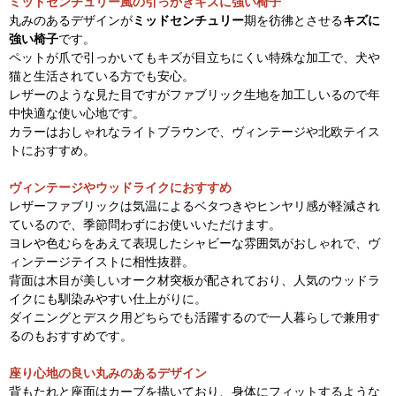
ミッドセンチュリー風の引っかきキズに強い椅子
丸みのあるデザインが
ミッドセンチュリー
期を彷彿とさせる
キズに
強い椅子
です。
ペットが爪で引っかいてもキズが目立ちにくい特殊な加工で、犬や
猫と生活されている方でも安心。
レザーのような見た目ですがファブリック生地を加工しいるので年
中快適な使い心地です。
カラーはおしゃれなライトブラウンで、ヴィンテージや北欧テイス
トにおすすめ。
ヴィンテージやウッドライクにおすすめ
レザーファブリックは気温によるベタつきやヒンヤリ感が軽減され
ているので、季節問わずにお使いいただけます。
ヨレや色むらをあえて表現したシャビーな雰囲気がおしゃれで、ヴ
ィンテージテイストに相性抜群。
背面は木目が美しいオーク材突板が配されており、人気のウッドラ
イクにも馴染みやすい仕上がりに。
ダイニングとデスク用どちらでも活躍するので一人暮らしで兼用す
るのもおすすめです。
座り心地の良い丸みのあるデザイン
背もたれと座面はカーブを描いており、身体にフィットするような