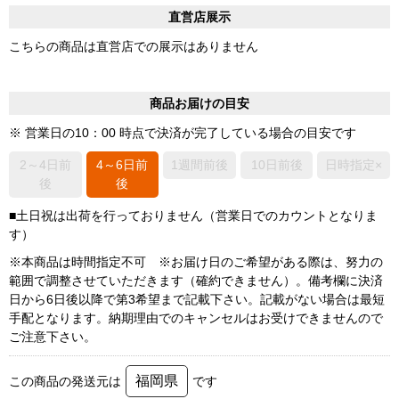
直営店展示
こちらの商品は直営店での展示はありません
商品お届けの目安
※ 営業日の10：00 時点で決済が完了している場合の目安です
2～4日前
4～6日前
1週間前後
10日前後
日時指定×
後
後
■土日祝は出荷を行っておりません（営業日でのカウントとなりま
す）
※本商品は時間指定不可 ※お届け日のご希望がある際は、努力の
範囲で調整させていただきます（確約できません）。備考欄に決済
日から6日後以降で第3希望まで記載下さい。記載がない場合は最短
手配となります。納期理由でのキャンセルはお受けできませんので
ご注意下さい。
福岡県
この商品の発送元は
です