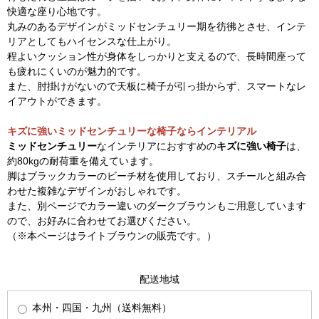
快適な座り心地です。
丸みのあるデザインがミッドセンチュリー期を彷彿とさせ、インテ
リアとしてもハイセンスな仕上がり。
程よいクッション性が身体をしっかりと支えるので、長時間座って
も疲れにくいのが魅力的です。
また、肘掛けがないので天板に椅子が引っ掛からず、スマートなレ
イアウトができます。
キズに強いミッドセンチュリーな椅子ならインテリアル
ミッドセンチュリー
なインテリアにおすすめの
キズに強い椅子
は、
約80kgの耐荷重を備えています。
脚はブラックカラーのビーチ材を使用しており、スチールと組み合
わせた複雑なデザインがおしゃれです。
また、別ページでカラー違いのダークブラウンもご用意しています
ので、お好みに合わせてお選びください。
（※本ページはライトブラウンの販売です。）
配送地域
本州・四国・九州（送料無料）