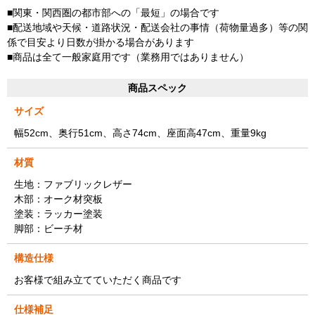
■関東・関西圏の都市部への「最短」の場合です
■配送地域や天候・道路状況・配送会社の事情（荷物量過多）等の関
係で目安より日数が掛かる場合があります
■商品は全て一般家庭用です（業務用ではありません）
商品スペック
サイズ
幅52cm、奥行51cm、高さ74cm、座面高47cm、重量9kg
材質
生地：ファブリックレザー
木部：オーク材突板
塗装：ラッカー塗装
脚部：ビーチ材
構造仕様
お客様で組み立てていただく商品です
仕様補足