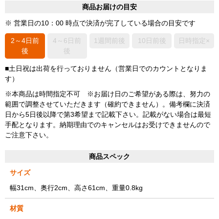
商品お届けの目安
※ 営業日の10：00 時点で決済が完了している場合の目安です
2～4日前
4～6日前
1週間前後
10日前後
日時指定×
後
後
■土日祝は出荷を行っておりません（営業日でのカウントとなりま
す）
※本商品は時間指定不可 ※お届け日のご希望がある際は、努力の
範囲で調整させていただきます（確約できません）。備考欄に決済
日から5日後以降で第3希望まで記載下さい。記載がない場合は最短
手配となります。納期理由でのキャンセルはお受けできませんので
ご注意下さい。
商品スペック
サイズ
幅31cm、奥行2cm、高さ61cm、重量0.8kg
材質