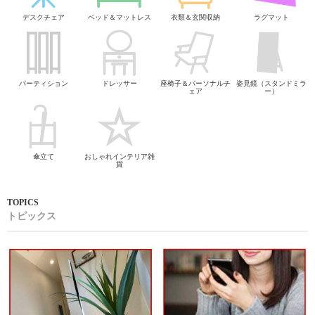
デスクチェア
ベッド＆マットレス
衣類＆玄関収納
ラグマット
パーティション
ドレッサー
座椅子＆パーソナルチ
姿見鏡（スタンドミラ
ェア
ー）
傘立て
おしゃれインテリア雑
貨
トピックス