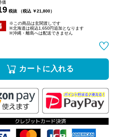
特価
19
税抜 （税込 ￥21,800）
※この商品は玄関渡しです
※北海道は税込1,650円追加となります
※沖縄・離島へは配送できません
カートに入れる