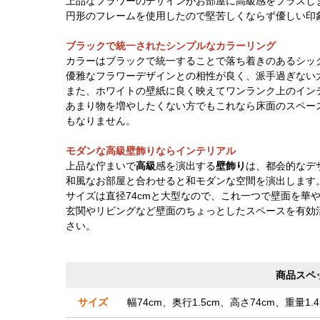
上品なフラワーのデザインがお部屋に高級感をプラスし
円形のフレームを使用したので堅苦しくならず優しい印
ブラックで統一されたシンプルなカラーリング
カラーはブラックで統一することで落ち着きのあるシッ
優雅なフラワーデザインとの相性が良く、派手過ぎない
また、ホワイトの壁紙に良く映えてワンランク上のイン
あまり物を増やしたくない方でもこれなら床面のスペー
もなりません。
モダンな高級壁飾りならインテリアル
上品な佇まいで
高級
感を演出する
壁飾り
は、都会的なデ
和風なお部屋と合わせると和モダンな空間を演出します
サイズは直径74cmと大型なので、これ一つで壁面を華
玄関やリビングなど壁面のちょっとしたスペースを有効
さい。
商品スペ
サイズ
幅74cm、奥行1.5cm、高さ74cm、重量1.4