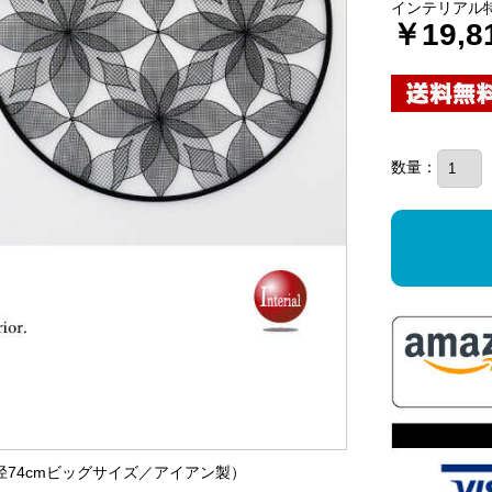
インテリアル
￥19,8
数量：
直径74cmビッグサイズ／アイアン製）