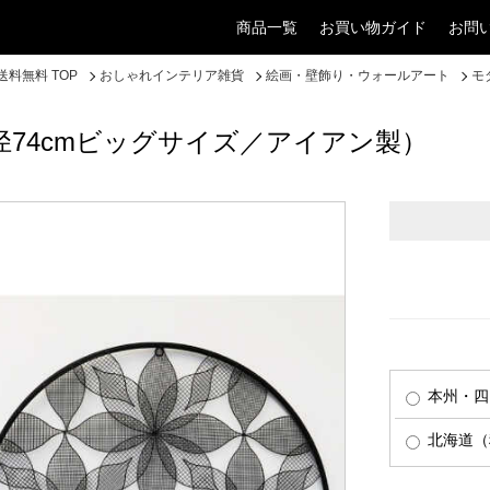
商品一覧
お買い物ガイド
お問
料無料 TOP
おしゃれインテリア雑貨
絵画・壁飾り・ウォールアート
モ
74cmビッグサイズ／アイアン製）
本州・四
北海道（税