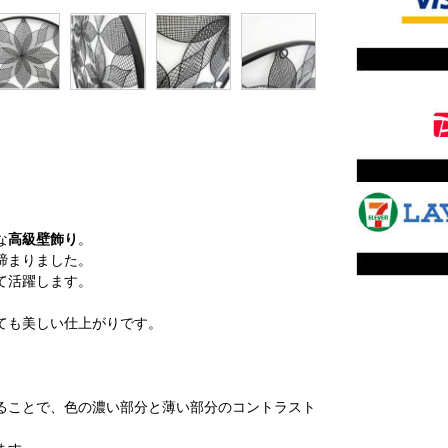
な
高級壁飾り
。
締まりました。
て活躍します。
。
ても美しい仕上がりです。
ることで、色の濃い部分と薄い部分のコントラスト