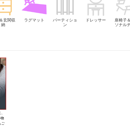
＆玄関収
ラグマット
パーティショ
ドレッサー
座椅子
納
ン
ソナル
に、
い物
もご