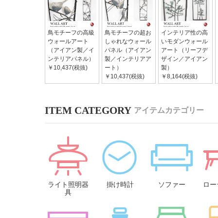
鳥モチーフの高級
鳥モチーフの超お
インテリア性の高
ウォールアート
しゃれなウォール
いモダンウォール
（アイアン製／イ
パネル（アイアン
アート（リーフデ
ンテリアパネル）
製／インテリアア
ザイン／アイアン
￥10,437(税抜)
ート）
製）
￥10,437(税抜)
￥8,164(税抜)
アイテムカテゴリー
ライト照明器
掛け時計
ソファー
ロー
具