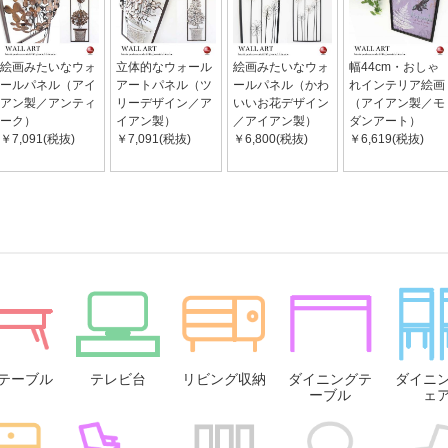
絵画みたいなウォ
立体的なウォール
絵画みたいなウォ
幅44cm・おしゃ
ールパネル（アイ
アートパネル（ツ
ールパネル（かわ
れインテリア絵画
アン製／アンティ
リーデザイン／ア
いいお花デザイン
（アイアン製／モ
ーク）
イアン製）
／アイアン製）
ダンアート）
￥7,091(税抜)
￥7,091(税抜)
￥6,800(税抜)
￥6,619(税抜)
テーブル
テレビ台
リビング収納
ダイニングテ
ダイニ
ーブル
ェ