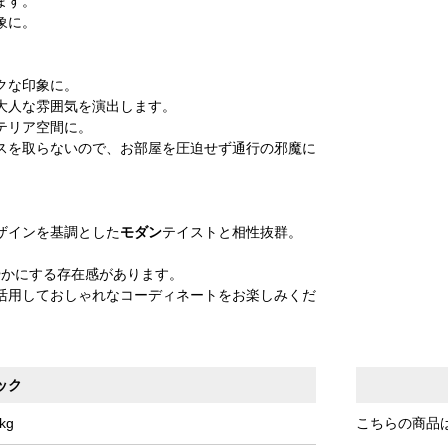
ます。
象に。
クな印象に。
大人な雰囲気を演出します。
テリア空間に。
スを取らないので、お部屋を圧迫せず通行の邪魔に
ザインを基調とした
モダン
テイストと相性抜群。
。
やかにする存在感があります。
活用しておしゃれなコーディネートをお楽しみくだ
ック
kg
こちらの商品