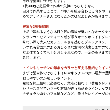
ゃれな壁面に仕上がります。
1枚300gと超軽量で作業の負担にもなりません。
自分で作業することで、パネルを組み合わせる向きや、
るでデザイナーさんになったかの様な楽しみがあります
豊富な3種類展開
上品で流れるような木目と節の濃淡が魅力的なオークナ
クラシカルなアンティーク感が漂うオークホワイトグレ
味わい深く大人なカジュアルさを感じるブルックリン。
いずれも雰囲気のあるおしゃれな空間を演出しますので
壁全体でなくても十分おしゃれなので、一定の高さまで
み頂けます。
トイレやキッチンの印象をガラッと変える壁紙ならイン
まずは壁全体ではなく
トイレ
や
キッチン
の狭い場所の
壁
戦しやすいのが嬉しいポイント。
複雑な施工技術は必要なく、業者に頼むより費用を抑え
シリーズ展開でカラーや材質が違う商品をラインナップ
ナチュラル系やカフェ風などなど、作りたいイメージに