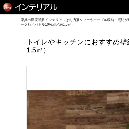
家具の激安通販インテリアルはお洒落ソファやテーブル収納・照明が送
ーク柄／パネル10枚組／約1.5㎡）
トイレやキッチンにおすすめ壁
1.5㎡）