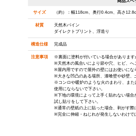
商品スペ
サイズ
（約）：幅118cm、奥行0.4cm、高さ12.8
材質
天然木パイン
ダイレクトプリント、浮造り
構造仕様
完成品
注意事項
※裏面に塗料が付いている場合があります
※天然木の風合いにより節や穴、ヒビ、へ
※屋内用ですので屋外の壁にはお使いにな
※大きな凹凸のある場所、漆喰壁や砂壁、
※コンロや暖炉のような火のまわり、また
使用にならないで下さい。
※下地の環境によって上手く貼れない場合
試し貼りをして下さい。
※通常の壁紙の上に貼った場合、剥がす際
※完全に伸縮・ねじれが発生しないわけで