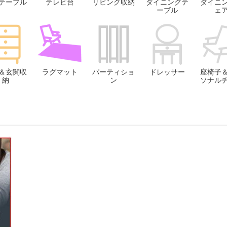
テーブル
テレビ台
リビング収納
ダイニングテ
ダイニ
ーブル
ェ
＆玄関収
ラグマット
パーティショ
ドレッサー
座椅子
納
ン
ソナル