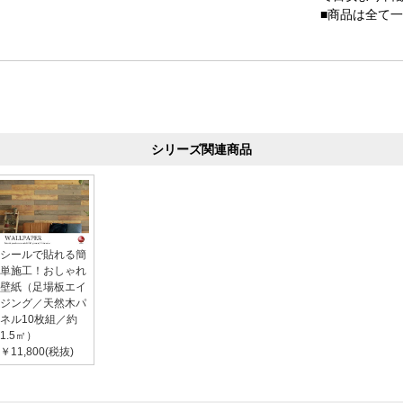
■商品は全て
シリーズ関連商品
シールで貼れる簡
単施工！おしゃれ
壁紙（足場板エイ
ジング／天然木パ
ネル10枚組／約
1.5㎡）
￥11,800(税抜)