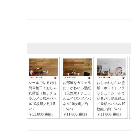
シールで貼るだけ
お部屋をカフェ風
おしゃれな白い壁
簡単施工！おしゃ
に！かわいい壁紙
紙（ホワイトフラ
れ壁紙（桐ナチュ
（天然木ナチュラ
ッシュ／シールで
ラル／天然木パネ
ルエイジング／パ
貼るだけ簡単施工
ル10枚組／約1.5
ネル10枚組／約
／天然木パネル10
㎡）
1.5㎡）
枚組／約1.5㎡）
￥11,800(税抜)
￥11,800(税抜)
￥11,800(税抜)