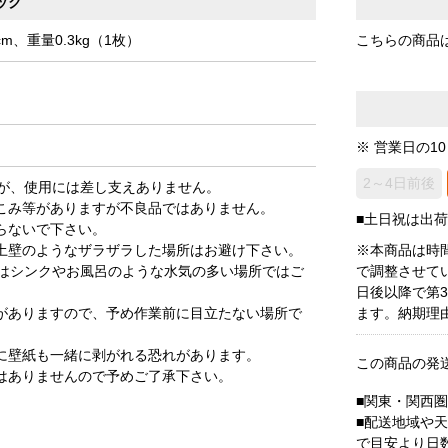
ック
cm、重量0.3kg（1枚）
こちらの商品
※ 営業日の1
2～4日前後
が、使用には差し支えありません。
こみ等がありますが不良品ではありません。
■土日祝は出
らないで下さい。
土壁のようなザラザラした場所はお避け下さい。
※本商品は時
はシンクやお風呂のような水気の多い場所ではご
で調整させて
日後以降で第
がありますので、予め作業前に目立たない場所で
ます。納期理
に壁紙も一緒に剥がれる恐れがあります。
この商品の発
はありませんので予めご了承下さい。
■関東・関西
■配送地域や
で目安より日