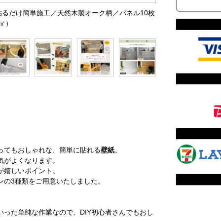
で貼るだけ簡単施工／天然木製オーク柄／パネル10枚
5㎡）
ってもおしゃれな、簡単に貼れる
壁紙
。
気がよくなります。
が嬉しいポイント。
ンの3種類をご用意いたしました。
った単純な作業なので、DIY初心者さんでもおし