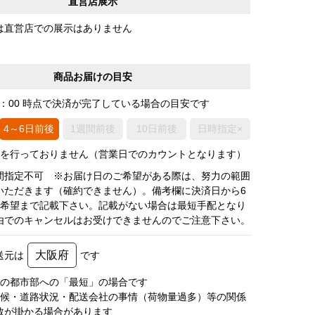
直営店展示
は直営店での展示はありません
商品お届けの目安
0：00 時点で決済が完了している場合の目安です
4～6日前後
1週間前後
10日前後
日時指定×
荷を行っておりません（営業日でのカウントとなります）
間指定不可 ※お届け日のご希望がある際は、努力の範囲
いただきます（確約できません）。備考欄に決済日から6
3希望まで記載下さい。記載がない場合は最短手配となり
由でのキャンセルはお受けできませんのでご注意下さい。
大阪府
送元は
です
圏の都市部への「最短」の場合です
天候・道路状況・配送会社の事情（荷物量過多）等の関係
数が掛かる場合があります