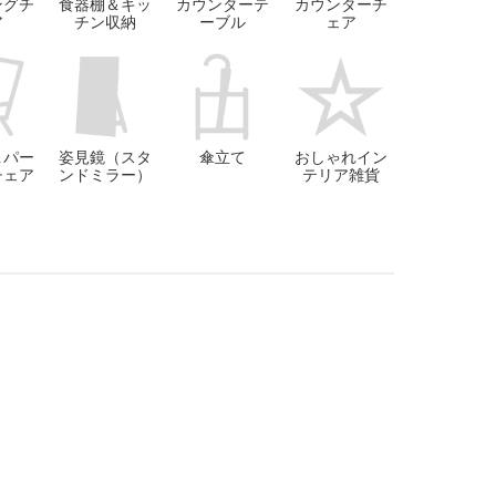
ングチ
食器棚＆キッ
カウンターテ
カウンターチ
ア
チン収納
ーブル
ェア
＆パー
姿見鏡（スタ
傘立て
おしゃれイン
チェア
ンドミラー）
テリア雑貨