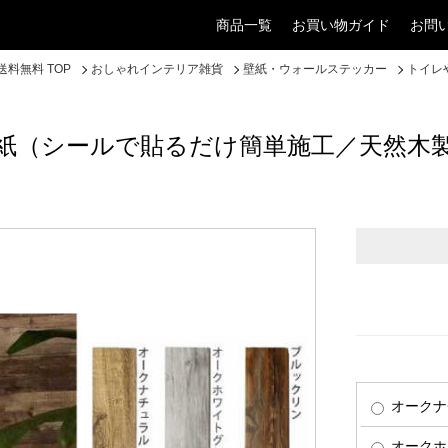
商品一覧
お買い物ガイド
お問
料無料 TOP
おしゃれインテリア雑貨
壁紙・ウォールステッカー
トイレ
紙（シールで貼るだけ簡単施工／天然木製
オークナ
オークホ