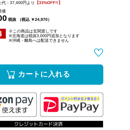
代：37,400円より
【33%OFF!!】
特価
00
税抜 （税込 ￥24,970）
※この商品は玄関渡しです
※北海道は税抜3,000円追加となります
※沖縄・離島へは配送できません
カートに入れる