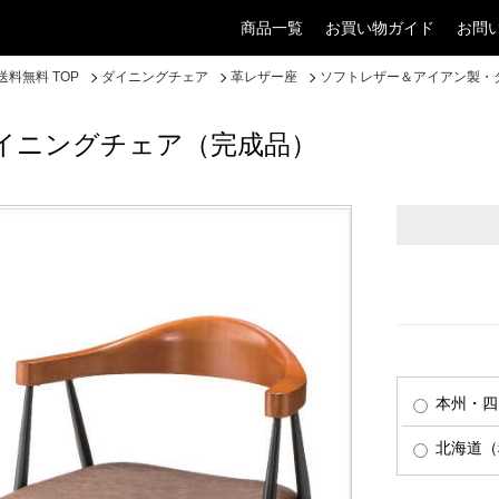
商品一覧
お買い物ガイド
お問
料無料 TOP
ダイニングチェア
革レザー座
ソフトレザー＆アイアン製・
イニングチェア（完成品）
本州・四
北海道（税