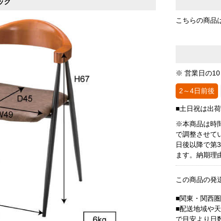
ック
こちらの商品
※ 営業日の1
2～4日前後
■土日祝は出
※本商品は時
で調整させて
日後以降で第
ます。納期理
この商品の発
■関東・関西
■配送地域や
で目安より日