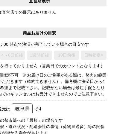
直営店展示
は直営店での展示はありません
商品お届けの目安
0：00 時点で決済が完了している場合の目安です
4～6日前後
1週間前後
10日前後
日時指定×
荷を行っておりません（営業日でのカウントとなります）
間指定不可 ※お届け日のご希望がある際は、努力の範囲
いただきます（確約できません）。備考欄に決済日から4
3希望まで記載下さい。記載がない場合は最短手配となり
由でのキャンセルはお受けできませんのでご注意下さい。
岐阜県
送元は
です
圏の都市部への「最短」の場合です
天候・道路状況・配送会社の事情（荷物量過多）等の関係
数が掛かる場合があります