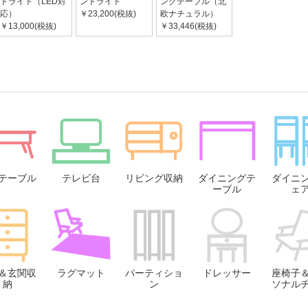
トライト（LED対
ントライト
ングテーブル（北
応）
￥23,200(税抜)
欧ナチュラル）
￥13,000(税抜)
￥33,446(税抜)
テーブル
テレビ台
リビング収納
ダイニングテ
ダイニ
ーブル
ェ
＆玄関収
ラグマット
パーティショ
ドレッサー
座椅子
納
ン
ソナル