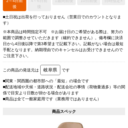
2～4日前
4～6日前
1週間前後
10日前後
日時指定×
後
後
■土日祝は出荷を行っておりません（営業日でのカウントとなりま
す）
※本商品は時間指定不可 ※お届け日のご希望がある際は、努力の
範囲で調整させていただきます（確約できません）。備考欄に決済
日から4日後以降で第3希望まで記載下さい。記載がない場合は最短
手配となります。納期理由でのキャンセルはお受けできませんので
ご注意下さい。
岐阜県
この商品の発送元は
です
■関東・関西圏の都市部への「最短」の場合です
■配送地域や天候・道路状況・配送会社の事情（荷物量過多）等の関
係で目安より日数が掛かる場合があります
■商品は全て一般家庭用です（業務用ではありません）
商品スペック