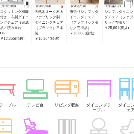
スタッキング機能
天然木オーク材＆
布張りシンプルダ
シンプルダイニン
付き・布製ダイニ
ファブリック製・
イニングチェア
グチェア（ファブ
ングチェア（完成
ダイニングチェア
（ファブリック張
リック布張り）
品／積み重ね
（ブラック）日本
り／完成品）
￥25,891(税抜)
OK）
製
￥26,800(税抜)
￥12,255(税抜)
￥15,264(税抜)
テーブル
テレビ台
リビング収納
ダイニングテ
ダイニ
ーブル
ェ