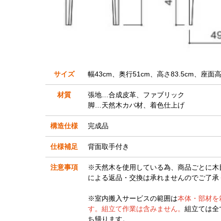
サイズ
幅43cm、奥行51cm、高さ83.5cm、座面高
材質
張地…合成皮革、ファブリック
脚…天然木カバ材、着色仕上げ
構造仕様
完成品
仕様補足
背面取手付き
注意事項
※天然木を使用している為、商品ごとに木
による返品・交換は承れませんのでご了承
※室内搬入サービスの範囲は
本体・部材を
す。組立て作業は含みません。
組立ては全
ち帰ります。