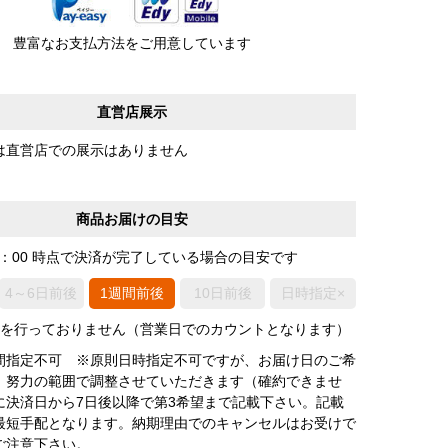
豊富なお支払方法をご用意しています
直営店展示
は直営店での展示はありません
商品お届けの目安
0：00 時点で決済が完了している場合の目安です
4～6日前後
1週間前後
10日前後
日時指定×
荷を行っておりません（営業日でのカウントとなります）
間指定不可 ※原則日時指定不可ですが、お届け日のご希
、努力の範囲で調整させていただきます（確約できませ
に決済日から7日後以降で第3希望まで記載下さい。記載
最短手配となります。納期理由でのキャンセルはお受けで
ご注意下さい。