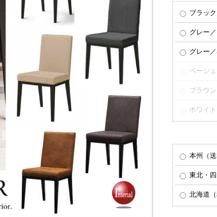
ブラック
グレー／
グレー／
ベージュ
ブラウン
ホワイト
本州（送
東北・四
北海道（