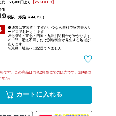
代：59,400円より
【25%OFF!!】
特価
19
税抜 （税込 ￥44,790）
※通常は玄関渡しですが、今なら無料で室内搬入サ
ービスでお届けします
※北海道・東北・四国・九州別途料金がかかります
※一部、配送不可または別途料金が発生する地域が
あります
※沖縄・離島へは配送できません
価格です。この商品は同色2脚単位での販売です。1脚単位
ません。
カートに入れる