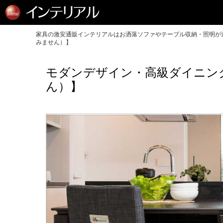
家具の激安通販インテリアルはお洒落ソファやテーブル収納・照明が送
みません）】
モダンデザイン・高級ダイニン
ん）】