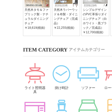
天然木タモ＆ファ
天然木ラバーウッ
シンプルデザイン
ブリック製・ナチ
ド＆布製・ダイニ
のPVC革張りダイ
ュラルダイニング
ングチェア（完成
ニングチェア（白
チェア
品）
ホワイト・黒ブラ
￥18,619(税抜)
￥22,255(税抜)
ック／完成品）
￥12,700(税抜)
アイテムカテゴリー
ライト照明器
掛け時計
ソファー
ロー
具