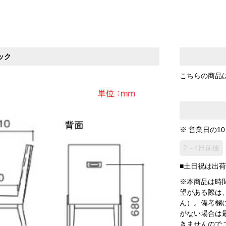
ック
こちらの商品
※ 営業日の1
2～4日前後
■土日祝は出
※本商品は時
望がある際は
ん）。備考欄
がない場合は
きませんので