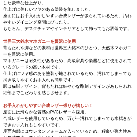
した豪華な仕上がり。
仕上げに美しいツヤのある塗装を施しました。
座面にはお手入れがしやすい合成レザーが張られているため、汚れ
やすいダイニング空間にぴったり。
もちろん、デスクチェアやインテリアとして飾ってもお洒落です。
世界三大銘木マホガニーを贅沢に使用
背もたれや脚などの素材は世界三大銘木のひとつ、天然木マホガニ
ーを贅沢に使用。
マホガニーは耐久性があるため、高級家具や楽器などに使用されて
いるグレードの高い木材です。
仕上げにツヤ感のある塗装が施されているため、汚れてしまっても
拭き取りやすくお手入れも簡単です。
脚は猫脚デザイン、背もたれは細やかな彫刻デザインがあしらわれ
細部までこだわりを感じさせます。
お手入れがしやすい合成レザー張りが嬉しい！
座面には滑らかな質感のPVCレザーを採用。
合成レザーを使用しているため、万が一汚れてしまっても水拭きが
できお手入れもしやすいです。
座面内部にはウレタンフォームが入っているため、程良い弾力性あ