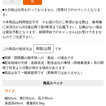
後
後
■土日祝は出荷を行っておりません（営業日でのカウントとなりま
す）
※本商品は時間指定不可 ※お届け日のご希望がある際は、備考欄
に決済日から5日後以降で第3希望まで記載下さい。記載がない場合
は最短手配となります。納期理由でのキャンセルはお受けできませ
んのでご注意下さい。
和歌山県
この商品の発送元は
です
■関東・関西圏の都市部への「最短」の場合です
■配送地域や天候・道路状況・配送会社の事情（荷物量過多）等の関
係で目安より日数が掛かる場合があります
■商品は全て一般家庭用です（業務用ではありません）
商品スペック
サイズ
幅52cm、奥行61cm、高さ95cm
座面高49cm、重量約5.5kg