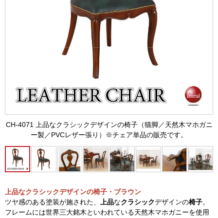
CH-4071 上品なクラシックデザインの椅子（猫脚／天然木マホガニ
ー製／PVCレザー張り）※チェア単品の販売です。
上品なクラシックデザインの椅子・ブラウン
ツヤ感のある塗装が施された、
上品
な
クラシック
デザインの
椅子
。
フレームには世界三大銘木といわれている天然木マホガニーを使用