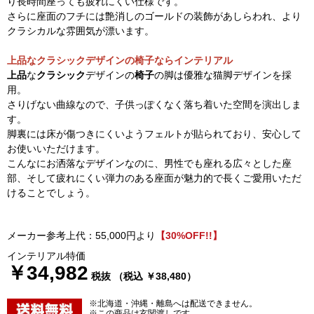
り長時間座っても疲れにくい仕様です。
さらに座面のフチには艶消しのゴールドの装飾があしらわれ、より
クラシカルな雰囲気が漂います。
上品なクラシックデザインの椅子ならインテリアル
上品
な
クラシック
デザインの
椅子
の脚は優雅な猫脚デザインを採
用。
さりげない曲線なので、子供っぽくなく落ち着いた空間を演出しま
す。
脚裏には床が傷つきにくいようフェルトが貼られており、安心して
お使いいただけます。
こんなにお洒落なデザインなのに、男性でも座れる広々とした座
部、そして疲れにくい弾力のある座面が魅力的で長くご愛用いただ
けることでしょう。
メーカー参考上代：55,000円より
【30%OFF!!】
インテリアル特価
￥34,982
税抜 （税込 ￥38,480）
※北海道・沖縄・離島へは配送できません。
※この商品は玄関渡しです