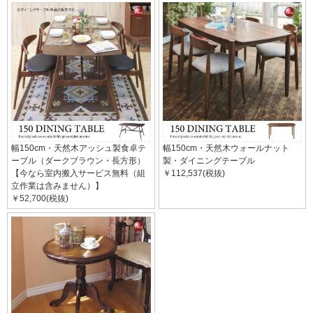
幅150cm・天然木アッシュ製食卓テ
幅150cm・天然木ウォールナット
ーブル（ダークブラウン・長方形）
製・ダイニングテーブル
【今なら室内搬入サービス無料（組
￥112,537(税抜)
立作業は含みません）】
￥52,700(税抜)