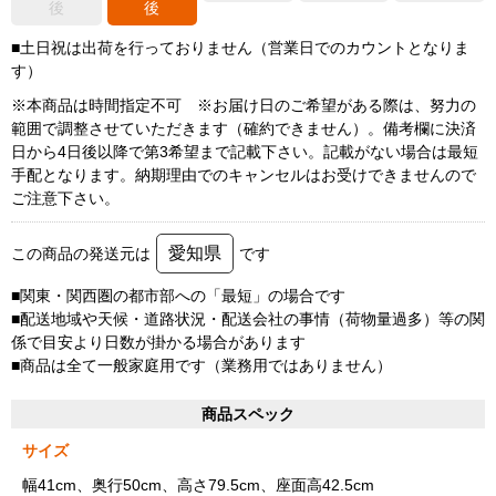
後
後
■土日祝は出荷を行っておりません（営業日でのカウントとなりま
す）
※本商品は時間指定不可 ※お届け日のご希望がある際は、努力の
範囲で調整させていただきます（確約できません）。備考欄に決済
日から4日後以降で第3希望まで記載下さい。記載がない場合は最短
手配となります。納期理由でのキャンセルはお受けできませんので
ご注意下さい。
愛知県
この商品の発送元は
です
■関東・関西圏の都市部への「最短」の場合です
■配送地域や天候・道路状況・配送会社の事情（荷物量過多）等の関
係で目安より日数が掛かる場合があります
■商品は全て一般家庭用です（業務用ではありません）
商品スペック
サイズ
幅41cm、奥行50cm、高さ79.5cm、座面高42.5cm