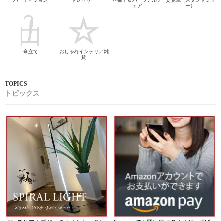
パーティション
ドレッサー
座椅子＆パーソナルチ
姿見鏡（スタンドミラ
ェア
ー）
傘立て
おしゃれインテリア雑
貨
トピックス