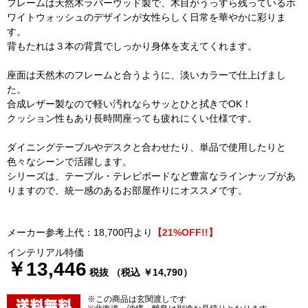
フレームは天然木ラバーウッド製で、木目がうっすら残っているホ
ワイトウォッシュのデザインが女性らしく日常を華やかに彩りま
す。
背もたれは３本の背貫でしっかり身体を支えてくれます。
座面は天然木のフレームと合うように、淡いカラーで仕上げまし
た。
合成レザー製なので軽い汚れならサッとひと拭きでOK！
クッション性もあり長時間座っても疲れにくい仕様です。
ダイニングテーブルやデスクと合わせたり、単品で使用したりと
色々なシーンで活躍します。
シリーズは、テーブル・テレビボードなど豊富なラインナップがあ
りますので、統一感のあるお部屋作りにオススメです。
メーカー参考上代：18,700円より
【21%OFF!!】
インテリアル特価
￥13,446
税抜 （税込 ￥14,790）
※この商品は玄関渡しです