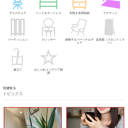
デスクチェア
ベッド＆マットレス
衣類＆玄関収納
ラグマット
パーティション
ドレッサー
座椅子＆パーソナルチ
姿見鏡（スタンドミラ
ェア
ー）
傘立て
おしゃれインテリア雑
貨
トピックス