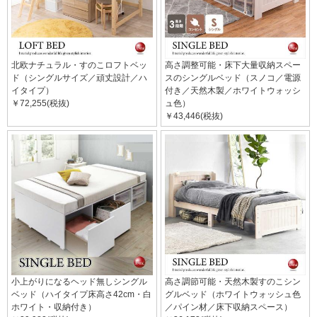
北欧ナチュラル・すのこロフトベッ
高さ調整可能・床下大量収納スペー
ド（シングルサイズ／頑丈設計／ハ
スのシングルベッド（スノコ／電源
イタイプ）
付き／天然木製／ホワイトウォッシ
￥72,255(税抜)
ュ色）
￥43,446(税抜)
小上がりになるヘッド無しシングル
高さ調節可能・天然木製すのこシン
ベッド（ハイタイプ床高さ42cm・白
グルベッド（ホワイトウォッシュ色
ホワイト・収納付き）
／パイン材／床下収納スペース）