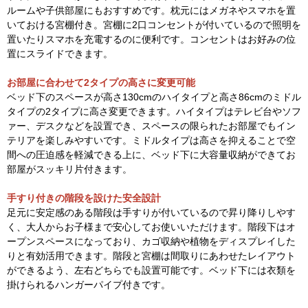
ルームや子供部屋にもおすすめです。枕元にはメガネやスマホを置
いておける宮棚付き。宮棚に2口コンセントが付いているので照明を
置いたりスマホを充電するのに便利です。コンセントはお好みの位
置にスライドできます。
お部屋に合わせて2タイプの高さに変更可能
ベッド下のスペースが高さ130cmのハイタイプと高さ86cmのミドル
タイプの2タイプに高さ変更できます。ハイタイプはテレビ台やソフ
ァー、デスクなどを設置でき、スペースの限られたお部屋でもイン
テリアを楽しみやすいです。ミドルタイプは高さを抑えることで空
間への圧迫感を軽減できる上に、ベッド下に大容量収納ができてお
部屋がスッキリ片付きます。
手すり付きの階段を設けた安全設計
足元に安定感のある階段は手すりが付いているので昇り降りしやす
く、大人からお子様まで安心してお使いいただけます。階段下はオ
ープンスペースになっており、カゴ収納や植物をディスプレイした
りと有効活用できます。階段と宮棚は間取りにあわせたレイアウト
ができるよう、左右どちらでも設置可能です。ベッド下には衣類を
掛けられるハンガーパイプ付きです。