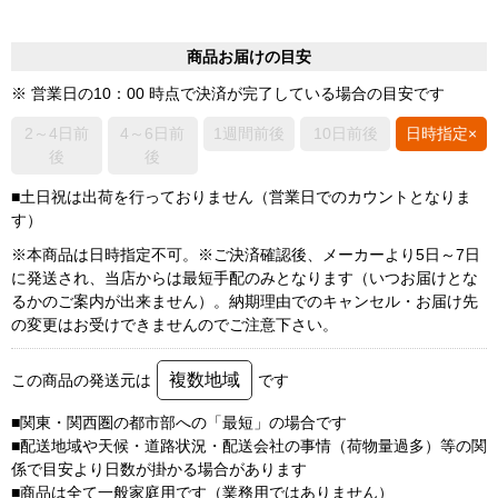
商品お届けの目安
※ 営業日の10：00 時点で決済が完了している場合の目安です
2～4日前
4～6日前
1週間前後
10日前後
日時指定×
後
後
■土日祝は出荷を行っておりません（営業日でのカウントとなりま
す）
※本商品は日時指定不可。※ご決済確認後、メーカーより5日～7日
に発送され、当店からは最短手配のみとなります（いつお届けとな
るかのご案内が出来ません）。納期理由でのキャンセル・お届け先
の変更はお受けできませんのでご注意下さい。
複数地域
この商品の発送元は
です
■関東・関西圏の都市部への「最短」の場合です
■配送地域や天候・道路状況・配送会社の事情（荷物量過多）等の関
係で目安より日数が掛かる場合があります
■商品は全て一般家庭用です（業務用ではありません）