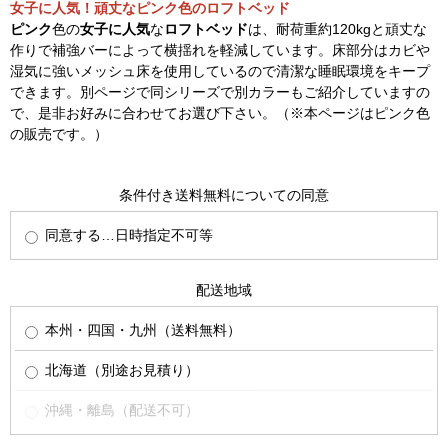
女子に人気！頑丈なピンク色のロフトベッド
ピンク
色の
女子に人気
な
ロフトベッド
は、耐荷重約120kgと頑丈な
作りで補強バーによって横揺れを軽減しています。床部分はカビや
湿気に強いメッシュ床を使用しているので清潔な睡眠環境をキープ
できます。別ページで同シリーズで別カラーもご紹介していますの
で、是非お好みに合わせてお選び下さい。（※本ページはピンク色
の販売です。）
条件付き送料無料についての同意
同意する…日時指定不可等
配送地域
本州・四国・九州（送料無料）
北海道（別途お見積り）
沖縄・離島（配送不可）