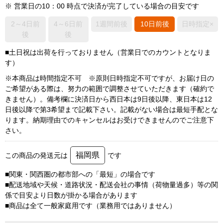
※ 営業日の10：00 時点で決済が完了している場合の目安です
2～4日前
4～6日前
1週間前後
10日前後
日時指定×
後
後
■土日祝は出荷を行っておりません（営業日でのカウントとなりま
す）
※本商品は時間指定不可 ※原則日時指定不可ですが、お届け日の
ご希望がある際は、努力の範囲で調整させていただきます（確約で
きません）。備考欄に決済日から西日本は9日後以降、東日本は12
日後以降で第3希望まで記載下さい。記載がない場合は最短手配とな
ります。納期理由でのキャンセルはお受けできませんのでご注意下
さい。
福岡県
この商品の発送元は
です
■関東・関西圏の都市部への「最短」の場合です
■配送地域や天候・道路状況・配送会社の事情（荷物量過多）等の関
係で目安より日数が掛かる場合があります
■商品は全て一般家庭用です（業務用ではありません）