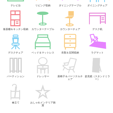
テレビ台
リビング収納
ダイニングテーブル
ダイニングチェア
食器棚＆キッチン収納
カウンターテーブル
カウンターチェア
デスク机
デスクチェア
ベッド＆マットレス
衣類＆玄関収納
ラグマット
パーティション
ドレッサー
座椅子＆パーソナルチ
姿見鏡（スタンドミラ
ェア
ー）
傘立て
おしゃれインテリア雑
貨