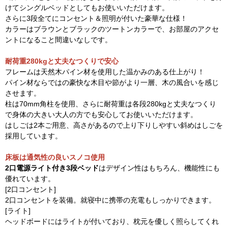
けてシングルベッドとしてもお使いいただけます。
さらに3段全てにコンセント＆照明が付いた豪華な仕様！
カラーはブラウンとブラックのツートンカラーで、お部屋のアクセ
ントになること間違いなしです。
耐荷重280kgと丈夫なつくりで安心
フレームは天然木パイン材を使用した温かみのある仕上がり！
パイン材ならではの豪快な木目や節がより一層、木の風合いを感じ
させます。
柱は70mm角柱を使用、さらに耐荷重は各段280kgと丈夫なつくり
で身体の大きい大人の方でも安心してお使いいただけます。
はしごは2本ご用意、高さがあるので上り下りしやすい斜めはしごを
採用しています。
床板は通気性の良いスノコ使用
2口電源ライト付き3段ベッド
はデザイン性はもちろん、機能性にも
優れています。
[2口コンセント]
2口コンセントを装備。就寝中に携帯の充電もしっかりできます。
[ライト]
ヘッドボードにはライトが付いており、枕元を優しく照らしてくれ