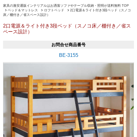
家具の激安通販インテリアルはお洒落ソファやテーブル収納・照明が送料無料 TOP
ベッド＆マットレス
ロフトベッド
2口電源＆ライト付き3段ベッド（スノコ
床／棚付き／省スペース設計）
2口電源＆ライト付き3段ベッド（スノコ床／棚付き／省ス
ペース設計）
お問合せ商品番号
BE-3155