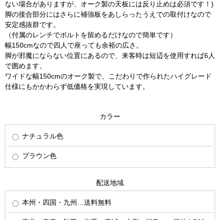
ない場合がありますが、オーク製の天板には反り止めは必須です！)
脚の接合部分にはさらに補強板をあしらったうえでの取付けなので
安定感抜群です。
（付属のレンチでボルトを留めるだけなので簡単です）
幅150cmなので四人で座っても余裕の広さ。
脚が邪魔にならない位置にあるので、来客時は短辺を使用すれば6人
で囲めます。
ワイドな幅150cmのオーク製で、こだわりで作られたハイグレード
仕様にもかかわらず低価格を実現しています。
カラー
ナチュラル色
ブラウン色
配送地域
本州・四国・九州…送料無料