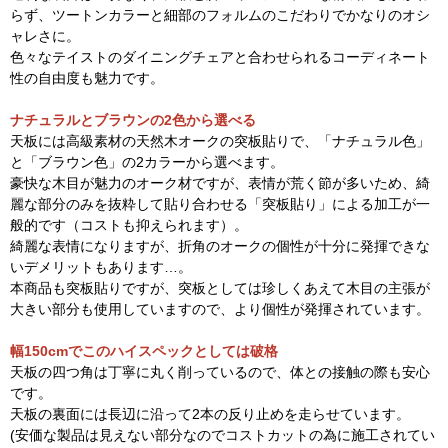
らず、ツートンカラーと細部のフォルムのこだわりでかなりのオシ
ャレさに。
色々なテイストのダイニングチェアと合わせられるコーディネート
性の自由度も魅力です。
ナチュラルとブラウンの2色から選べる
天板には高級素材の天然木オークの突板貼りで、「ナチュラル色」
と「ブラウン色」の2カラーから選べます。
豪快な木目が魅力のオーク材ですが、表情が荒く節が多いため、綺
麗な部分のみを抜粋して貼り合わせる「突板貼り」による加工が一
般的です（コストも抑えられます）。
綺麗な表情になりますが、折角のオークの個性が十分に発揮できな
いデメリットもあります…。
本商品も突板貼りですが、突板としては珍しくあえて木目の主張が
大きい部分も使用していますので、より個性が発揮されています。
幅150cmでこのハイスペックとしては破格
天板の四つ角は丁寧に丸く削っているので、体との接触の際も安心
です。
天板の裏面には長辺に沿って2本の反り止めを走らせています。
(安価な製品は見えない部分なのでコストカットの為に施工されてい