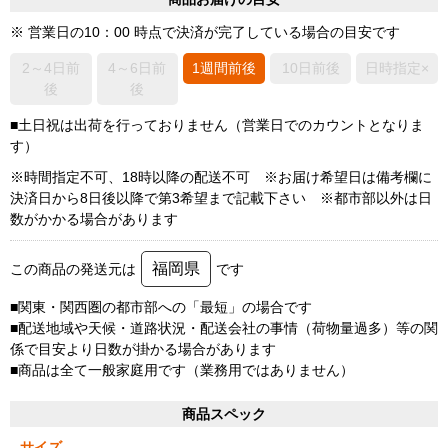
※ 営業日の10：00 時点で決済が完了している場合の目安です
2～4日前
4～6日前
1週間前後
10日前後
日時指定×
後
後
■土日祝は出荷を行っておりません（営業日でのカウントとなりま
す）
※時間指定不可、18時以降の配送不可 ※お届け希望日は備考欄に
決済日から8日後以降で第3希望まで記載下さい ※都市部以外は日
数がかかる場合があります
福岡県
この商品の発送元は
です
■関東・関西圏の都市部への「最短」の場合です
■配送地域や天候・道路状況・配送会社の事情（荷物量過多）等の関
係で目安より日数が掛かる場合があります
■商品は全て一般家庭用です（業務用ではありません）
商品スペック
サイズ