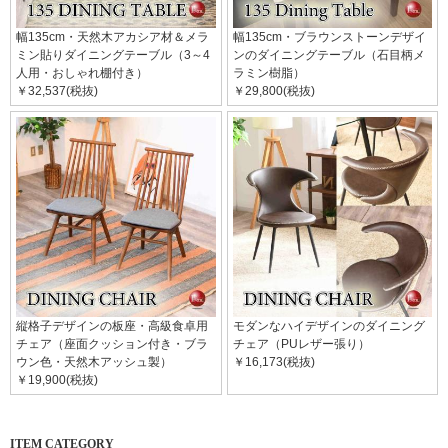
幅135cm・天然木アカシア材＆メラ
幅135cm・ブラウンストーンデザイ
ミン貼りダイニングテーブル（3～4
ンのダイニングテーブル（石目柄メ
人用・おしゃれ棚付き）
ラミン樹脂）
￥32,537(税抜)
￥29,800(税抜)
縦格子デザインの板座・高級食卓用
モダンなハイデザインのダイニング
チェア（座面クッション付き・ブラ
チェア（PUレザー張り）
ウン色・天然木アッシュ製）
￥16,173(税抜)
￥19,900(税抜)