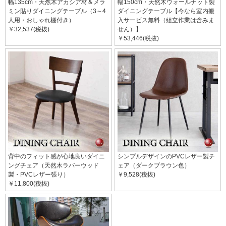
幅135cm・天然木アカシア材＆メラ
幅150cm・天然木ウォールナット製
ミン貼りダイニングテーブル（3～4
ダイニングテーブル【今なら室内搬
人用・おしゃれ棚付き）
入サービス無料（組立作業は含みま
￥32,537(税抜)
せん）】
￥53,446(税抜)
背中のフィット感が心地良いダイニ
シンプルデザインのPVCレザー製チ
ングチェア（天然木ラバーウッド
ェア（ダークブラウン色）
製・PVCレザー張り）
￥9,528(税抜)
￥11,800(税抜)