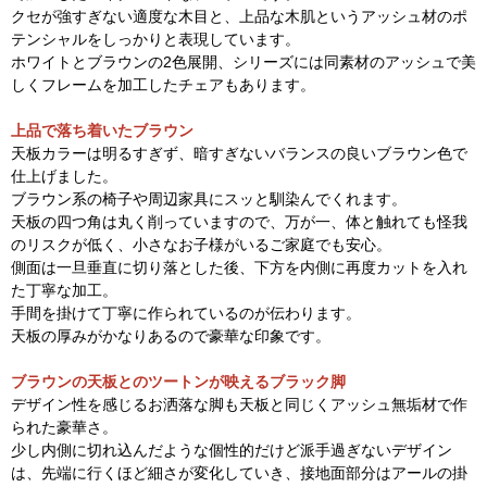
クセが強すぎない適度な木目と、上品な木肌というアッシュ材のポ
テンシャルをしっかりと表現しています。
ホワイトとブラウンの2色展開、シリーズには同素材のアッシュで美
しくフレームを加工したチェアもあります。
上品で落ち着いたブラウン
天板カラーは明るすぎず、暗すぎないバランスの良いブラウン色で
仕上げました。
ブラウン系の椅子や周辺家具にスッと馴染んでくれます。
天板の四つ角は丸く削っていますので、万が一、体と触れても怪我
のリスクが低く、小さなお子様がいるご家庭でも安心。
側面は一旦垂直に切り落とした後、下方を内側に再度カットを入れ
た丁寧な加工。
手間を掛けて丁寧に作られているのが伝わります。
天板の厚みがかなりあるので豪華な印象です。
ブラウンの天板とのツートンが映えるブラック脚
デザイン性を感じるお洒落な脚も天板と同じくアッシュ無垢材で作
られた豪華さ。
少し内側に切れ込んだような個性的だけど派手過ぎないデザイン
は、先端に行くほど細さが変化していき、接地面部分はアールの掛