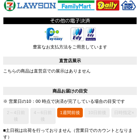
豊富なお支払方法をご用意しています
直営店展示
こちらの商品は直営店での展示はありません
商品お届けの目安
※ 営業日の10：00 時点で決済が完了している場合の目安です
2～4日前
4～6日前
1週間前後
10日前後
日時指定×
後
後
■土日祝は出荷を行っておりません（営業日でのカウントとなりま
す）