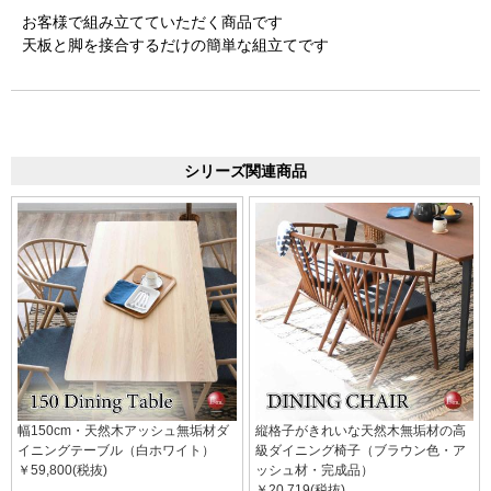
お客様で組み立てていただく商品です
天板と脚を接合するだけの簡単な組立てです
シリーズ関連商品
幅150cm・天然木アッシュ無垢材ダ
縦格子がきれいな天然木無垢材の高
イニングテーブル（白ホワイト）
級ダイニング椅子（ブラウン色・ア
￥59,800(税抜)
ッシュ材・完成品）
￥20,719(税抜)