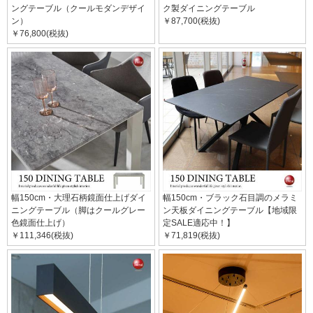
ングテーブル（クールモダンデザイ
ク製ダイニングテーブル
ン）
￥87,700(税抜)
￥76,800(税抜)
幅150cm・大理石柄鏡面仕上げダイ
幅150cm・ブラック石目調のメラミ
ニングテーブル（脚はクールグレー
ン天板ダイニングテーブル【地域限
色鏡面仕上げ）
定SALE適応中！】
￥111,346(税抜)
￥71,819(税抜)