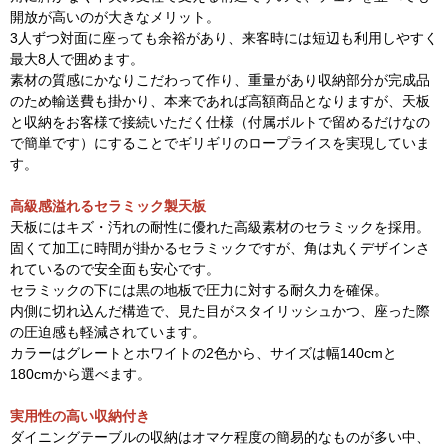
開放が高いのが大きなメリット。
3人ずつ対面に座っても余裕があり、来客時には短辺も利用しやすく
最大8人で囲めます。
素材の質感にかなりこだわって作り、重量があり収納部分が完成品
のため輸送費も掛かり、本来であれば高額商品となりますが、天板
と収納をお客様で接続いただく仕様（付属ボルトで留めるだけなの
で簡単です）にすることでギリギリのロープライスを実現していま
す。
高級感溢れるセラミック製天板
天板にはキズ・汚れの耐性に優れた高級素材のセラミックを採用。
固くて加工に時間が掛かるセラミックですが、角は丸くデザインさ
れているので安全面も安心です。
セラミックの下には黒の地板で圧力に対する耐久力を確保。
内側に切れ込んだ構造で、見た目がスタイリッシュかつ、座った際
の圧迫感も軽減されています。
カラーはグレートとホワイトの2色から、サイズは幅140cmと
180cmから選べます。
実用性の高い収納付き
ダイニングテーブルの収納はオマケ程度の簡易的なものが多い中、