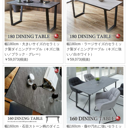
幅180cm・大きいサイズのセラミッ
幅180cm・ラージサイズのセラミッ
ク製ダイニングテーブル（キズに強
ク製ダイニングテーブル（キズに強
い／ブラック・グレー）
い／白ホワイト）
￥59,073(税抜)
￥59,073(税抜)
幅160cm・石目ストーン柄のダイニ
幅160cm・傷や汚れに強いセラミッ