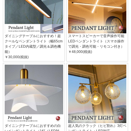
ダイニングテーブルにおすすめ！超
スマートスピーカーで音声操作可能
クールなペンダントライト（幅65cm
LEDペンダントライト（スマホ操作
タイプ／LED内蔵型／調光＆調色機
で調光・調色可能・リモコン付き）
能）
￥48,000(税抜)
￥30,000(税抜)
ダイニングテーブルにおすすめの白
超人気のクラック（ヒビ割れ）3灯ペ
いペンダントライト（1灯／LED対
ンダントライト・LED対応