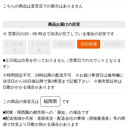
こちらの商品は直営店での展示はありません
商品お届けの目安
※ 営業日の10：00 時点で決済が完了している場合の目安です
2～4日前
4～6日前
1週間前後
10日前後
日時指定×
後
後
■土日祝は出荷を行っておりません（営業日でのカウントとなりま
す）
※時間指定不可、18時以降の配送不可 ※お届け希望日は備考欄に
決済日から10日後以降で第3希望まで記載下さい ※都市部以外は
日数がかかる場合があります
福岡県
この商品の発送元は
です
■関東・関西圏の都市部への「最短」の場合です
■配送地域や天候・道路状況・配送会社の事情（荷物量過多）等の関
係で目安より日数が掛かる場合があります