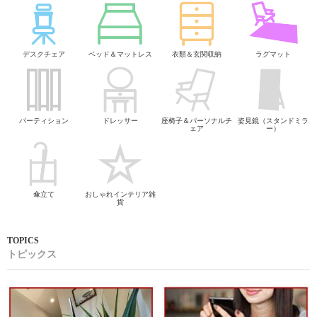
デスクチェア
ベッド＆マットレス
衣類＆玄関収納
ラグマット
パーティション
ドレッサー
座椅子＆パーソナルチ
姿見鏡（スタンドミラ
ェア
ー）
傘立て
おしゃれインテリア雑
貨
トピックス