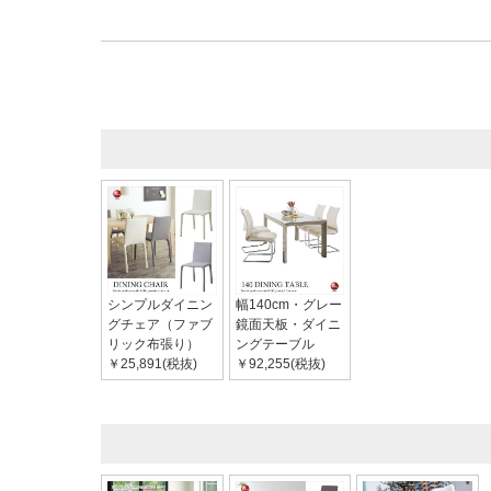
シンプルダイニン
幅140cm・グレー
グチェア（ファブ
鏡面天板・ダイニ
リック布張り）
ングテーブル
￥25,891(税抜)
￥92,255(税抜)