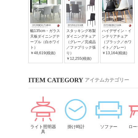
幅135cm・ガラス
スタッキング布製
ハイデザイン・イ
天板ダイニングテ
ダイニングチェア
ンテリアチェア
ーブル（白ホワイ
（グレー／完成品
（ブラック／ホワ
ト）
／ファブリック張
イト／グレー）
￥48,619(税抜)
り）
￥13,164(税抜)
￥12,255(税抜)
アイテムカテゴリー
ライト照明器
掛け時計
ソファー
ロー
具