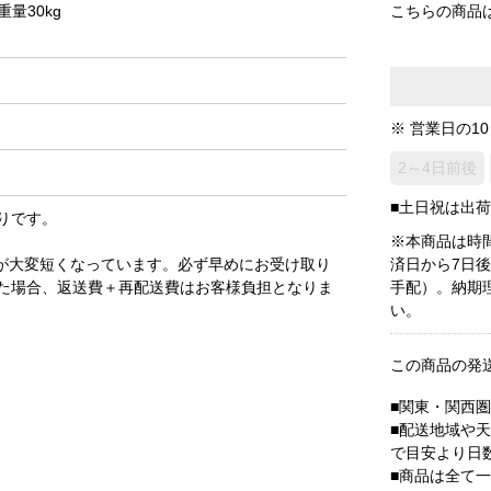
重量30kg
こちらの商品
※ 営業日の1
2～4日前後
■土日祝は出
りです。
※本商品は時
が大変短くなっています。必ず早めにお受け取り
済日から7日
た場合、返送費＋再配送費はお客様負担となりま
手配）。納期
い。
この商品の発
■関東・関西
■配送地域や
で目安より日
■商品は全て