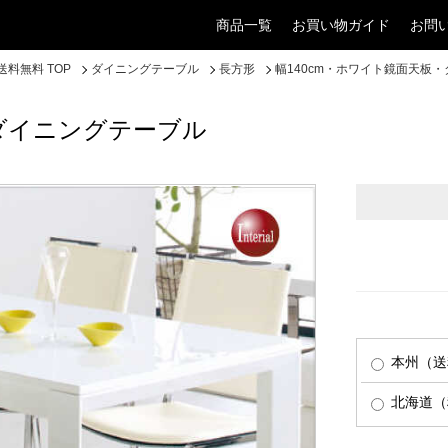
商品一覧
お買い物ガイド
お問
料無料 TOP
ダイニングテーブル
長方形
幅140cm・ホワイト鏡面天板
・ダイニングテーブル
本州（送
北海道（税