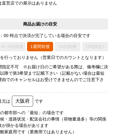
は直営店での展示はありません
商品お届けの目安
0：00 時点で決済が完了している場合の目安です
4～6日前後
1週間前後
10日前後
日時指定×
荷を行っておりません（営業日でのカウントとなります）
間指定不可 ※お届け日のご希望がある際は、備考欄に決
後以降で第3希望まで記載下さい（記載がない場合は最短
理由でのキャンセルはお受けできませんのでご注意下さ
大阪府
送元は
です
圏の都市部への「最短」の場合です
天候・道路状況・配送会社の事情（荷物量過多）等の関係
数が掛かる場合があります
一般家庭用です（業務用ではありません）