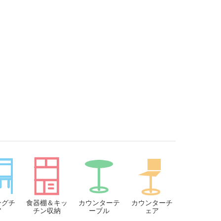
ングチ
食器棚＆キッ
カウンターテ
カウンターチ
ア
チン収納
ーブル
ェア