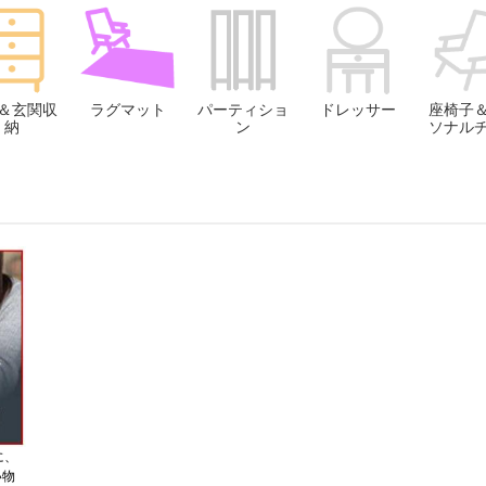
＆玄関収
ラグマット
パーティショ
ドレッサー
座椅子
納
ン
ソナル
に、
い物