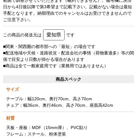
範囲で調整させていただきます（確約できません）。備考欄に決済
日から4日後以降で第3希望まで記載下さい。記載がない場合は最短
手配となります。納期理由でのキャンセルはお受けできませんので
ご注意下さい。
愛知県
この商品の発送元は
です
■関東・関西圏の都市部への「最短」の場合です
■配送地域や天候・道路状況・配送会社の事情（荷物量過多）等の関
係で目安より日数が掛かる場合があります
■商品は全て一般家庭用です（業務用ではありません）
商品スペック
サイズ
テーブル：幅120cm、奥行70cm、高さ70cm
チェア：幅36cm、奥行46cm、高さ70cm、座面高42cm
材質
天板・座板：MDF（15mm厚）、PVC貼り
フレーム：スチール、粉体塗装