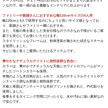
テーブル×1点、チェア×4点の計5点セットがまとまりのあるデザイ
ンなので、統一感のある素敵なインテリアに仕上がります。
ファミリーや新婚さんにおすすめな幅120cmサイズの4人用
幅120cmと4人で使用するのにちょうど良いサイズ感となってお
り、新婚さんやファミリー層におすすめ。
また、天板の角を落とした安全仕様なので小さなお子様がいるご家
庭でも安心してお使いいただけます。
スタイリッシュなフレームは、粉体塗装が施された頑丈なスチール
を使用しました。
サビに強く長くご愛用いただけるアイテムです。
爽やかなナチュラルテイストに相性抜群な色合い
カラーは、爽やかでナチュラルな天板にホワイトのフレームがマッ
チしたツートンカラーを採用。
本物のような木目柄がおしゃれで、人気のナチュラルテイストやア
ンティーク調なお部屋と相性抜群です。
天板と座面はアンティークな木目プリントが施された、PVC貼りを
採用しました。
食事をするダイニング空間にぴったりな、水や汚れに強い素材なの
で安心です。