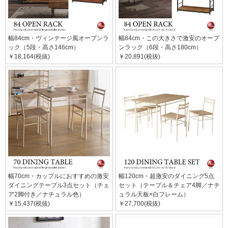
幅84cm・ヴィンテージ風オープンラ
幅84cm・この大きさで激安のオープ
ック（5段・高さ146cm）
ンラック（6段・高さ180cm）
￥18,164(税抜)
￥20,891(税抜)
幅70cm・カップルにおすすめの激安
幅120cm・超激安のダイニング5点
ダイニングテーブル3点セット（チェ
セット（テーブル＆チェア4脚／ナチ
ア2脚付き／ナチュラル色）
ュラル天板×白フレーム）
￥15,437(税抜)
￥27,700(税抜)