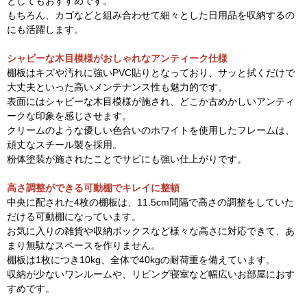
としてもおすすめです。
もちろん、カゴなどと組み合わせて細々とした日用品を収納するの
にも活躍します。
シャビーな木目模様がおしゃれなアンティーク仕様
棚板はキズや汚れに強いPVC貼りとなっており、サッと拭くだけで
大丈夫といった高いメンテナンス性も魅力的です。
表面にはシャビーな木目模様が施され、どこか古めかしいアンティ
ークな印象を感じさせます。
クリームのような優しい色合いのホワイトを使用したフレームは、
頑丈なスチール製を採用。
粉体塗装が施されたことでサビにも強い仕上がりです。
高さ調整ができる可動棚でキレイに整頓
中央に配された4枚の棚板は、11.5cm間隔で高さの調整をしていた
だける可動棚になっています。
お気に入りの雑貨や収納ボックスなど様々な高さに対応できて、あ
まり無駄なスペースを作りません。
棚板は1枚につき10kg、全体で40kgの耐荷重を備えています。
収納が少ないワンルームや、リビング寝室など幅広いお部屋におす
すめです。