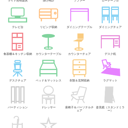
ライト照明器具
掛け時計
ソファー
ローテーブル
テレビ台
リビング収納
ダイニングテーブル
ダイニングチェア
食器棚＆キッチン収納
カウンターテーブル
カウンターチェア
デスク机
デスクチェア
ベッド＆マットレス
衣類＆玄関収納
ラグマット
パーティション
ドレッサー
座椅子＆パーソナルチ
姿見鏡（スタンドミラ
ェア
ー）