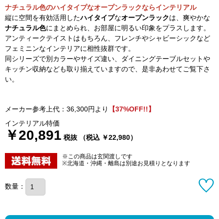
ナチュラル色のハイタイプなオープンラックならインテリアル
縦に空間を有効活用した
ハイタイプ
な
オープンラック
は、爽やかな
ナチュラル色
にまとめられ、お部屋に明るい印象をプラスします。
アンティークテイストはもちろん、フレンチやシャビーシックなど
フェミニンなインテリアに相性抜群です。
同シリーズで別カラーやサイズ違い、ダイニングテーブルセットや
キッチン収納なども取り揃えていますので、是非あわせてご覧下さ
い。
メーカー参考上代：36,300円より
【37%OFF!!】
インテリアル特価
￥20,891
税抜 （税込 ￥22,980）
※この商品は玄関渡しです
※北海道・沖縄・離島は別途お見積りとなります
数量：