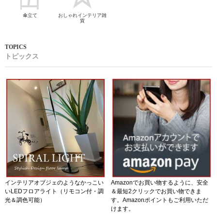
傘立て
おしゃれインテリア雑
貨
トピックス
インテリアオブジェのようなかっこい
Amazonでお買い物するように、安全
いLEDフロアライト（リモコン付・調
＆最短2クリックでお買い物できま
光＆調色可能）
す。Amazonポイントもご利用いただ
けます。