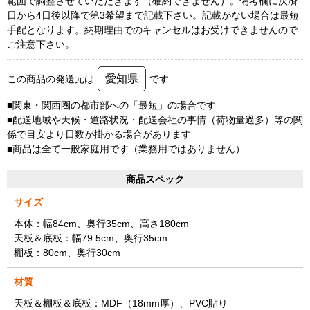
範囲で調整させていただきます（確約できません）。備考欄に決済
日から4日後以降で第3希望まで記載下さい。記載がない場合は最短
手配となります。納期理由でのキャンセルはお受けできませんので
ご注意下さい。
愛知県
この商品の発送元は
です
■関東・関西圏の都市部への「最短」の場合です
■配送地域や天候・道路状況・配送会社の事情（荷物量過多）等の関
係で目安より日数が掛かる場合があります
■商品は全て一般家庭用です（業務用ではありません）
商品スペック
サイズ
本体：幅84cm、奥行35cm、高さ180cm
天板＆底板：幅79.5cm、奥行35cm
棚板：80cm、奥行30cm
材質
天板＆棚板＆底板：MDF（18mm厚）、PVC貼り