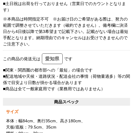
■土日祝は出荷を行っておりません（営業日でのカウントとなりま
す）
※本商品は時間指定不可 ※お届け日のご希望がある際は、努力の
範囲で調整させていただきます（確約できません）。備考欄に決済
日から4日後以降で第3希望まで記載下さい。記載がない場合は最短
手配となります。納期理由でのキャンセルはお受けできませんので
ご注意下さい。
愛知県
この商品の発送元は
です
■関東・関西圏の都市部への「最短」の場合です
■配送地域や天候・道路状況・配送会社の事情（荷物量過多）等の関
係で目安より日数が掛かる場合があります
■商品は全て一般家庭用です（業務用ではありません）
商品スペック
サイズ
本体：幅84cm、奥行35cm、高さ180cm、
天板/底板：79.5cm、35cm