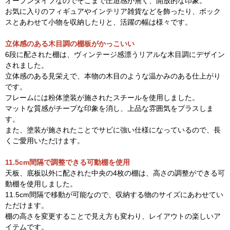
オープンタイプなのでそこまで圧迫感が無く、開放的な印象。
お気に入りのフィギュアやインテリア雑貨などを飾ったり、ボック
スとあわせて小物を収納したりと、活躍の幅は様々です。
立体感のある木目調の棚板がかっこいい
6段に配された棚は、ヴィンテージ感漂うリアルな木目調にデザイン
されました。
立体感のある見栄えで、本物の木目のような温かみのある仕上がり
です。
フレームには粉体塗装が施されたスチールを使用しました。
マットな質感がチープな印象を消し、上品な雰囲気をプラスしま
す。
また、塗装が施されたことでサビに強い仕様になっているので、長
くご愛用いただけます。
11.5cm間隔で調整できる可動棚を使用
天板、底板以外に配された中央の4枚の棚は、高さの調整ができる可
動棚を使用しました。
11.5cm間隔で移動が可能なので、収納する物のサイズにあわせてい
ただけます。
棚の高さを変更することで見え方も変わり、レイアウトの楽しいア
イテムです。