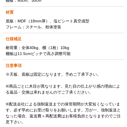
棚板：80cm、30cm
材質
底板：MDF（18mm厚）、塩ビシート真空成型
フレーム：スチール、粉体塗装
仕様補足
耐荷重：全体40kg、棚（1枚）10kg
棚板は11.5cmピッチで高さ調整可能
注意事項
※天板、底板は固定になります。予めご了承下さい。
※商品ごとに木目が異なります。見た目の仕上がり感の理由によ
る返品・交換は承れませんのでご了承ください。
※配送会社による強制返送までの保管期間が大変短くなっていま
す。必ず早めにお受け取りをお願いします。万が一、強制返送と
なった場合、返送費＋再配送費はお客様負担となりますのでご注
意下さい。