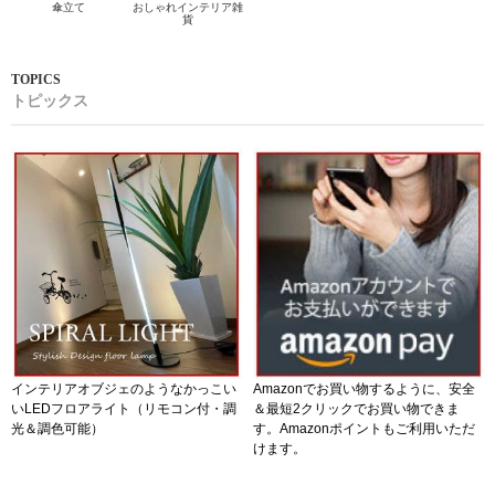
傘立て
おしゃれインテリア雑
貨
トピックス
インテリアオブジェのようなかっこい
Amazonでお買い物するように、安全
いLEDフロアライト（リモコン付・調
＆最短2クリックでお買い物できま
光＆調色可能）
す。Amazonポイントもご利用いただ
けます。