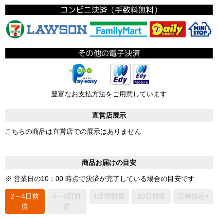
豊富なお支払方法をご用意しています
直営店展示
こちらの商品は直営店での展示はありません
商品お届けの目安
※ 営業日の10：00 時点で決済が完了している場合の目安です
2～4日前
4～6日前
1週間前後
10日前後
日時指定×
後
後