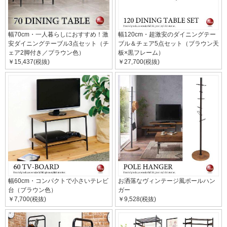
幅70cm・一人暮らしにおすすめ！激
幅120cm・超激安のダイニングテー
安ダイニングテーブル3点セット（チ
ブル＆チェア5点セット（ブラウン天
ェア2脚付き／プラウン色）
板×黒フレーム）
￥15,437(税抜)
￥27,700(税抜)
幅60cm・コンパクトで小さいテレビ
お洒落なヴィンテージ風ポールハン
台（ブラウン色）
ガー
￥7,700(税抜)
￥9,528(税抜)