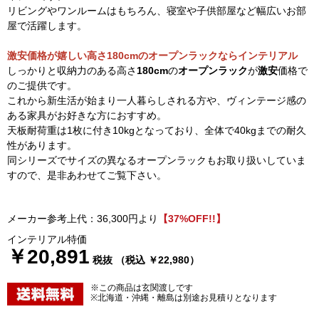
リビングやワンルームはもちろん、寝室や子供部屋など幅広いお部
屋で活躍します。
激安価格が嬉しい高さ180cmのオープンラックならインテリアル
しっかりと収納力のある高さ
180cm
の
オープンラック
が
激安
価格で
のご提供です。
これから新生活が始まり一人暮らしされる方や、ヴィンテージ感の
ある家具がお好きな方におすすめ。
天板耐荷重は1枚に付き10kgとなっており、全体で40kgまでの耐久
性があります。
同シリーズでサイズの異なるオープンラックもお取り扱いしていま
すので、是非あわせてご覧下さい。
メーカー参考上代：36,300円より
【37%OFF!!】
インテリアル特価
￥20,891
税抜 （税込 ￥22,980）
※この商品は玄関渡しです
※北海道・沖縄・離島は別途お見積りとなります