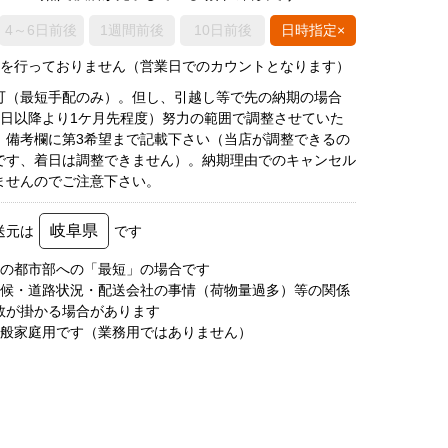
4～6日前後
1週間前後
10日前後
日時指定×
荷を行っておりません（営業日でのカウントとなります）
可（最短手配のみ）。但し、引越し等で先の納期の場合
5日以降より1ケ月先程度）努力の範囲で調整させていた
、備考欄に第3希望まで記載下さい（当店が調整できるの
です、着日は調整できません）。納期理由でのキャンセル
ませんのでご注意下さい。
岐阜県
送元は
です
圏の都市部への「最短」の場合です
天候・道路状況・配送会社の事情（荷物量過多）等の関係
数が掛かる場合があります
一般家庭用です（業務用ではありません）