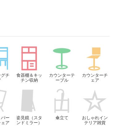
ングチ
食器棚＆キッ
カウンターテ
カウンターチ
ア
チン収納
ーブル
ェア
＆パー
姿見鏡（スタ
傘立て
おしゃれイン
チェア
ンドミラー）
テリア雑貨