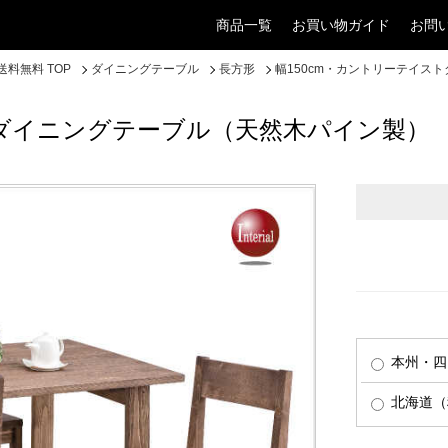
商品一覧
お買い物ガイド
お問
料無料 TOP
ダイニングテーブル
長方形
幅150cm・カントリーテイス
トダイニングテーブル（天然木パイン製）
本州・四
北海道（税