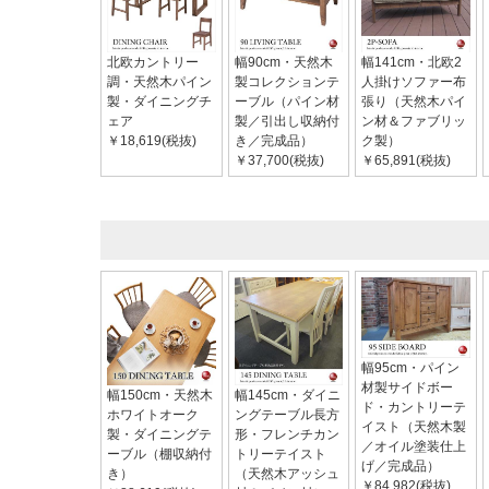
北欧カントリー
幅90cm・天然木
幅141cm・北欧2
調・天然木パイン
製コレクションテ
人掛けソファー布
製・ダイニングチ
ーブル（パイン材
張り（天然木パイ
ェア
製／引出し収納付
ン材＆ファブリッ
￥18,619(税抜)
き／完成品）
ク製）
￥37,700(税抜)
￥65,891(税抜)
幅95cm・パイン
材製サイドボー
幅150cm・天然木
幅145cm・ダイニ
ド・カントリーテ
ホワイトオーク
ングテーブル長方
イスト（天然木製
製・ダイニングテ
形・フレンチカン
／オイル塗装仕上
ーブル（棚収納付
トリーテイスト
げ／完成品）
き）
（天然木アッシュ
￥84,982(税抜)