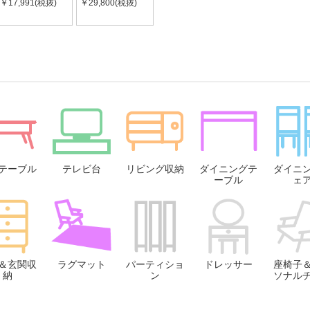
￥17,991(税抜)
￥29,800(税抜)
テーブル
テレビ台
リビング収納
ダイニングテ
ダイニ
ーブル
ェ
＆玄関収
ラグマット
パーティショ
ドレッサー
座椅子
納
ン
ソナル