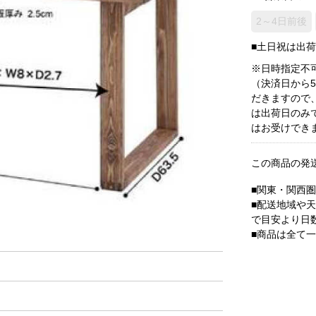
2～4日前後
■土日祝は出
※日時指定不
（決済日から
だきますので
は出荷日のみ
はお受けでき
この商品の発
■関東・関西
■配送地域や
で目安より日
■商品は全て