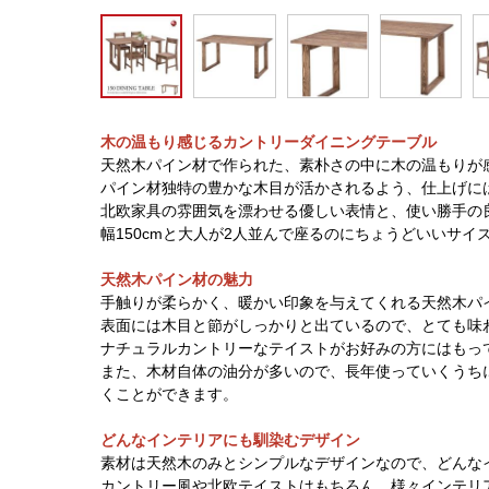
木の温もり感じるカントリーダイニングテーブル
天然木パイン材で作られた、素朴さの中に木の温もりが
パイン材独特の豊かな木目が活かされるよう、仕上げに
北欧家具の雰囲気を漂わせる優しい表情と、使い勝手の
幅150cmと大人が2人並んで座るのにちょうどいいサイ
天然木パイン材の魅力
手触りが柔らかく、暖かい印象を与えてくれる天然木パ
表面には木目と節がしっかりと出ているので、とても味
ナチュラルカントリーなテイストがお好みの方にはもっ
また、木材自体の油分が多いので、長年使っていくうち
くことができます。
どんなインテリアにも馴染むデザイン
素材は天然木のみとシンプルなデザインなので、どんな
カントリー風や北欧テイストはもちろん、様々インテリ