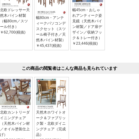
北欧ドレッサー天
幅45cm・おしゃ
然木パイン材製
れアンティーク姿
幅80cm・アンテ
（幅80cm／スツ
見鏡（天然木パイ
ィークパソコンデ
ール付き）
ン材製／ドア扉デ
スクセット（スツ
￥62,700(税抜)
ザイン／収納フッ
ール椅子付き／天
ク＆トレー付き）
然木パイン材製）
￥23,446(税抜)
￥45,437(税抜)
この商品の閲覧者はこんな商品も見られています
北欧カントリーダ
天然木ホワイトオ
イニングチェア
ーク＆ファブリッ
（天然木パイン材
ク製・北欧ダイニ
／オイル塗装仕上
ングチェア（完成
げ）
品）