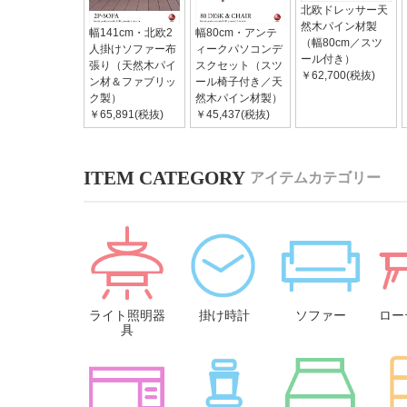
北欧ドレッサー天
然木パイン材製
幅141cm・北欧2
幅80cm・アンテ
（幅80cm／スツ
人掛けソファー布
ィークパソコンデ
ール付き）
張り（天然木パイ
スクセット（スツ
￥62,700(税抜)
ン材＆ファブリッ
ール椅子付き／天
ク製）
然木パイン材製）
￥65,891(税抜)
￥45,437(税抜)
アイテムカテゴリー
ライト照明器
掛け時計
ソファー
ロー
具