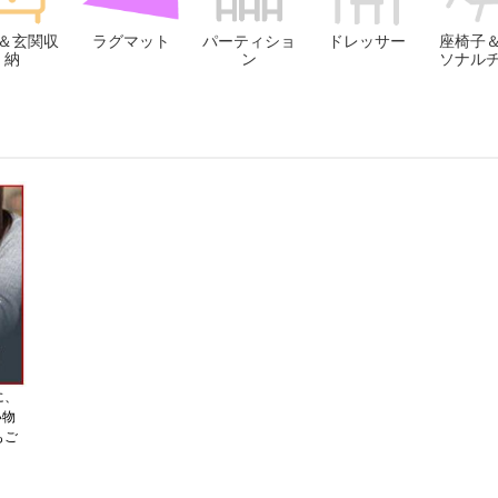
＆玄関収
ラグマット
パーティショ
ドレッサー
座椅子
納
ン
ソナル
に、
い物
もご