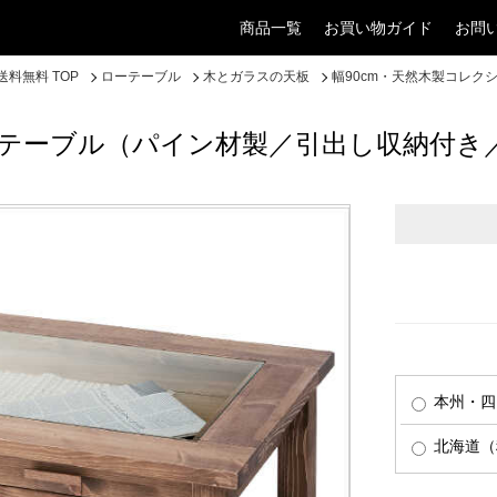
商品一覧
お買い物ガイド
お問
料無料 TOP
ローテーブル
木とガラスの天板
幅90cm・天然木製コレ
ンテーブル（パイン材製／引出し収納付き
本州・四
北海道（税