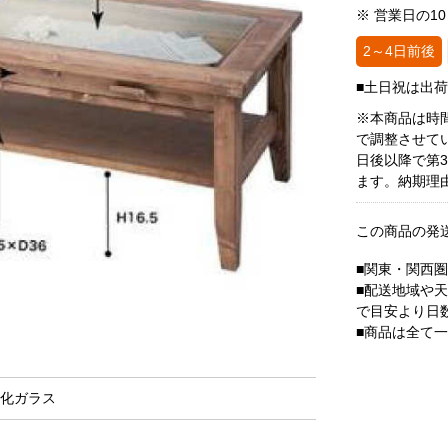
※ 営業日の1
2～4日前後
■土日祝は出
※本商品は時
で調整させて
日後以降で第
ます。納期理
この商品の発
■関東・関西
■配送地域や
で目安より日
■商品は全て
強化ガラス