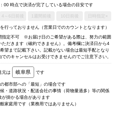
0：00 時点で決済が完了している場合の目安です
4～6日前後
1週間前後
10日前後
日時指定×
荷を行っておりません（営業日でのカウントとなります）
間指定不可 ※お届け日のご希望がある際は、努力の範囲
いただきます（確約できません）。備考欄に決済日から4
3希望まで記載下さい。記載がない場合は最短手配となり
由でのキャンセルはお受けできませんのでご注意下さい。
岐阜県
送元は
です
圏の都市部への「最短」の場合です
天候・道路状況・配送会社の事情（荷物量過多）等の関係
数が掛かる場合があります
一般家庭用です（業務用ではありません）