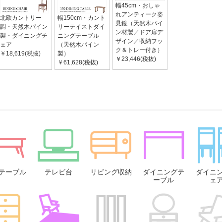
幅45cm・おしゃ
れアンティーク姿
北欧カントリー
幅150cm・カント
見鏡（天然木パイ
調・天然木パイン
リーテイストダイ
ン材製／ドア扉デ
製・ダイニングチ
ニングテーブル
ザイン／収納フッ
ェア
（天然木パイン
ク＆トレー付き）
￥18,619(税抜)
製）
￥23,446(税抜)
￥61,628(税抜)
テーブル
テレビ台
リビング収納
ダイニングテ
ダイニ
ーブル
ェ