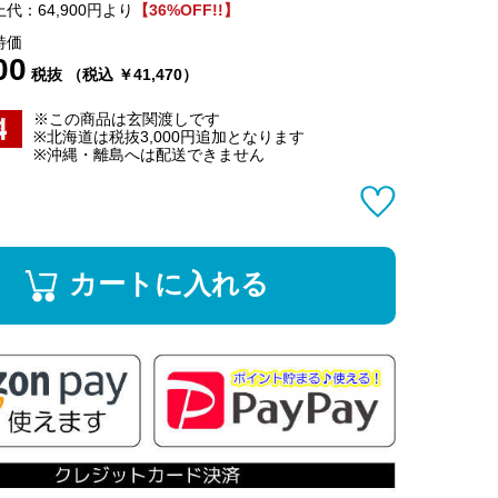
代：64,900円より
【36%OFF!!】
特価
00
税抜 （税込 ￥41,470）
※この商品は玄関渡しです
※北海道は税抜3,000円追加となります
※沖縄・離島へは配送できません
カートに入れる