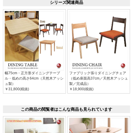
シリーズ関連商品
幅75cm・正方形ダイニングテーブ
ファブリック張りダイニングチェア
ル・低めの高さ64cm（天然木アッシ
（低め座面高37cm／天然木アッシュ
ュ製）
製／完成品）
￥31,800(税抜)
￥18,900(税抜)
この商品の閲覧者はこんな商品も見られています