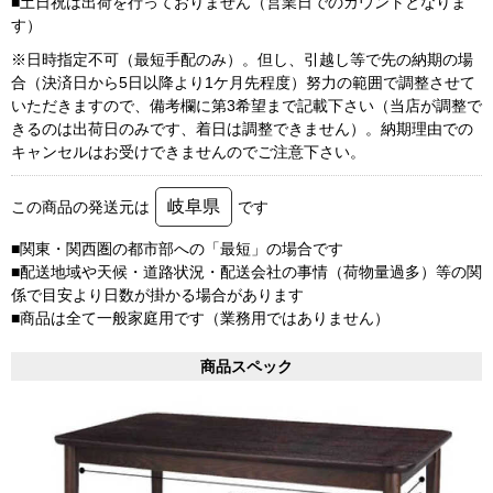
■土日祝は出荷を行っておりません（営業日でのカウントとなりま
す）
※日時指定不可（最短手配のみ）。但し、引越し等で先の納期の場
合（決済日から5日以降より1ケ月先程度）努力の範囲で調整させて
いただきますので、備考欄に第3希望まで記載下さい（当店が調整で
きるのは出荷日のみです、着日は調整できません）。納期理由での
キャンセルはお受けできませんのでご注意下さい。
岐阜県
この商品の発送元は
です
■関東・関西圏の都市部への「最短」の場合です
■配送地域や天候・道路状況・配送会社の事情（荷物量過多）等の関
係で目安より日数が掛かる場合があります
■商品は全て一般家庭用です（業務用ではありません）
商品スペック