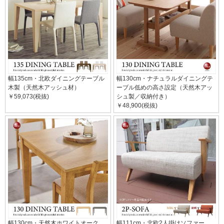
幅135cm・北欧ダイニングテーブル
幅130cm・ナチュラルダイニングテ
木製（天然木アッシュ材）
ーブル低めの高さ設定（天然木アッ
￥59,073(税抜)
シュ製／収納付き）
￥48,900(税抜)
幅130cm・天然木ホワイトオーク
幅111cm・北欧2人掛けソファー