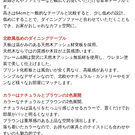
新婚さんやファミリーなど幅広くお使いいただける食卓テーブルで
す。
高さは64cmと一般的なテーブルと比較すると、少し低めの設計。
低めにすることで、ダイニングソファーと合わせていただくことも
でき、お家がおしゃれなカフェ空間に。
北欧風低めのダイニングテーブル
天板は温かみのある天然木アッシュ材突板を採用。
天然木ならではの質感や木目が上質感漂います。
フレーム&脚は贅沢に天然木アッシュ無垢材を使用し、ウレタン塗
装で美しく仕上げました。
プリント化粧板とは風合いが全く異なり、高級感があります。
シンプルなデザインなので、北欧やナチュラル・カントリーやモダ
ンなど様々なお部屋にマッチします。
カラーはナチュラルとブラウンの2色展開
カラーなナチュラルとブラウンの2色展開。
ナチュラルは温もりをたっぷり感じさせるカラーで、置くだけでお
部屋がパッと明るくなります。
ブラウンは重厚感のある上品な空間を演出します。
落ち着いたカラーなので、お持ちの家具とのテイストにも合わせや
すいのも魅力的です。