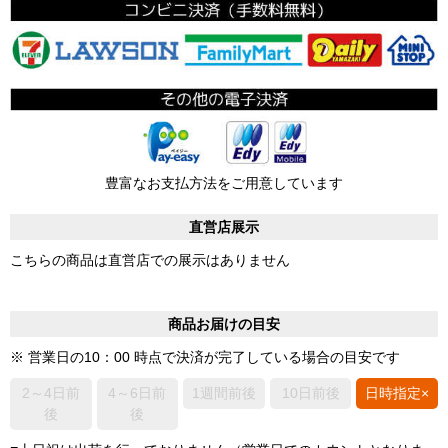
豊富なお支払方法をご用意しています
直営店展示
こちらの商品は直営店での展示はありません
商品お届けの目安
※ 営業日の10：00 時点で決済が完了している場合の目安です
2～4日前
4～6日前
1週間前後
10日前後
日時指定×
後
後