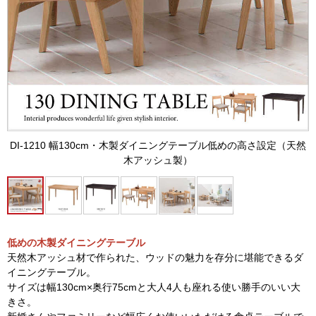
DI-1210 幅130cm・木製ダイニングテーブル低めの高さ設定（天然
木アッシュ製）
低めの木製ダイニングテーブル
天然木アッシュ材で作られた、ウッドの魅力を存分に堪能できるダ
イニングテーブル。
サイズは幅130cm×奥行75cmと大人4人も座れる使い勝手のいい大
きさ。