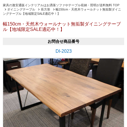
家具の激安通販インテリアルはお洒落ソファやテーブル収納・照明が送料無料 TOP
ダイニングテーブル
長方形
幅150cm・天然木ウォールナット無垢製ダイニ
ングテーブル【地域限定SALE適応中！】
幅150cm・天然木ウォールナット無垢製ダイニングテーブ
ル【地域限定SALE適応中！】
お問合せ商品番号
DI-2023