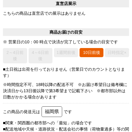
直営店展示
こちらの商品は直営店での展示はありません
商品お届けの目安
※ 営業日の10：00 時点で決済が完了している場合の目安です
2～4日前
4～6日前
1週間前後
10日前後
日時指定×
後
後
■土日祝は出荷を行っておりません（営業日でのカウントとなりま
す）
※時間指定不可、18時以降の配送不可 ※お届け希望日は備考欄に
決済日から13日後以降で第3希望まで記載下さい ※都市部以外は
日数がかかる場合があります
福岡県
この商品の発送元は
です
■関東・関西圏の都市部への「最短」の場合です
■配送地域や天候・道路状況・配送会社の事情（荷物量過多）等の関