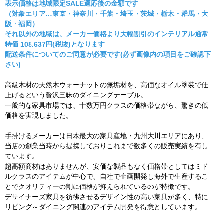
表示価格は地域限定SALE適応後の金額です
（対象エリア…東京・神奈川・千葉・埼玉・茨城・栃木・群馬・大
阪・福岡）
それ以外の地域は、メーカー価格より大幅割引のインテリアル通常
特価 108,637円(税抜)となります
配送条件についてのご同意が必要です(必ず画像内の項目をご確認下
さい)
高級木材の天然木ウォーナットの無垢材を、高価なオイル塗装で仕
上げるという贅沢三昧のダイニングテーブル。
一般的な家具市場では、十数万円クラスの価格帯ながら、驚きの低
価格を実現しました。
手掛けるメーカーは日本最大の家具産地・九州大川エリアにあり、
当店の創業当時から提携しておりこれまで数多くの販売実績を有し
ています。
超高額商材はありませんが、安価な製品もなく価格帯としてはミド
ルクラスのアイテムが中心で、自社で企画開発し海外で生産するこ
とでクオリティーの割に価格が抑えられているのが特徴です。
デサイナーズ家具を彷彿させるデザイン性の高い家具が多く、特に
リビング～ダイニング関連のアイテム開発を得意としています。