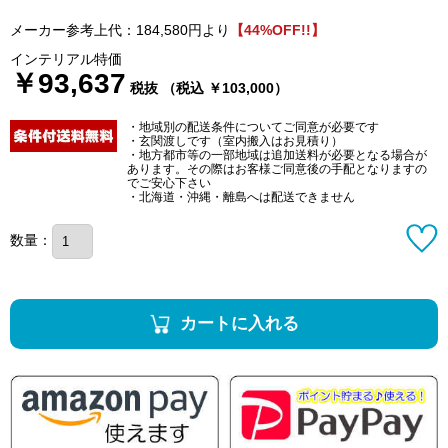
メーカー参考上代：184,580円より
【44%OFF!!】
インテリアル特価
￥93,637
税抜 （税込 ￥103,000）
・地域別の配送条件についてご同意が必要です
・玄関渡しです（室内搬入はお見積り）
・地方都市等の一部地域は追加送料が必要となる場合が
あります。その際はお客様ご同意後の手配となりますの
でご安心下さい
・北海道・沖縄・離島へは配送できません
数量：
カートに入れる