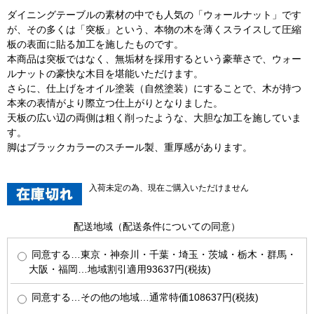
ダイニングテーブルの素材の中でも人気の「ウォールナット」です
が、その多くは「突板」という、本物の木を薄くスライスして圧縮
板の表面に貼る加工を施したものです。
本商品は突板ではなく、無垢材を採用するという豪華さで、ウォー
ルナットの豪快な木目を堪能いただけます。
さらに、仕上げをオイル塗装（自然塗装）にすることで、木が持つ
本来の表情がより際立つ仕上がりとなりました。
天板の広い辺の両側は粗く削ったような、大胆な加工を施していま
す。
脚はブラックカラーのスチール製、重厚感があります。
入荷未定の為、現在ご購入いただけません
配送地域（配送条件についての同意）
同意する…東京・神奈川・千葉・埼玉・茨城・栃木・群馬・
大阪・福岡…地域割引適用93637円(税抜)
同意する…その他の地域…通常特価108637円(税抜)