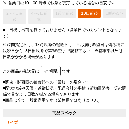
※ 営業日の10：00 時点で決済が完了している場合の目安です
2～4日前
4～6日前
1週間前後
10日前後
日時指定×
後
後
■土日祝は出荷を行っておりません（営業日でのカウントとなりま
す）
※時間指定不可、18時以降の配送不可 ※お届け希望日は備考欄に
決済日から13日後以降で第3希望まで記載下さい ※都市部以外は
日数がかかる場合があります
福岡県
この商品の発送元は
です
■関東・関西圏の都市部への「最短」の場合です
■配送地域や天候・道路状況・配送会社の事情（荷物量過多）等の関
係で目安より日数が掛かる場合があります
■商品は全て一般家庭用です（業務用ではありません）
商品スペック
サイズ