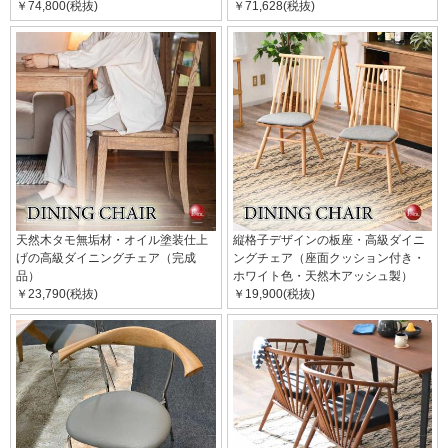
￥74,800(税抜)
￥71,628(税抜)
天然木タモ無垢材・オイル塗装仕上
縦格子デザインの板座・高級ダイニ
げの高級ダイニングチェア（完成
ングチェア（座面クッション付き・
品）
ホワイト色・天然木アッシュ製）
￥23,790(税抜)
￥19,900(税抜)