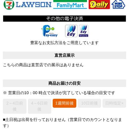
豊富なお支払方法をご用意しています
直営店展示
こちらの商品は直営店での展示はありません
商品お届けの目安
※ 営業日の10：00 時点で決済が完了している場合の目安です
2～4日前
4～6日前
1週間前後
10日前後
日時指定×
後
後
■土日祝は出荷を行っておりません（営業日でのカウントとなりま
す）