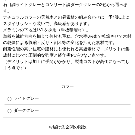
石目調ライトグレーとコンリート調ダークグレーの2色から選べま
す。
ナチュラルカラーの天然木との異素材の組み合わせは、予想以上に
スタイリッシュな装いで、高級感があります。
メラミンの下地はLVLを採用（単板積層材）。
単板を繊維方向を揃えて何枚も重ね、含水率8%まで乾燥させて木材
の乾燥による収縮・反り・割れ等の変化を抑えた素材です。
耐震性能の高い住宅の建材にも使われる高級素材で、メリットは集
成材に比べて圧倒的な強度と経年劣化が少ない点です。
（デメリットは加工に手間がかかり、製造コストが高価になってし
まう点です）
カラー
ライトグレー
ダークグレー
お届け先玄関の階数