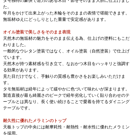
タモ独特の豪快で迫力のある木目・節をそのまま大胆に仕上げまし
た。
年月をかけて出来上がった木輪をそのままの表情で堪能できます。
無垢材ゆえにどっしりとした重量で安定感があります。
オイル塗装で美しさをそのまま表現
天然木の無垢材の魅力をそのまま伝える為、仕上げの塗料にもこだ
わりました。
一般的なウレタン塗装ではなく、オイル塗装（自然塗装）で仕上げ
ています。
天然木が持つ素材感を引き立て、なおかつ木目をハッキリと強調す
る効果があります。
見た目だけでなく、手触りの質感も豊かさをお楽しみいただけま
す。
タモ無垢材は経年によって緩やかに色づいて味わいが深まります。
製造直後が最も綺麗さのピークで経年劣化していく貼り合わせのテ
ーブルとは異なり、長く使い続けることで愛着を持てるダイニング
テーブルです。
耐久性に優れたメラミンのトップ
天板トップの中央には耐摩耗性・耐熱性・耐水性に優れたメラミン
を採用。