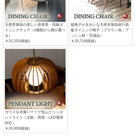
天然杢無垢の美しい造形美・高級ダ
縦格子がきれいな天然木無垢材の高
イニングチェア（2種類から脚が選べ
級ダイニング椅子（ブラウン色・ア
る）
ッシュ材・完成品）
￥32,255(税抜)
￥20,719(税抜)
ガラスを木製パーツで包んだペンダ
ントライト（北欧・和室・LED電球
対応）
￥26,000(税抜)