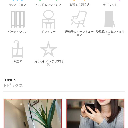
デスクチェア
ベッド＆マットレス
衣類＆玄関収納
ラグマット
パーティション
ドレッサー
座椅子＆パーソナルチ
姿見鏡（スタンドミラ
ェア
ー）
傘立て
おしゃれインテリア雑
貨
トピックス