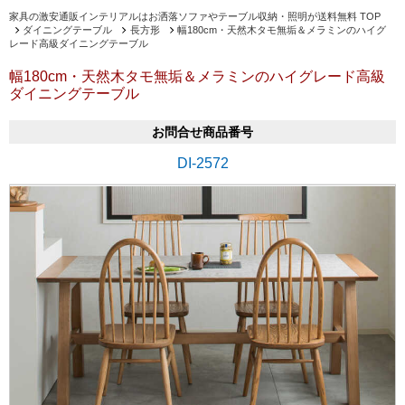
家具の激安通販インテリアルはお洒落ソファやテーブル収納・照明が送料無料 TOP
ダイニングテーブル
長方形
幅180cm・天然木タモ無垢＆メラミンのハイグ
レード高級ダイニングテーブル
幅180cm・天然木タモ無垢＆メラミンのハイグレード高級
ダイニングテーブル
お問合せ商品番号
DI-2572