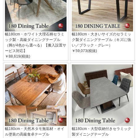
幅180cm・ホワイト大理石柄セラミ
幅180cm・大きいサイズのセラミッ
ック製・高級ダイニングテーブル
ク製ダイニングテーブル（キズに強
（脚が4色から選べる）【搬入設置サ
い／ブラック・グレー）
ービス対応】
￥59,073(税抜)
￥88,619(税抜)
幅180cm・天然木タモ無垢材・オイ
幅180cm・大型収納付きセラミック
ル塗装の高級食卓テーブル
製ダイニングテーブル