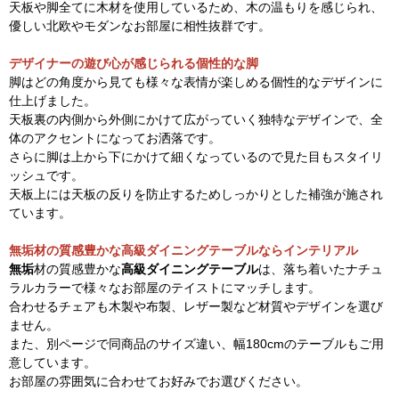
天板や脚全てに木材を使用しているため、木の温もりを感じられ、
優しい北欧やモダンなお部屋に相性抜群です。
デザイナーの遊び心が感じられる個性的な脚
脚はどの角度から見ても様々な表情が楽しめる個性的なデザインに
仕上げました。
天板裏の内側から外側にかけて広がっていく独特なデザインで、全
体のアクセントになってお洒落です。
さらに脚は上から下にかけて細くなっているので見た目もスタイリ
ッシュです。
天板上には天板の反りを防止するためしっかりとした補強が施され
ています。
無垢材の質感豊かな高級ダイニングテーブルならインテリアル
無垢
材の質感豊かな
高級ダイニングテーブル
は、落ち着いたナチュ
ラルカラーで様々なお部屋のテイストにマッチします。
合わせるチェアも木製や布製、レザー製など材質やデザインを選び
ません。
また、別ページで同商品のサイズ違い、幅180cmのテーブルもご用
意しています。
お部屋の雰囲気に合わせてお好みでお選びください。