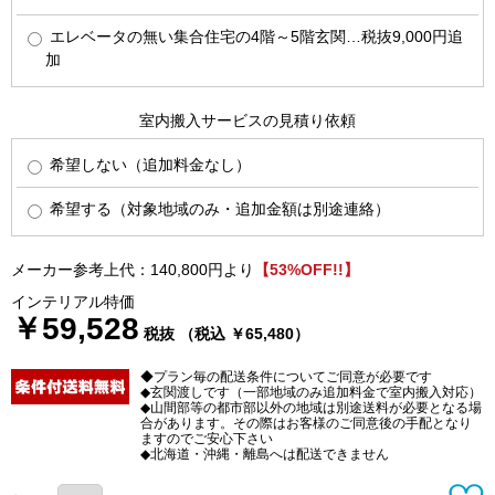
エレベータの無い集合住宅の4階～5階玄関…税抜9,000円追
加
室内搬入サービスの見積り依頼
希望しない（追加料金なし）
希望する（対象地域のみ・追加金額は別途連絡）
メーカー参考上代：140,800円より
【53%OFF!!】
インテリアル特価
￥59,528
税抜 （税込 ￥65,480）
◆プラン毎の配送条件についてご同意が必要です
◆玄関渡しです（一部地域のみ追加料金で室内搬入対応）
◆山間部等の都市部以外の地域は別途送料が必要となる場
合があります。その際はお客様のご同意後の手配となり
ますのでご安心下さい
◆北海道・沖縄・離島へは配送できません