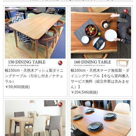
幅150cm・天然木アッシュ製ダイニ
幅160cm・天然木チーク無垢製・ダ
ングテーブル（引出し付き／ナチュ
イニングテーブル【今なら室内搬入
ラル）
サービス無料（組立作業は含みませ
￥59,800(税抜)
ん）】
￥204,546(税抜)