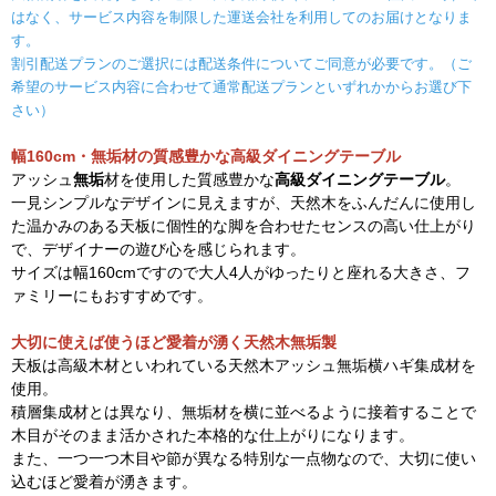
はなく、
サービス内容を制限した運送会社を利用してのお届けとなりま
す。
割引配送プランのご選択には配送条件についてご同意が必要です。
（ご
希望のサービス内容に合わせて通常配送プランといずれかからお選び下
さい）
幅160cm・無垢材の質感豊かな高級ダイニングテーブル
アッシュ
無垢
材を使用した質感豊かな
高級ダイニングテーブル
。
一見シンプルなデザインに見えますが、天然木をふんだんに使用し
た温かみのある天板に個性的な脚を合わせたセンスの高い仕上がり
で、デザイナーの遊び心を感じられます。
サイズは幅160cmですので大人4人がゆったりと座れる大きさ、フ
ァミリーにもおすすめです。
大切に使えば使うほど愛着が湧く天然木無垢製
天板は高級木材といわれている天然木アッシュ無垢横ハギ集成材を
使用。
積層集成材とは異なり、無垢材を横に並べるように接着することで
木目がそのまま活かされた本格的な仕上がりになります。
また、一つ一つ木目や節が異なる特別な一点物なので、大切に使い
込むほど愛着が湧きます。