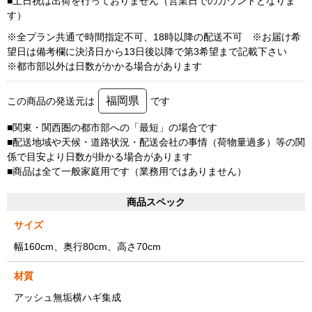
■土日祝は出荷を行っておりません（営業日でのカウントとなりま
す）
※全プラン共通で時間指定不可、18時以降の配送不可 ※お届け希
望日は備考欄に決済日から13日後以降で第3希望まで記載下さい
※都市部以外は日数がかかる場合があります
福岡県
この商品の発送元は
です
■関東・関西圏の都市部への「最短」の場合です
■配送地域や天候・道路状況・配送会社の事情（荷物量過多）等の関
係で目安より日数が掛かる場合があります
■商品は全て一般家庭用です（業務用ではありません）
商品スペック
サイズ
幅160cm、奥行80cm、高さ70cm
材質
アッシュ無垢横ハギ集成