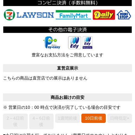
豊富なお支払方法をご用意しています
直営店展示
こちらの商品は直営店での展示はありません
商品お届けの目安
※ 営業日の10：00 時点で決済が完了している場合の目安です
2～4日前
4～6日前
1週間前後
10日前後
日時指定×
後
後