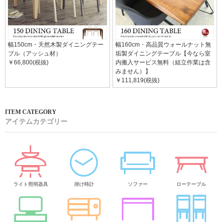
幅150cm・天然木製ダイニングテー
幅160cm・高品質ウォールナット無
ブル（アッシュ材）
垢製ダイニングテーブル【今なら室
￥66,800(税抜)
内搬入サービス無料（組立作業は含
みません）】
￥111,819(税抜)
アイテムカテゴリー
ライト照明器具
掛け時計
ソファー
ローテーブル