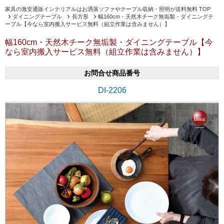
家具の激安通販インテリアルはお洒落ソファやテーブル収納・照明が送料無料 TOP
ダイニングテーブル
長方形
幅160cm・天然木チーク無垢製・ダイニングテ
ーブル【今なら室内搬入サービス無料（組立作業は含みません）】
幅160cm・天然木チーク無垢製・ダイニングテーブル【今
なら室内搬入サービス無料（組立作業は含みません）】
お問合せ商品番号
DI-2206