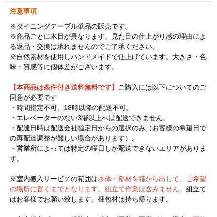
注意事項
※ダイニングテーブル単品の販売です。
※商品ごとに木目が異なります。見た目の仕上がり感の理由によ
る返品・交換は承れませんのでご了承ください。
※自然素材を使用しハンドメイドで仕上げています。大きさ・色
味・質感等に個体差がございます。
【本商品は条件付き送料無料です】
ご購入には以下についてのご
同意が必要です
・時間指定不可、18時以降の配送不可。
・エレベーターのない3階以上へは配送できません。
・配達日時は配送会社指定日からの選択のみ（お客様の希望日で
の再配達調整が難しい場合があります）。
・営業所によっては特定の曜日しか配送できないエリアがありま
す。
※室内搬入サービスの範囲は
本体・部材を箱から出して、ご希望
の場所に置くまでとなります。組立て作業は含みません。
組立て
はお客様でお願い致します。梱包材は持ち帰ります。