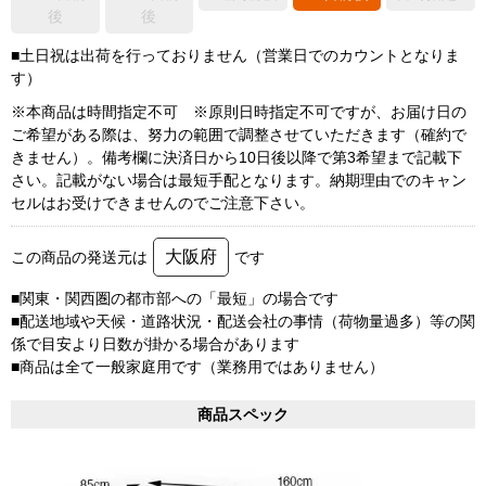
後
後
■土日祝は出荷を行っておりません（営業日でのカウントとなりま
す）
※本商品は時間指定不可 ※原則日時指定不可ですが、お届け日の
ご希望がある際は、努力の範囲で調整させていただきます（確約で
きません）。備考欄に決済日から10日後以降で第3希望まで記載下
さい。記載がない場合は最短手配となります。納期理由でのキャン
セルはお受けできませんのでご注意下さい。
大阪府
この商品の発送元は
です
■関東・関西圏の都市部への「最短」の場合です
■配送地域や天候・道路状況・配送会社の事情（荷物量過多）等の関
係で目安より日数が掛かる場合があります
■商品は全て一般家庭用です（業務用ではありません）
商品スペック