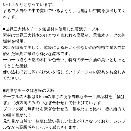
い仕上がりとなっています。
まるで大自然の中で寛いでいるような、心地よい空間を演出してく
れます。
■世界三大銘木チーク無垢材を使用した贅沢テーブル
素材は世界三大銘木のひとつと言われる高級材、天然木チークの無
垢材を採用。
木目が緻密で美しく、乾燥による狂いが少ないのが特徴で耐久性に
優れた家具に最適な稀少な銘木です。
一つ一つ違う天然の木目や色合い、特有のチーク油の臭いとしっと
りとした感触…
使い込むほどに深い味わいを増していくチーク材の家具をお楽しみ
ください。
■肉厚なチークはぎ板の天板
テーブルの天板は3.5cmの厚さのある肉厚なチーク無垢材を「幅は
ぎ」（横方向のみのつなぎ合わせ）で仕上げています。
ブロック状に無垢材を繫ぎ合わせる「集成材」と比べ、板の縦方向
の継ぎ目がなく
見た目が自然で一枚板に近い美しい仕上がりとなっており、シンプ
ルながら高級感をしっかり感じさせます。