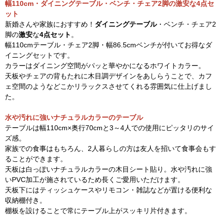
幅110cm・ダイニングテーブル・ベンチ・チェア2脚の激安な4点セ
ット
新婚さんや家族におすすめ！
ダイニングテーブル
・ベンチ・チェア2
脚の
激安
な
4点セット
。
幅110cmテーブル・チェア2脚・幅86.5cmベンチが付いてお得なダ
イニングセットです。
カラーはダイニング空間がパッと華やかになるホワイトカラー。
天板やチェアの背もたれに木目調デザインをあしらうことで、カフ
ェ空間のようなどこかリラックスさせてくれる雰囲気に仕上げまし
た。
水や汚れに強いナチュラルカラーのテーブル
テーブルは幅110cm×奥行70cmと3～4人での使用にピッタリのサイ
ズ感。
家族での食事はもちろん、2人暮らしの方は友人を招いて食事会もす
ることができます。
天板は白っぽいナチュラルカラーの木目シート貼り。水や汚れに強
いPVC加工が施されているため長くご愛用いただけます。
天板下にはティッシュケースやリモコン・雑誌などが置ける便利な
収納棚付き。
棚板を設けることで常にテーブル上がスッキリ片付きます。