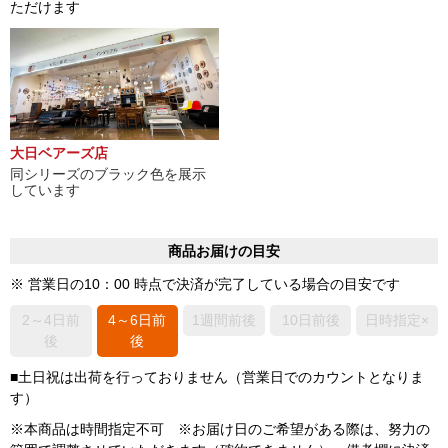
ただけます
大日ベアーズ店
同シリーズのブラック色を展示
しています
商品お届けの目安
※ 営業日の10：00 時点で決済が完了している場合の目安です
2～4日前
4～6日前
1週間前後
10日前後
日時指定×
後
後
■土日祝は出荷を行っておりません（営業日でのカウントとなりま
す）
※本商品は時間指定不可 ※お届け日のご希望がある際は、努力の