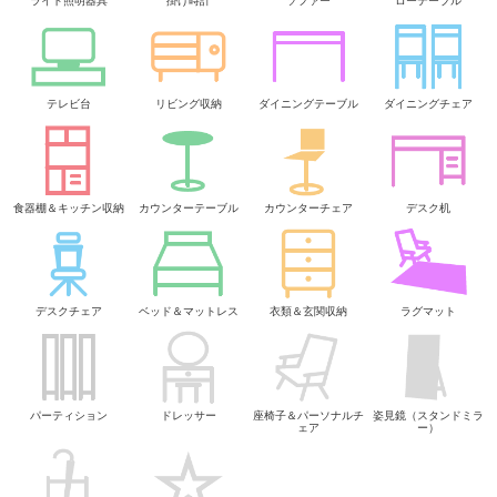
ライト照明器具
掛け時計
ソファー
ローテーブル
テレビ台
リビング収納
ダイニングテーブル
ダイニングチェア
食器棚＆キッチン収納
カウンターテーブル
カウンターチェア
デスク机
デスクチェア
ベッド＆マットレス
衣類＆玄関収納
ラグマット
パーティション
ドレッサー
座椅子＆パーソナルチ
姿見鏡（スタンドミラ
ェア
ー）