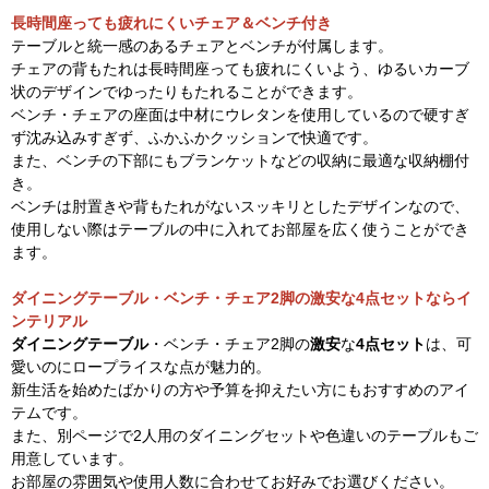
長時間座っても疲れにくいチェア＆ベンチ付き
テーブルと統一感のあるチェアとベンチが付属します。
チェアの背もたれは長時間座っても疲れにくいよう、ゆるいカーブ
状のデザインでゆったりもたれることができます。
ベンチ・チェアの座面は中材にウレタンを使用しているので硬すぎ
ず沈み込みすぎず、ふかふかクッションで快適です。
また、ベンチの下部にもブランケットなどの収納に最適な収納棚付
き。
ベンチは肘置きや背もたれがないスッキリとしたデザインなので、
使用しない際はテーブルの中に入れてお部屋を広く使うことができ
ます。
ダイニングテーブル・ベンチ・チェア2脚の激安な4点セットならイ
ンテリアル
ダイニングテーブル
・ベンチ・チェア2脚の
激安
な
4点セット
は、可
愛いのにロープライスな点が魅力的。
新生活を始めたばかりの方や予算を抑えたい方にもおすすめのアイ
テムです。
また、別ページで2人用のダイニングセットや色違いのテーブルもご
用意しています。
お部屋の雰囲気や使用人数に合わせてお好みでお選びください。