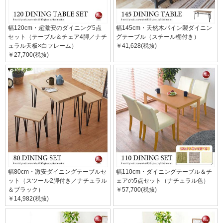
幅120cm・超激安のダイニング5点
幅145cm・天然木パイン製ダイニン
セット（テーブル＆チェア4脚／ナチ
グテーブル（スチール棚付き）
ュラル天板×白フレーム）
￥41,628(税抜)
￥27,700(税抜)
幅80cm・激安ダイニングテーブルセ
幅110cm・ダイニングテーブル＆チ
ット（スツール2脚付き／ナチュラル
ェアの5点セット（ナチュラル色）
＆ブラック）
￥57,700(税抜)
￥14,982(税抜)