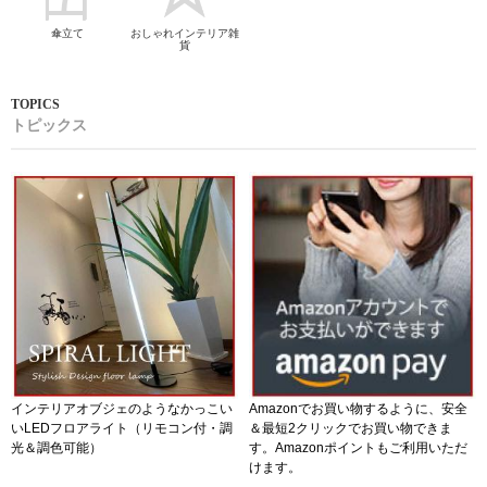
傘立て
おしゃれインテリア雑
貨
トピックス
インテリアオブジェのようなかっこい
Amazonでお買い物するように、安全
いLEDフロアライト（リモコン付・調
＆最短2クリックでお買い物できま
光＆調色可能）
す。Amazonポイントもご利用いただ
けます。