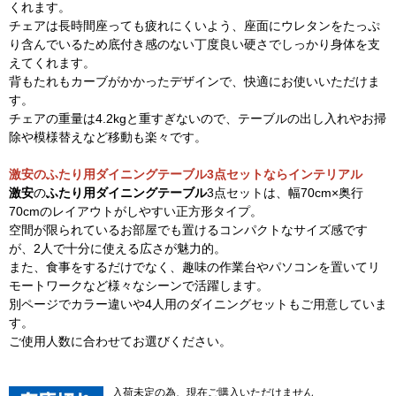
くれます。
チェアは長時間座っても疲れにくいよう、座面にウレタンをたっぷ
り含んでいるため底付き感のない丁度良い硬さでしっかり身体を支
えてくれます。
背もたれもカーブがかかったデザインで、快適にお使いいただけま
す。
チェアの重量は4.2kgと重すぎないので、テーブルの出し入れやお掃
除や模様替えなど移動も楽々です。
激安のふたり用ダイニングテーブル3点セットならインテリアル
激安
の
ふたり用ダイニングテーブル
3点セットは、幅70cm×奥行
70cmのレイアウトがしやすい正方形タイプ。
空間が限られているお部屋でも置けるコンパクトなサイズ感です
が、2人で十分に使える広さが魅力的。
また、食事をするだけでなく、趣味の作業台やパソコンを置いてリ
モートワークなど様々なシーンで活躍します。
別ページでカラー違いや4人用のダイニングセットもご用意していま
す。
ご使用人数に合わせてお選びください。
入荷未定の為、現在ご購入いただけません