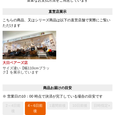
豊富なお支払方法をご用意しています
直営店展示
こちらの商品、又はシリーズ商品は以下の直営店舗で実際にご覧い
ただけます
大日ベアーズ店
サイズ違い【幅110cmブラッ
ク】を展示しています
商品お届けの目安
※ 営業日の10：00 時点で決済が完了している場合の目安です
2～4日前
4～6日前
1週間前後
10日前後
日時指定×
後
後