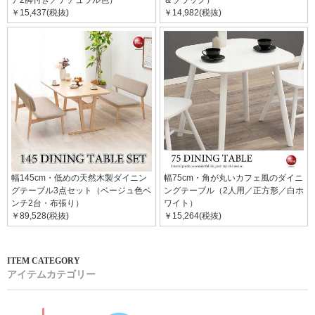
ア2脚付き／ナチュラル色）
＆ブラック）
￥15,437(税抜)
￥14,982(税抜)
幅145cm・低めの天然木製ダイニン
幅75cm・角が丸いカフェ風のダイニ
グテーブル3点セット（ベージュ色ベ
ングテーブル（2人用／正方形／白ホ
ンチ2台・布張り）
ワイト）
￥89,528(税抜)
￥15,264(税抜)
アイテムカテゴリー