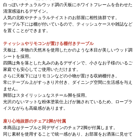
白っぽいナチュラルウッド調の天板にホワイトフレームを合わせた
清潔感溢れるデザイン。
人気の北欧やナチュラルテイストのお部屋に相性抜群です。
テーブル下には棚が付いているので、ティッシュケースや雑誌など
を置くことができます。
ティッシュやリモコンが置ける棚付きテーブル
天板は、本物の天然木を使用したかのような木目が美しいウッド調
シートを採用。
四隅は角を落とした丸みのあるデザインで、小さなお子様のいるご
家庭でも安心してご使用いただけます。
さらに天板下にはリモコンなどの小物が置ける収納棚付き。
常にテーブル上がすっきり片付き、ダイニング空間に生活感を与え
ません。
脚部はスタイリッシュなスチール脚を採用。
光沢のないマットな粉体塗装仕上げが施されているため、ロープラ
イスながらも高級感があります。
座り心地抜群のチェア2脚が付属
本商品はテーブルと同デザインのチェア2脚が付属します。
同じ素材を使用することで統一感があり、お部屋をお洒落に見せて