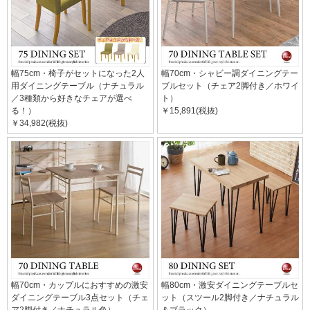
幅75cm・椅子がセットになった2人
幅70cm・シャビー調ダイニングテー
用ダイニングテーブル（ナチュラル
ブルセット（チェア2脚付き／ホワイ
／3種類から好きなチェアが選べ
ト）
る！）
￥15,891(税抜)
￥34,982(税抜)
幅70cm・カップルにおすすめの激安
幅80cm・激安ダイニングテーブルセ
ダイニングテーブル3点セット（チェ
ット（スツール2脚付き／ナチュラル