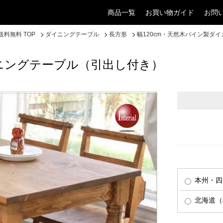
商品一覧
お買い物ガイド
お問
料無料 TOP
ダイニングテーブル
長方形
幅120cm・天然木パイン製ダ
イニングテーブル（引出し付き）
本州・四
北海道（税