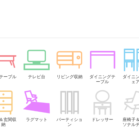
テーブル
テレビ台
リビング収納
ダイニングテ
ダイニ
ーブル
ェ
＆玄関収
ラグマット
パーティショ
ドレッサー
座椅子
納
ン
ソナル