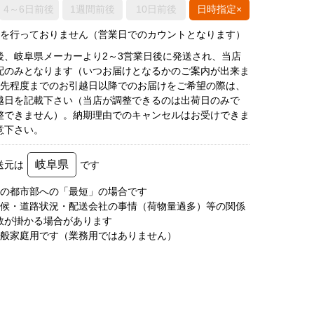
4～6日前後
1週間前後
10日前後
日時指定×
荷を行っておりません（営業日でのカウントとなります）
後、岐阜県メーカーより2～3営業日後に発送され、当店
配のみとなります（いつお届けとなるかのご案内が出来ま
月先程度までのお引越日以降でのお届けをご希望の際は、
越日を記載下さい（当店が調整できるのは出荷日のみで
整できません）。納期理由でのキャンセルはお受けできま
意下さい。
岐阜県
送元は
です
圏の都市部への「最短」の場合です
天候・道路状況・配送会社の事情（荷物量過多）等の関係
数が掛かる場合があります
一般家庭用です（業務用ではありません）