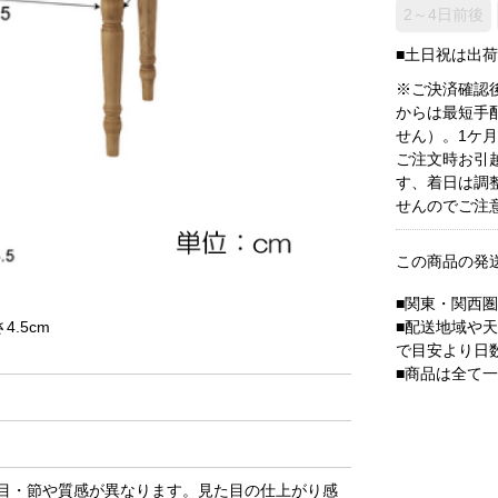
2～4日前後
■土日祝は出
※ご決済確認
からは最短手
せん）。1ケ
ご注文時お引
す、着日は調
せんのでご注
この商品の発
■関東・関西
■配送地域や
4.5cm
で目安より日
■商品は全て
目・節や質感が異なります。見た目の仕上がり感