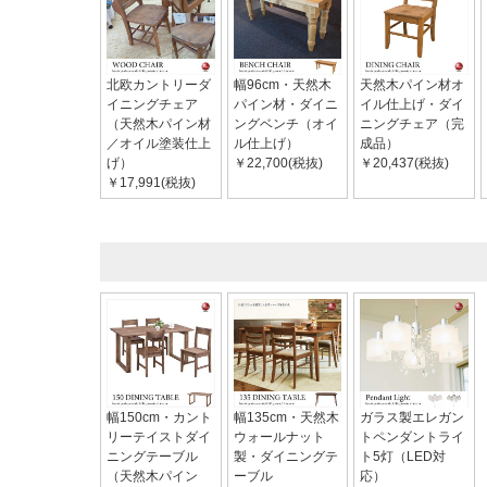
北欧カントリーダ
幅96cm・天然木
天然木パイン材オ
イニングチェア
パイン材・ダイニ
イル仕上げ・ダイ
（天然木パイン材
ングベンチ（オイ
ニングチェア（完
／オイル塗装仕上
ル仕上げ）
成品）
げ）
￥22,700(税抜)
￥20,437(税抜)
￥17,991(税抜)
幅150cm・カント
幅135cm・天然木
ガラス製エレガン
リーテイストダイ
ウォールナット
トペンダントライ
ニングテーブル
製・ダイニングテ
ト5灯（LED対
（天然木パイン
ーブル
応）