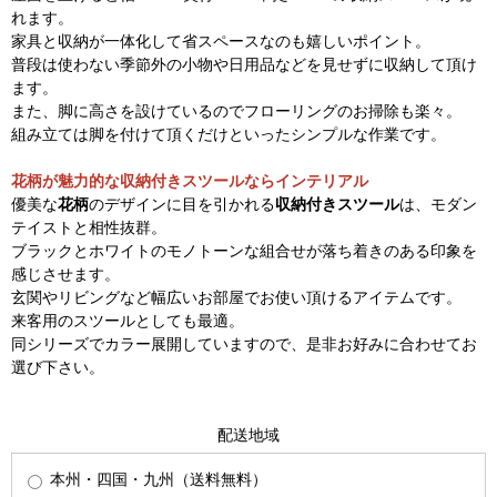
れます。
家具と収納が一体化して省スペースなのも嬉しいポイント。
普段は使わない季節外の小物や日用品などを見せずに収納して頂け
ます。
また、脚に高さを設けているのでフローリングのお掃除も楽々。
組み立ては脚を付けて頂くだけといったシンプルな作業です。
花柄が魅力的な収納付きスツールならインテリアル
優美な
花柄
のデザインに目を引かれる
収納付きスツール
は、モダン
テイストと相性抜群。
ブラックとホワイトのモノトーンな組合せが落ち着きのある印象を
感じさせます。
玄関やリビングなど幅広いお部屋でお使い頂けるアイテムです。
来客用のスツールとしても最適。
同シリーズでカラー展開していますので、是非お好みに合わせてお
選び下さい。
配送地域
本州・四国・九州（送料無料）