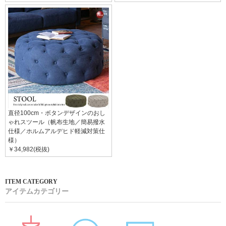
直径100cm・ボタンデザインのおし
ゃれスツール（帆布生地／簡易撥水
仕様／ホルムアルデヒド軽減対策仕
様）
￥34,982(税抜)
アイテムカテゴリー