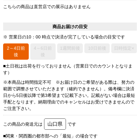
こちらの商品は直営店での展示はありません
商品お届けの目安
※ 営業日の10：00 時点で決済が完了している場合の目安です
2～4日前
4～6日前
1週間前後
10日前後
日時指定×
後
後
■土日祝は出荷を行っておりません（営業日でのカウントとなりま
す）
※本商品は時間指定不可 ※お届け日のご希望がある際は、努力の
範囲で調整させていただきます（確約できません）。備考欄に決済
日から5日後以降で第3希望まで記載下さい。記載がない場合は最短
手配となります。納期理由でのキャンセルはお受けできませんので
ご注意下さい。
山口県
この商品の発送元は
です
■関東・関西圏の都市部への「最短」の場合です