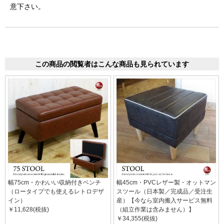
意下さい。
この商品の閲覧者はこんな商品も見られています
幅75cm・かわいい収納付きベンチ
幅45cm・PVCレザー製・オットマン
（ロータイプでも使えるレトロデザ
スツール（日本製／完成品／受注生
イン）
産）【今なら室内搬入サービス無料
￥11,628(税抜)
（組立作業は含みません）】
￥34,355(税抜)