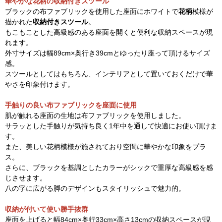
華やかな花柄の収納付きスツール
ブラックの布ファブリックを使用した座面にホワイトで
花柄
模様が
描かれた
収納付きスツール
。
もこもことした高級感のある座面を開くと便利な収納スペースが現
れます。
外寸サイズは幅89cm×奥行き39cmとゆったり座って頂けるサイズ
感。
スツールとしてはもちろん、インテリアとして置いておくだけで華
やさを印象付けます。
手触りの良い布ファブリックを座面に使用
肌が触れる座面の生地は布ファブリックを使用しました。
サラッとした手触りが気持ち良く1年中を通して快適にお使い頂けま
す。
また、美しい花柄模様が施されており空間に華やかな印象をプラ
ス。
さらに、ブラックを基調としたカラーがシックで重厚な高級感を感
じさせます。
八の字に広がる脚のデザインもスタイリッシュで魅力的。
収納が付いて使い勝手抜群
座面を上げると幅84cm×奥行33cm×高さ13cmの収納スペースが現