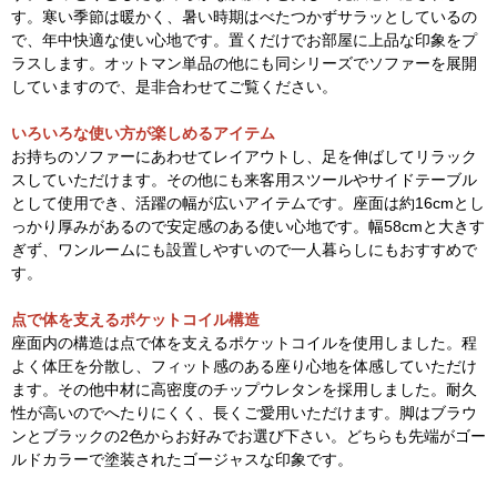
す。寒い季節は暖かく、暑い時期はべたつかずサラッとしているの
で、年中快適な使い心地です。置くだけでお部屋に上品な印象をプ
ラスします。オットマン単品の他にも同シリーズでソファーを展開
していますので、是非合わせてご覧ください。
いろいろな使い方が楽しめるアイテム
お持ちのソファーにあわせてレイアウトし、足を伸ばしてリラック
スしていただけます。その他にも来客用スツールやサイドテーブル
として使用でき、活躍の幅が広いアイテムです。座面は約16cmとし
っかり厚みがあるので安定感のある使い心地です。幅58cmと大きす
ぎず、ワンルームにも設置しやすいので一人暮らしにもおすすめで
す。
点で体を支えるポケットコイル構造
座面内の構造は点で体を支えるポケットコイルを使用しました。程
よく体圧を分散し、フィット感のある座り心地を体感していただけ
ます。その他中材に高密度のチップウレタンを採用しました。耐久
性が高いのでへたりにくく、長くご愛用いただけます。脚はブラウ
ンとブラックの2色からお好みでお選び下さい。どちらも先端がゴー
ルドカラーで塗装されたゴージャスな印象です。