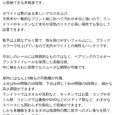
ら収納できる本格派です。
ホワイトは艶のある美しいグロス仕上げ。
天然木や一般的なプリント紙に比べて汚れや水分に強いので、ラン
ドリーやキッチンなど水分や湿気のリスクが高い場所でも安心して
設置できます。
取手は上部なアルミ製で、指を掛けやすいフォルムにし、ブラック
カラーで仕上げているので光沢ホワイトとの相性もバッチリです。
引出しのレールには簡易的なものではなく、ベアリングのフルオー
プンスライドレールを採用した高級仕様。
中に物を入れた状態でもスムーズな開閉が可能です。
扉内にはなんと6枚もの可動棚が付属。
上台は6cm間隔の10段階、下台は同じく6cm間隔の6段階と、細かな
高さ調節ができます。
ランドリーではタオルや洗剤など、キッチンではお皿・コップやボ
トル類、リビングでは書籍やDVDなどのメディア類など、わずかな
スペースにも関わらず分類化して収納ができます。
しかも各棚板を支えるダボは地震時の際に前方へのズレ落ちを防ぐ