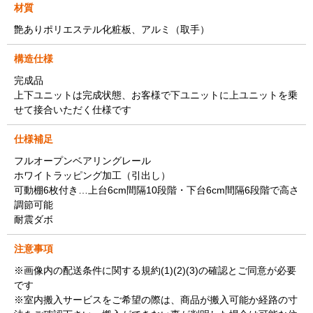
材質
艶ありポリエステル化粧板、アルミ（取手）
構造仕様
完成品
上下ユニットは完成状態、お客様で下ユニットに上ユニットを乗
せて接合いただく仕様です
仕様補足
フルオープンベアリングレール
ホワイトラッピング加工（引出し）
可動棚6枚付き…上台6cm間隔10段階・下台6cm間隔6段階で高さ
調節可能
耐震ダボ
注意事項
※画像内の配送条件に関する規約(1)(2)(3)の確認とご同意が必要
です
※室内搬入サービスをご希望の際は、商品が搬入可能か経路の寸