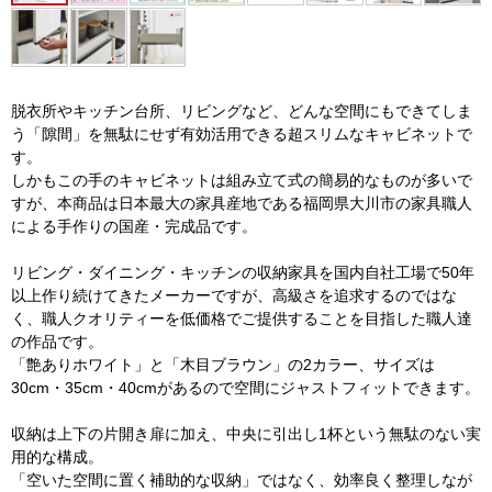
脱衣所やキッチン台所、リビングなど、どんな空間にもできてしま
う「隙間」を無駄にせず有効活用できる超スリムなキャビネットで
す。
しかもこの手のキャビネットは組み立て式の簡易的なものが多いで
すが、本商品は日本最大の家具産地である福岡県大川市の家具職人
による手作りの国産・完成品です。
リビング・ダイニング・キッチンの収納家具を国内自社工場で50年
以上作り続けてきたメーカーですが、高級さを追求するのではな
く、職人クオリティーを低価格でご提供することを目指した職人達
の作品です。
「艶ありホワイト」と「木目ブラウン」の2カラー、サイズは
30cm・35cm・40cmがあるので空間にジャストフィットできます。
収納は上下の片開き扉に加え、中央に引出し1杯という無駄のない実
用的な構成。
「空いた空間に置く補助的な収納」ではなく、効率良く整理しなが