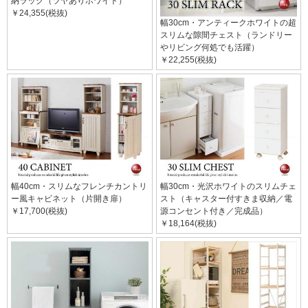
納ラック（ツヤありホワイト）
￥24,355(税抜)
幅30cm・アンティークホワイトの超
スリムな隙間チェスト（ランドリー
やリビング何処でも活躍）
￥22,255(税抜)
幅40cm・スリムなフレンチカントリ
幅30cm・光沢ホワイトのスリムチェ
ー風キャビネット（片開き扉）
スト（キャスター付すきま収納／電
￥17,700(税抜)
源コンセント付き／完成品）
￥18,164(税抜)