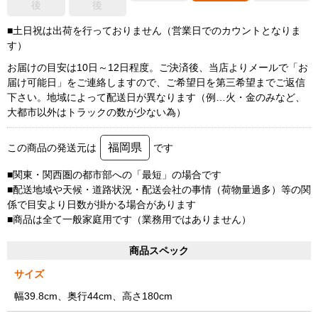
後
後
■土日祝は出荷を行っておりません（営業日でのカウントとなりま
す）
お届けの目安は10日～12日程度。ご決済後、当店よりメールで「お
届け可能日」をご連絡しますので、ご希望日を第三希望までご返信
下さい。地域によって配送日が異なります（例…火・金のみなど、
大都市以外はトラックの数が少ない為）
福岡県
この商品の発送元は
です
■関東・関西圏の都市部への「最短」の場合です
■配送地域や天候・道路状況・配送会社の事情（荷物量過多）等の関
係で目安より日数が掛かる場合があります
■商品は全て一般家庭用です（業務用ではありません）
商品スペック
サイズ
幅39.8cm、奥行44cm、高さ180cm