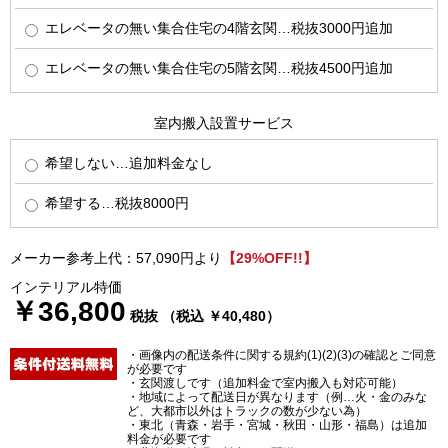
エレベータの無い集合住宅の4階玄関…税抜3000円追加
エレベータの無い集合住宅の5階玄関…税抜4500円追加
室内搬入設置サービス
希望しない…追加料金なし
希望する…税抜8000円
メーカー参考上代：57,090円より
【29%OFF!!】
インテリアル特価
￥36,800
税抜 （税込 ￥40,480）
・画像内の配送条件に関する規約(1)(2)(3)の確認とご同意
が必要です
・玄関渡しです（追加料金で室内搬入も対応可能）
・地域によって配送日が異なります（例…火・金のみな
ど、大都市以外はトラックの数が少ない為）
・東北（青森・岩手・宮城・秋田・山形・福島）は追加
料金が必要です