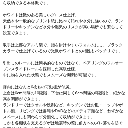
ら収納できる本格派です。
ホワイトは艶のある美しいグロス仕上げ。
天然木や一般的なプリント紙に比べて汚れや水分に強いので、ラン
ドリーやキッチンなど水分や湿気のリスクが高い場所でも安心して
設置できます。
取手は上部なアルミ製で、指を掛けやすいフォルムにし、ブラック
カラーで仕上げているので光沢ホワイトとの相性もバッチリです。
引出しのレールには簡易的なものではなく、ベアリングのフルオー
プンスライドレールを採用した高級仕様。
中に物を入れた状態でもスムーズな開閉が可能です。
扉内にはなんと6枚もの可動棚が付属。
上台は6cm間隔の10段階、下台は同じく6cm間隔の6段階と、細かな
高さ調節ができます。
ランドリーではタオルや洗剤など、キッチンではお皿・コップやボ
トル類、リビングでは書籍やDVDなどのメディア類など、わずかな
スペースにも関わらず分類化して収納ができます。
しかも各棚板を支えるダボは地震時の際に前方へのズレ落ちを防ぐ