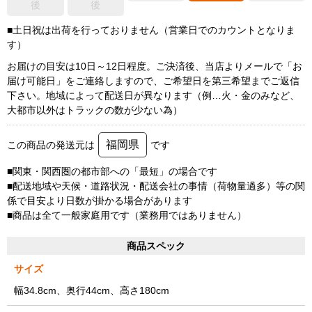
後
後
■土日祝は出荷を行っておりません（営業日でのカウントとなりま
す）
お届けの目安は10日～12日程度。ご決済後、当店よりメールで「お
届け可能日」をご連絡しますので、ご希望日を第三希望までご返信
下さい。地域によって配送日が異なります（例…火・金のみなど、
大都市以外はトラックの数が少ない為）
福岡県
この商品の発送元は
です
■関東・関西圏の都市部への「最短」の場合です
■配送地域や天候・道路状況・配送会社の事情（荷物量過多）等の関
係で目安より日数が掛かる場合があります
■商品は全て一般家庭用です（業務用ではありません）
商品スペック
サイズ
幅34.8cm、奥行44cm、高さ180cm