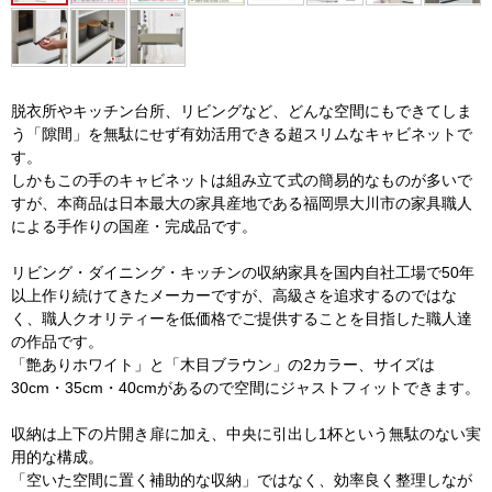
脱衣所やキッチン台所、リビングなど、どんな空間にもできてしま
う「隙間」を無駄にせず有効活用できる超スリムなキャビネットで
す。
しかもこの手のキャビネットは組み立て式の簡易的なものが多いで
すが、本商品は日本最大の家具産地である福岡県大川市の家具職人
による手作りの国産・完成品です。
リビング・ダイニング・キッチンの収納家具を国内自社工場で50年
以上作り続けてきたメーカーですが、高級さを追求するのではな
く、職人クオリティーを低価格でご提供することを目指した職人達
の作品です。
「艶ありホワイト」と「木目ブラウン」の2カラー、サイズは
30cm・35cm・40cmがあるので空間にジャストフィットできます。
収納は上下の片開き扉に加え、中央に引出し1杯という無駄のない実
用的な構成。
「空いた空間に置く補助的な収納」ではなく、効率良く整理しなが