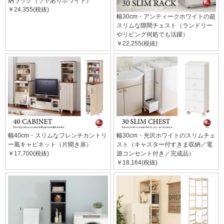
納ラック（ツヤありホワイト）
￥24,355(税抜)
幅30cm・アンティークホワイトの超
スリムな隙間チェスト（ランドリー
やリビング何処でも活躍）
￥22,255(税抜)
幅40cm・スリムなフレンチカントリ
幅30cm・光沢ホワイトのスリムチェ
ー風キャビネット（片開き扉）
スト（キャスター付すきま収納／電
￥17,700(税抜)
源コンセント付き／完成品）
￥18,164(税抜)