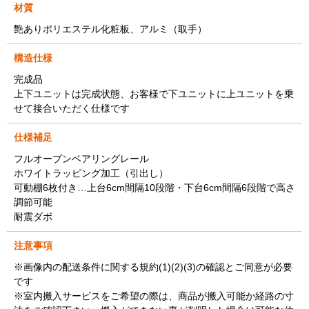
材質
艶ありポリエステル化粧板、アルミ（取手）
構造仕様
完成品
上下ユニットは完成状態、お客様で下ユニットに上ユニットを乗
せて接合いただく仕様です
仕様補足
フルオープンベアリングレール
ホワイトラッピング加工（引出し）
可動棚6枚付き…上台6cm間隔10段階・下台6cm間隔6段階で高さ
調節可能
耐震ダボ
注意事項
※画像内の配送条件に関する規約(1)(2)(3)の確認とご同意が必要
です
※室内搬入サービスをご希望の際は、商品が搬入可能か経路の寸