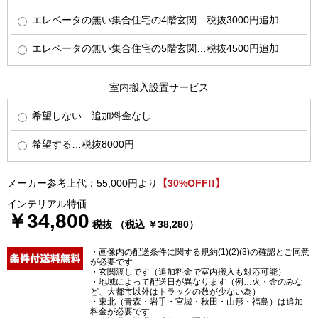
エレベータの無い集合住宅の4階玄関…税抜3000円追加
エレベータの無い集合住宅の5階玄関…税抜4500円追加
室内搬入設置サービス
希望しない…追加料金なし
希望する…税抜8000円
メーカー参考上代：55,000円より
【30%OFF!!】
インテリアル特価
￥34,800
税抜 （税込 ￥38,280）
・画像内の配送条件に関する規約(1)(2)(3)の確認とご同意
が必要です
・玄関渡しです（追加料金で室内搬入も対応可能）
・地域によって配送日が異なります（例…火・金のみな
ど、大都市以外はトラックの数が少ない為）
・東北（青森・岩手・宮城・秋田・山形・福島）は追加
料金が必要です