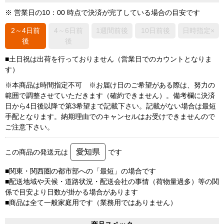
※ 営業日の10：00 時点で決済が完了している場合の目安です
2～4日前
4～6日前
1週間前後
10日前後
日時指定×
後
後
■土日祝は出荷を行っておりません（営業日でのカウントとなりま
す）
※本商品は時間指定不可 ※お届け日のご希望がある際は、努力の
範囲で調整させていただきます（確約できません）。備考欄に決済
日から4日後以降で第3希望まで記載下さい。記載がない場合は最短
手配となります。納期理由でのキャンセルはお受けできませんので
ご注意下さい。
愛知県
この商品の発送元は
です
■関東・関西圏の都市部への「最短」の場合です
■配送地域や天候・道路状況・配送会社の事情（荷物量過多）等の関
係で目安より日数が掛かる場合があります
■商品は全て一般家庭用です（業務用ではありません）