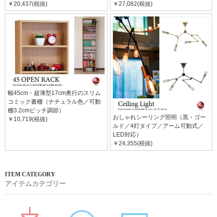
￥20,437(税抜)
￥27,082(税抜)
幅45cm・超薄型17cm奥行のスリム
コミック書棚（ナチュラル色／可動
棚3.2cmピッチ調節）
おしゃれシーリング照明（黒・ゴー
￥10,719(税抜)
ルド／4灯タイプ／アーム可動式／
LED対応）
￥24,355(税抜)
アイテムカテゴリー