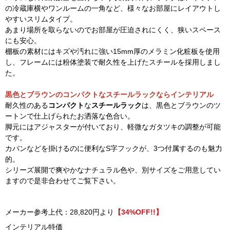
の冷蔵庫横やワンルームの一角など、様々なお部屋にレイアウトし
やすいスリムタイプ。
あまり場所を取らないのでお部屋が圧迫されにくく、狭いスペース
にも安心。
棚板の素材にはキズや汚れに強い15mm厚のメラミン化粧板を使用
し、フレームには粉体塗装で耐久性を上げたスチールを採用しまし
た。
黒色とブラウンのコンパクトなスチールラックならインテリアル
耐久性のある
コンパクト
な
スチールラック
は、黒色とブラウンのツ
ートンで仕上げられたお洒落な色合い。
脚元にはアジャスターが付いており、軽微なガタツキの調整が可能
です。
カバンなどを掛けるのに便利なS字フックが、3つ付属するのも魅力
的。
シリーズ展開で爽やかなナチュラル色や、別サイズをご用意してい
ますので是非合わせてご覧下さい。
メーカー参考上代：28,820円より
【34%OFF!!】
インテリアル特価