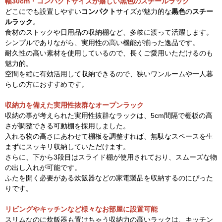
幅30cm・コンパクトサイズが嬉しい黒色のスチールラック
どこにでも設置しやすい
コンパクト
サイズが魅力的な
黒色
の
スチー
ルラック
。
食材のストックや日用品の収納棚など、多岐に渡って活躍します。
シンプルでありながら、実用性の高い機能が揃った逸品です。
耐久性の高い素材を使用しているので、長くご愛用いただけるのも
魅力的。
空間を縦に有効活用して収納できるので、狭いワンルームや一人暮
らしの方におすすめです。
収納力を備えた実用性抜群なオープンラック
収納の事が考えられた実用性抜群なラックは、5cm間隔で棚板の高
さが調整できる可動棚を採用しました。
入れる物の高さにあわせて棚板を調整すれば、無駄なスペースを生
まずにスッキリ収納していただけます。
さらに、下から3段目はスライド棚が使用されており、スムーズな物
の出し入れが可能です。
ふたを開く必要がある炊飯器などの家電製品を収納するのにぴった
りです。
リビングやキッチンなど様々なお部屋に設置可能
スリムなのに炊飯器も置けちゃう収納力の高いラックは、キッチン