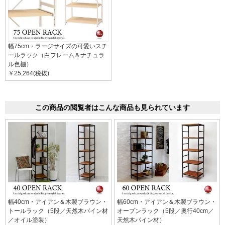
幅75cm・ラージサイズの可愛いスチ
ールラック（白フレーム＆ナチュラ
ル色棚）
￥25,264(税抜)
この商品の閲覧者はこんな商品も見られています
幅40cm・アイアン＆木製ブラウン・
幅60cm・アイアン＆木製ブラウン・
トールラック（5段／天然木パイン材
オープンラック（5段／奥行40cm／
／オイル塗装）
天然木パイン材）