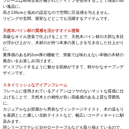
フレームは粉体塗装が施されたアイアンを使用することで強度の高
い逸品に。
高さ135cmと低めの設定なので空間に圧迫感を与えません。
リビングや玄関、寝室などどこでも活躍するアイテムです。
天然木パイン材の質感を活かすオイル塗装
高級なオイル塗装で仕上げることで、天然木パイン材の大胆な木目
が浮かび上がり、木材のが持つ本来の美しさを引き出した仕上がり
に。
重厚感のある約2cm厚の棚板で、突板では味わえない本物の木材の
風合いをお楽しみ頂けます。
ディスプレイするように魅せる収納ができて、軽やかなオープンデ
ザインです。
スタイリッシュなアイアンフレーム
フレームに使用されているアイアンはツヤのないマットな質感に仕
上げることで、天然木との相性が良い高級感のある上質な雰囲気
に。
カジュアルなお部屋から男前なヴィンテージテイスト、木の温もり
を基調とした優しい北欧テイストなど、幅広いコーディネートに馴
染みます。
同シリーズでテレビ台やローテーブルなども取り揃えているので、