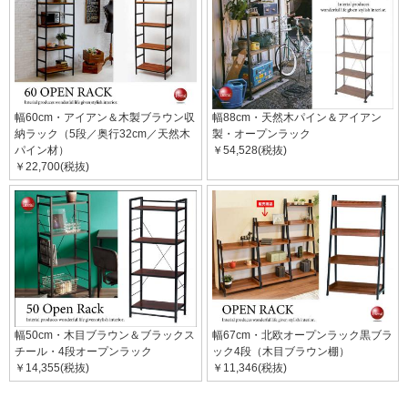
幅60cm・アイアン＆木製ブラウン収
幅88cm・天然木パイン＆アイアン
納ラック（5段／奥行32cm／天然木
製・オープンラック
パイン材）
￥54,528(税抜)
￥22,700(税抜)
幅50cm・木目ブラウン＆ブラックス
幅67cm・北欧オープンラック黒ブラ
チール・4段オープンラック
ック4段（木目ブラウン棚）
￥14,355(税抜)
￥11,346(税抜)