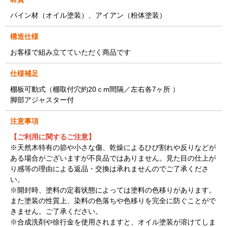
パイン材（オイル塗装）、アイアン（粉体塗装）
構造仕様
お客様で組み立てていただく商品です
仕様補足
棚板可動式（棚取付穴約20ｃm間隔／左右各7ヶ所 ）
脚部アジャスター付
注意事項
【ご利用に関するご注意】
※天然木特有の節や小さな傷、乾燥によるひび割れや反りなどが
ある場合がございますが不良品ではありません。見た目の仕上が
り感等の理由による返品・交換は承れませんのでご了承くださ
い。
※開封時、塗料の定着状態によっては塗料の色移りがあります。
また塗装の性質上、染料の色落ちや色移りを完全に防ぐことがで
きません。ご了承ください。
※合成洗剤や徐行金を使用されますと、オイル塗装が溶けてしま