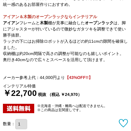
統一感のあるお部屋作りにおすすめ。
アイアン＆木製のオープンラックならインテリアル
アイアン
フレームと
木製
棚が見事に融合した
オープンラック
は、脚
にアジャスターが付いているので微妙なガタツキを調整できて使い
勝手抜群。
ラックの下にはお掃除ロボットが入るほどの約11cmの隙間を確保し
ました。
収納棚は約20cm間隔で高さの調整が可能なのも嬉しいポイント。
奥行き40cmなので広々とスペースを活用して頂けます。
メーカー参考上代：44,000円より
【43%OFF!!】
インテリアル特価
￥22,700
税抜 （税込 ￥24,970）
※北海道・沖縄・離島へは配送できません。
※この商品は玄関渡しです。
数量：