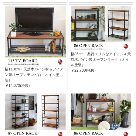
幅86cm・奥行スリムなアイアン＆天
然木バイン製オープンラック（オイ
ル塗装）
幅113cm・天然木パイン材＆アイア
￥22,700(税抜)
ン製オープンテレビ台（オイル塗
装）
￥14,073(税抜)