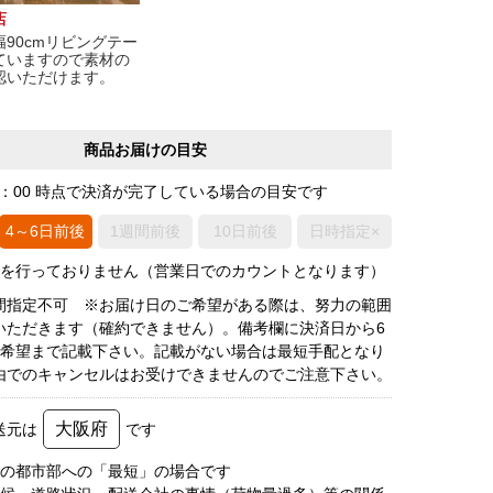
店
90cmリビングテー
ていますので素材の
認いただけます。
商品お届けの目安
0：00 時点で決済が完了している場合の目安です
4～6日前後
1週間前後
10日前後
日時指定×
荷を行っておりません（営業日でのカウントとなります）
間指定不可 ※お届け日のご希望がある際は、努力の範囲
いただきます（確約できません）。備考欄に決済日から6
3希望まで記載下さい。記載がない場合は最短手配となり
由でのキャンセルはお受けできませんのでご注意下さい。
大阪府
送元は
です
圏の都市部への「最短」の場合です