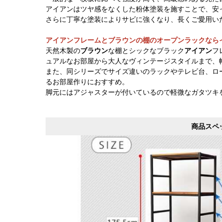
アイアンはツヤ感をなくした粉体塗装を施すことで、安
さらに丁寧な塗装によりサビに強くなり、長くご愛用い
アイアンフレームとブラウンの棚のオープンラックなら
天然木製の
ブラウン
な棚とシックなブラック
アイアン
フ
ュアルなお部屋から大人なヴィンテージスタイルまで、
また、同シリーズでサイズ違いのラックやテレビ台、ロ
るお部屋作りにおすすめ。
脚元にはアジャスターが付いているので軽微なガタツキ
商品スペ