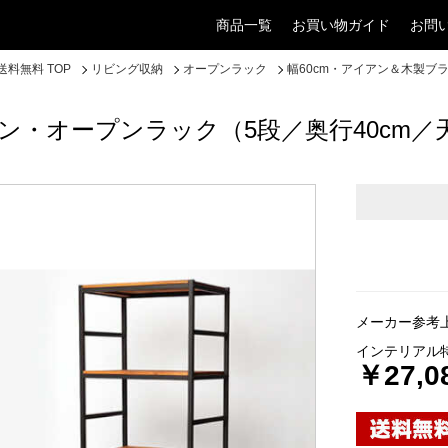
商品一覧
お買い物ガイド
お問
料無料 TOP
リビング収納
オープンラック
幅60cm・アイアン＆木製ブ
ウン・オープンラック（5段／奥行40cm
メーカー参考上
インテリアル
￥27,0