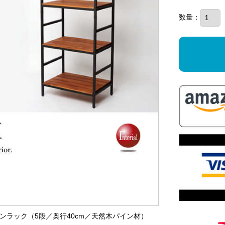
数量：
ープンラック（5段／奥行40cm／天然木パイン材）