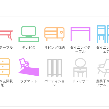
テーブル
テレビ台
リビング収納
ダイニングテ
ダイニ
ーブル
ェ
＆玄関収
ラグマット
パーティショ
ドレッサー
座椅子
納
ン
ソナル