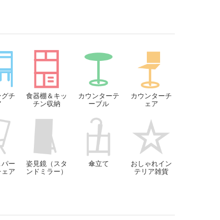
ングチ
食器棚＆キッ
カウンターテ
カウンターチ
ア
チン収納
ーブル
ェア
＆パー
姿見鏡（スタ
傘立て
おしゃれイン
チェア
ンドミラー）
テリア雑貨