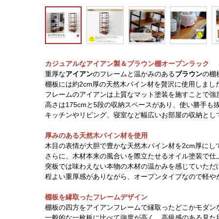
カジュアルなアイアン製＆ブラウン棚オープンラック
重厚な
アイアン
のフレームと温かみのある
ブラウン
の棚
棚板には約2cm厚の天然木パイン材を贅沢に使用しまし
フレームのアイアンは上質なマット塗装を施すことで強
高さは175cmと5段の収納スペースがあり、使い勝手も
キッチンやリビング、寝室など幅広いお部屋の収納とし
厚みのある天然木パイン材を使用
木目の表情が大胆で豊かな天然木パイン材を2cm厚にし
さらに、木材本来の風合いを際立たせるオイル塗装で仕
突板では味わえない本物の木材の温かみを感じていただ
程よい重厚感がありながら、オープンタイプなので軽や
棚板を縁取ったフレームデザイン
棚板の四方をアイアンフレームで縁取ったどこかモダン
一般的な一枚板に比べて強度が高く、高級感のある見た