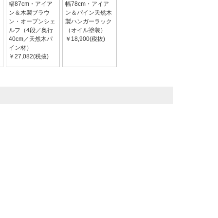
幅87cm・アイア
幅78cm・アイア
ン＆木製ブラウ
ン＆パイン天然木
ン・オープンシェ
製ハンガーラック
ルフ（4段／奥行
（オイル塗装）
40cm／天然木パ
￥18,900(税抜)
イン材）
￥27,082(税抜)