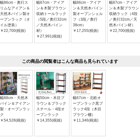
幅86cm・奥行ス
幅87cm・アイア
幅86cm・アイア
幅87cm・アイア
リムなアイアン＆
ン＆木製ブラウン
ン＆天然木パイン
ン＆木製ブラウン
天然木バイン製オ
収納トールラック
製オープンシェル
収納ラック（4段
ープンラック（オ
（5段／奥行32cm
フ（3段／奥行
／奥行32cm／天
イル塗装）
／天然木パイン
38cm）
然木パイン材）
￥22,700(税抜)
材）
￥17,255(税抜)
￥22,700(税抜)
￥27,991(税抜)
この商品の閲覧者はこんな商品も見られています
幅88cm・天然木
幅50cm・木目ブ
幅67cm・北欧オ
パイン＆アイアン
ラウン＆ブラック
ープンラック黒ブ
製・オープンラッ
スチール・4段オ
ラック4段（木目
ク
ープンラック
ブラウン棚）
￥54,528(税抜)
￥14,355(税抜)
￥11,346(税抜)