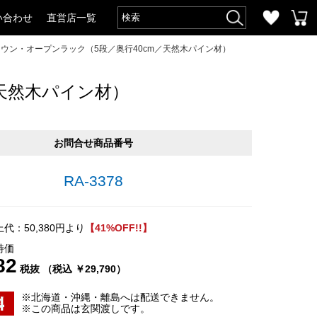
い合わせ
直営店一覧
ラウン・オープンラック（5段／奥行40cm／天然木パイン材）
／天然木パイン材）
お問合せ商品番号
RA-3378
代：50,380円より
【41%OFF!!】
特価
82
税抜 （税込 ￥29,790）
※北海道・沖縄・離島へは配送できません。
※この商品は玄関渡しです。