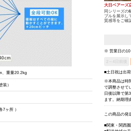
大日ベアーズ
同シリーズの幅
ブルを展示し
質感等をご確
※ 営業日の1
2～4日前後
■土日祝は出
m、重量20.2kg
※本商品は時
塗装）
で調整させて
日後以降で第
ます。納期理
7ヶ所 ）
この商品の発
■関東・関西