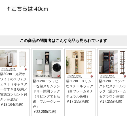
この商品の閲覧者はこんな商品も見られています
幅30cm・光沢ホ
ワイトのスリムチ
幅30cm・シャビ
幅30cm・スリム
幅30cm・コンパ
ェスト（キャスタ
ーな超スリムラン
なスチールラック
クトなスチールラ
ー付すきま収納／
ドリー隙間ラック
（白フレーム＆ナ
ック（黒フレーム
電源コンセント付
（リビングでも活
チュラル色棚）
＆ブラウン色棚）
き／完成品）
躍・ブルーグレー
￥17,255(税抜)
￥17,255(税抜)
￥18,164(税抜)
色）
￥22,255(税抜)