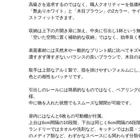
高級さを追求するのではなく、職人クオリティーを低価
「艶ありホワイト」と「木目ブラウン」の2カラー、サイズは
ストフィットできます。
収納は上下の片開き扉に加え、中央に引出し1杯という
「空いた空間に置く補助的な収納」ではなく、効率良く
表面素材には天然木や一般的なプリント紙に比べてキズ
濃すぎず薄すぎないバランスの良いブラウンで、木目の
取手は上部なアルミ製で、指を掛けやすいフォルムにし
色との相性もバッチリです。
引出しのレールには簡易的なものではなく、ベアリング
様。
中に物を入れた状態でもスムーズな開閉が可能です。
扉内にはなんと6枚もの可動棚が付属。
上台は6cm間隔の10段階、下台は同じく6cm間隔の6
ランドリーではタオルや洗剤など、キッチンではお皿・
のメディア類など、わずかなスペースにも関わらず分類