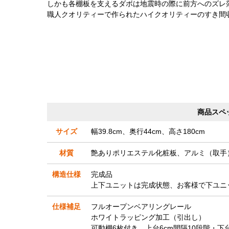
しかも各棚板を支えるダボは地震時の際に前方へのズレ
職人クオリティーで作られたハイクオリティーのすき間
商品スペ
サイズ
幅39.8cm、奥行44cm、高さ180cm
材質
艶ありポリエステル化粧板、アルミ（取手
構造仕様
完成品
上下ユニットは完成状態、お客様で下ユニ
仕様補足
フルオープンベアリングレール
ホワイトラッピング加工（引出し）
可動棚6枚付き…上台6cm間隔10段階・下