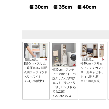
幅30cm・スリム
幅40cm・スリム
白鏡面光沢の隙間
なフレンチカント
幅30cm・アンテ
収納ラック（ツヤ
リー風キャビネッ
ィークホワイトの
ありホワイト）
ト（片開き扉）
超スリムな隙間チ
￥24,355(税抜)
￥17,700(税抜)
ェスト（ランドリ
ーやリビング何処
でも活躍）
￥22,255(税抜)