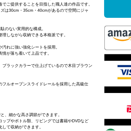
格でご提供することを目指した職人達の作品です。
30cm・35cm・40cmがあるので空間にジャ
無駄のない実用的な構成。
整理しながら収納できる本格派です。
や汚れに強い強化シートを採用。
表情が落ち着いて上品です。
、ブラックカラーで仕上げているので木目ブラウン
のフルオープンスライドレールを採用した高級仕
段階と、細かな高さ調節ができます。
コップやボトル類、リビングでは書籍やDVDなど
化して収納ができます。