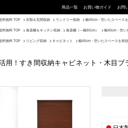
商品一覧
お買い物ガイド
お問
料無料 TOP
衣類＆玄関収納
ランドリー収納
幅40cm・空いたスペー
料無料 TOP
食器棚＆キッチン収納
食器棚（～幅65cm）
幅40cm・空
料無料 TOP
リビング収納
キャビネット
幅40cm・空いたスペースを
効活用！すき間収納キャビネット・木目ブ