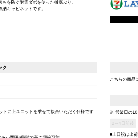
落ちを防ぐ耐震ダボを使った徹底ぶり。
収納キャビネットです。
ック
こちらの商品
）
ットに上ユニットを乗せて接合いただく仕様です
※ 営業日の1
2～4日前後
■土日祝は出
台6cm間隔6段階で高さ調節可能