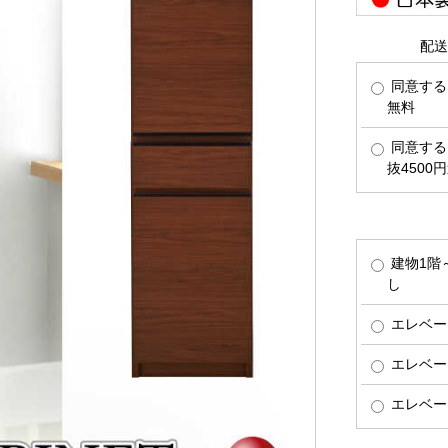
配送
同意する
無料
同意する
抜4500
建物1階
し
エレベー
エレベー
エレベー