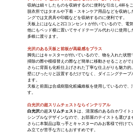
収納は細々したものを収納するのに便利な引出し4杯を
脱衣所ではタオルや下着・スキンケア用品などを収納し
ングでは文房具や印鑑などを収納するのに便利です。
天板上にはなんと2口コンセントが付いているので、電
他にもベッド横に置いてサイドテーブル代わりに使用し
多岐に渡ります。
光沢のある天板と前板が高級感をプラス
脚先にはキャスターが付いているので、物を入れた状態
掃除の際や模様替えの際など簡単に移動させることがで
さらに背面も化粧仕上げされた丁寧な仕上がりも魅力的
壁にぴったりと設置するだけでなく、ダイニングテーブ
ます。
天板と前面は合成樹脂化粧繊維板を使用しているので、
す。
白光沢の超スリムチェストならインテリアル
白光沢
の超
スリムチェスト
は、清潔感のある白ホワイト
シンプルなデザインなので、お部屋のテイストも選びま
さらに本製品は取っ手とキャスターのみお客様で付けて
み立てが苦手な方にもおすすめです。