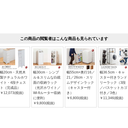
この商品の閲覧者はこんな商品も見られています
幅20cm・天然木
幅30cm・シンプ
幅55cm×奥行16／
幅36.5cm・キャ
製ナチュラルホワ
ル＆スリムな白鏡
21／26cm・スリ
スター付きランド
イト・4段チェス
面の収納ラック
ムデザインラック
リーラック（3段
ト（完成品）
（光沢ホワイト／
（キャスター付
／バスケットカゴ
￥12,073(税抜)
Wi-fiルーター収納
き）
付き／3色）
に便利）
￥6,800(税抜)
￥11,346(税抜)
￥9,800(税抜)