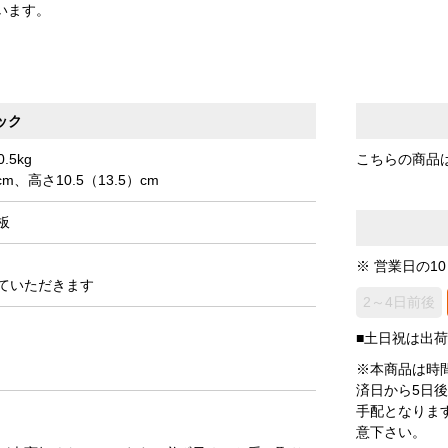
います。
ック
.5kg
こちらの商品
m、高さ10.5（13.5）cm
板
※ 営業日の1
ていただきます
2～4日前後
■土日祝は出
※本商品は時
済日から5日
手配となりま
意下さい。