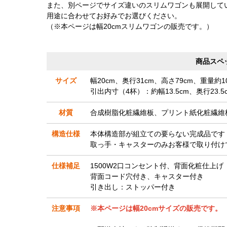
また、別ページでサイズ違いのスリムワゴンも展開して
用途に合わせてお好みでお選びください。
（※本ページは幅20cmスリムワゴンの販売です。）
商品スペ
サイズ
幅20cm、奥行31cm、高さ79cm、重量約10
引出内寸（4杯）：約幅13.5cm、奥行23.5c
材質
合成樹脂化粧繊維板、プリント紙化粧繊維
構造仕様
本体構造部が組立ての要らない完成品です
取っ手・キャスターのみお客様で取り付け
仕様補足
1500W2口コンセント付、背面化粧仕上げ
背面コード穴付き、キャスター付き
引き出し：ストッパー付き
注意事項
※本ページは幅20cmサイズの販売です。