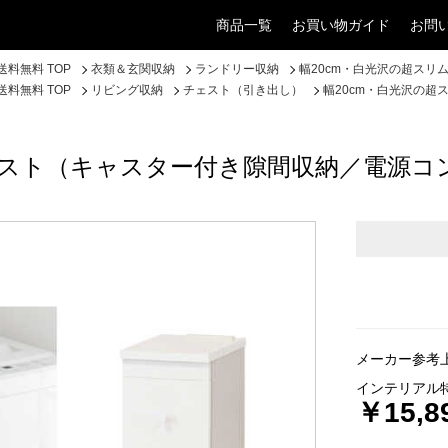
商品一覧
お買い物ガイド
お問
料無料 TOP
衣類＆玄関収納
ランドリー収納
幅20cm・白光沢の超ス
料無料 TOP
リビング収納
チェスト（引き出し）
幅20cm・白光沢の
ェスト（キャスター付き隙間収納／電源コ
メーカー参考上
インテリアル
￥15,8