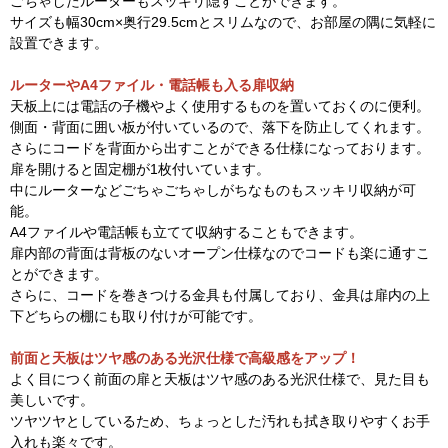
ごちゃしたルーターもスッキリ隠すことができます。
サイズも幅30cm×奥行29.5cmとスリムなので、お部屋の隅に気軽に
設置できます。
ルーターやA4ファイル・電話帳も入る扉収納
天板上には電話の子機やよく使用するものを置いておくのに便利。
側面・背面に囲い板が付いているので、落下を防止してくれます。
さらにコードを背面から出すことができる仕様になっております。
扉を開けると固定棚が1枚付いています。
中にルーターなどごちゃごちゃしがちなものもスッキリ収納が可
能。
A4ファイルや電話帳も立てて収納することもできます。
扉内部の背面は背板のないオープン仕様なのでコードも楽に通すこ
とができます。
さらに、コードを巻きつける金具も付属しており、金具は扉内の上
下どちらの棚にも取り付けが可能です。
前面と天板はツヤ感のある光沢仕様で高級感をアップ！
よく目につく前面の扉と天板はツヤ感のある光沢仕様で、見た目も
美しいです。
ツヤツヤとしているため、ちょっとした汚れも拭き取りやすくお手
入れも楽々です。