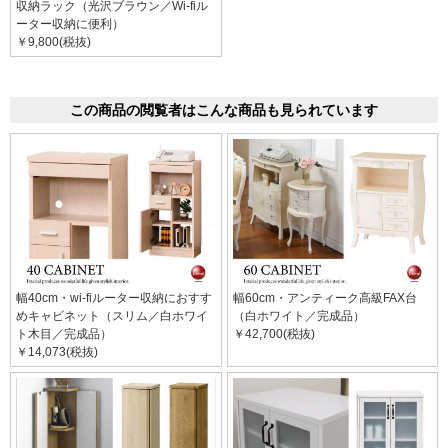
収納ラック（光沢ブラウン／Wi-fiル
ーター収納に便利）
￥9,800(税抜)
この商品の閲覧者はこんな商品も見られています
幅40cm・wi-fiルーター収納におすす
幅60cm・アンティーク高級FAX台
めキャビネット（スリム／白ホワイ
（白ホワイト／完成品）
ト木目／完成品）
￥42,700(税抜)
￥14,073(税抜)