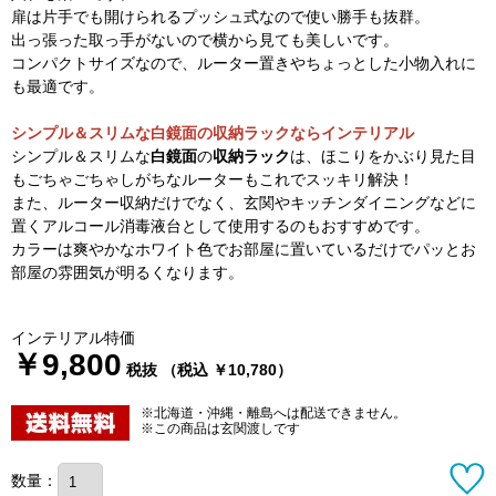
扉は片手でも開けられるプッシュ式なので使い勝手も抜群。
出っ張った取っ手がないので横から見ても美しいです。
コンパクトサイズなので、ルーター置きやちょっとした小物入れに
も最適です。
シンプル＆スリムな白鏡面の収納ラックならインテリアル
シンプル＆スリムな
白鏡面
の
収納ラック
は、ほこりをかぶり見た目
もごちゃごちゃしがちなルーターもこれでスッキリ解決！
また、ルーター収納だけでなく、玄関やキッチンダイニングなどに
置くアルコール消毒液台として使用するのもおすすめです。
カラーは爽やかなホワイト色でお部屋に置いているだけでパッとお
部屋の雰囲気が明るくなります。
インテリアル特価
￥9,800
税抜 （税込 ￥10,780）
※北海道・沖縄・離島へは配送できません。
※この商品は玄関渡しです
数量：