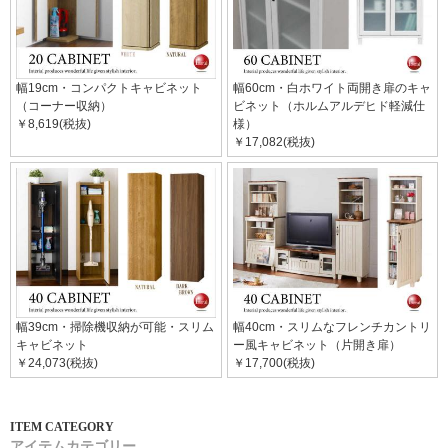
幅19cm・コンパクトキャビネット
幅60cm・白ホワイト両開き扉のキャ
（コーナー収納）
ビネット（ホルムアルデヒド軽減仕
￥8,619(税抜)
様）
￥17,082(税抜)
幅39cm・掃除機収納が可能・スリム
幅40cm・スリムなフレンチカントリ
キャビネット
ー風キャビネット（片開き扉）
￥24,073(税抜)
￥17,700(税抜)
アイテムカテゴリー