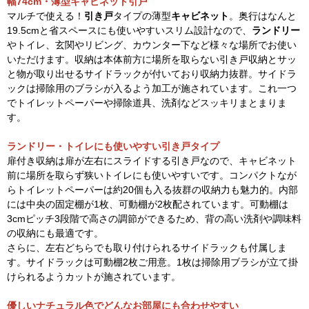
幅74cm・薄型キャビネット引戸
マルチで使える！
引き戸
タイプの薄型
キャビネット
。奥行はなんと
19.5cmと省スペースにも使いやすいスリム設計なので、
ランドリー
やトイレ、玄関やリビング、カウンター下など様々な場所でお使い
いただけます。収納は本体前方に場所を取らない引き戸収納とサッ
と物が取り出せるサイドラックが付いており収納力抜群。サイドラ
ックは掃除用のブラシが入るよう加工が施されています。これ一つ
でトイレットペーパーや掃除道具、洗剤などスッキリまとまりま
す。
ランドリー・トイレにも使いやすい引き戸タイプ
扉付き収納は扉が左右にスライドする引き戸なので、キャビネット
前に場所を取らず狭いトイレにも使いやすいです。コンパクトなが
らトイレットペーパーは約20個も入る抜群の収納力も魅力的。内部
には中央の固定棚が1枚、可動棚が2枚配されています。可動棚は
3cmピッチ3段階で高さの調節ができるため、背の高い洗剤や調味料
の収納にも最適です。
さらに、左右どちらでも取り付けられるサイドラックも付属しま
す。サイドラックは可動棚2枚ご用意。1枚は掃除用ブラシが立て掛
けられるようカットが施されています。
優しいナチュラル色でどんなお部屋にも合わせやすい