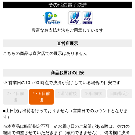
豊富なお支払方法をご用意しています
直営店展示
こちらの商品は直営店での展示はありません
商品お届けの目安
※ 営業日の10：00 時点で決済が完了している場合の目安です
2～4日前
4～6日前
1週間前後
10日前後
日時指定×
後
後
■土日祝は出荷を行っておりません（営業日でのカウントとなりま
す）
※本商品は時間指定不可 ※お届け日のご希望がある際は、努力の
範囲で調整させていただきます（確約できません）。備考欄に決済