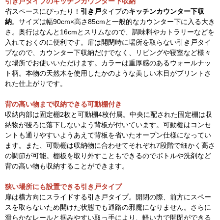
引き戸タイプのキッチンカウンター下収納
省スペースにぴったり！
引き戸
タイプの
キッチンカウンター下収
納
。サイズは幅90cm×高さ85cmと一般的なカウンター下に入る大き
さ。奥行はなんと16cmとスリムなので、調味料やカトラリーなどを
入れておくのに便利です。扉は開閉時に場所を取らない引き戸タイ
プなので、カウンター下収納だけでなく、リビングや寝室など様々
な場所でお使いいただけます。カラーは重厚感のあるウォールナッ
ト柄。本物の天然木を使用したかのような美しい木目がプリントさ
れた仕上がりです。
背の高い物まで収納できる可動棚付き
収納内部は固定棚2枚と可動棚4枚付属。中央に配された固定棚は収
納物が後ろに落下しないよう背板が付いています。可動棚はコンセ
ントも通りやすいようあえて背板を省いたオープン仕様になってい
ます。また、可動棚は収納物に合わせてそれぞれ7段階で細かく高さ
の調節が可能。棚板を取り外すこともできるのでボトルや洗剤など
背の高い物も収納することができます。
狭い場所にも設置できる引き戸タイプ
扉は横方向にスライドする引き戸タイプ。開閉の際、前方にスペー
スを取らないため開けた状態でも通路の邪魔になりません。さらに
滑らかなレールと掴みやすい取っ手により、軽い力で開閉ができる