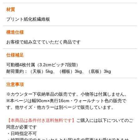
材質
プリント紙化粧繊維板
構造仕様
お客様で組み立てていただく商品です
仕様補足
可動棚4枚付属（3.2cmビッチ7段階）
耐荷重約：（天板）5kg、（棚板）3kg、（底板）3kg
注意事項
※カウンター下収納単品の販売です。小物等は付属しません。
※本ページは幅90cm×奥行16cm・ウォールナット色の販売で
す。他サイズ・他カラーは別ページで販売しています。
【本商品は条件付き送料無料です】
ご購入には以下についてのご
同意が必要です
・日時指定不可
・納期理由でのキャンセルとお届け先の変更はお受けできませ