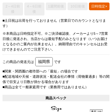
2～4日前
4～6日前
1週間前後
10日前後
日時指定×
後
後
■土日祝は出荷を行っておりません（営業日でのカウントとなりま
す）
※本商品は日時指定不可。※ご決済確認後、メーカーより5～7営業
日後に発送され、当店からは最短手配のみとなります（いつお届け
となるかのご案内が出来ません）。納期理由でのキャンセルはお受
けできませんのでご注意下さい。
福岡県
この商品の発送元は
です
■関東・関西圏の都市部への「最短」の場合です
■配送地域や天候・道路状況・配送会社の事情（荷物量過多）等の関
係で目安より日数が掛かる場合があります
■商品は全て一般家庭用です（業務用ではありません）
商品スペック