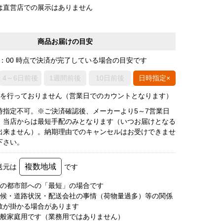
は直営店での展示はありません
商品お届けの目安
0：00 時点で決済が完了している場合の目安です
4～6日前後
1週間前後
10日前後
日時指定×
荷を行っておりません（営業日でのカウントとなります）
時指定不可。※ご決済確認後、メーカーより5～7営業日
、当店からは最短手配のみとなります（いつお届けとなる
出来ません）。納期理由でのキャンセルはお受けできませ
下さい。
複数地域
送元は
です
圏の都市部への「最短」の場合です
天候・道路状況・配送会社の事情（荷物量過多）等の関係
数が掛かる場合があります
一般家庭用です（業務用ではありません）