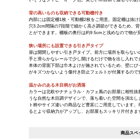
背の高いものも収納できる可動棚付き
内部には固定棚1枚・可動棚2枚をご用意。固定棚は抜
穴3.2cm間隔の7段階で細かく高さ調節ができるため
とができます。棚板の奥行は約9.5cmと浅めなので物
狭い場所にも設置できる引き戸タイプ
扉は開閉しやすい引き戸タイプ。前方に場所を取らない
手と滑らかなレールで少し開けるだけで物を出し入れで
本体の背面下部は巾木よけが施されているため、壁にぴ
がキズつかないよう傷付き防止フェルトが付属するので
温かみのある木目柄がお洒落
カラーは北欧やナチュラル・カフェ風のお部屋に相性抜
うな自然な木目調デザインで、落ち着いた空間を演出し
ト柄やサイズ違いの商品など豊富にご用意しています。
るとより収納力がアップし、お部屋もスッキリ片付きま
商品スペ