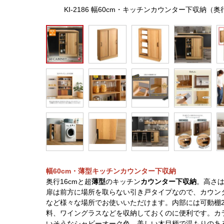
KI-2186 幅60cm・キッチンカウンター下収納
幅60cm・薄型キッチンカウンター下収納
奥行16cmと超
薄型
のキッチン
カウンター下収納
。高さは
扉は前方に場所を取らない引き戸タイプなので、カウン
など様々な場所でお使いいただけます。内部には可動棚
料、ワイングラスなどを収納しておくのに便利です。カ
いそうなシャビーオーク色。美しい木目柄で温もりのあ