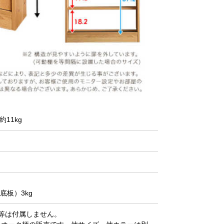
約11kg
底板）3kg
等は付属しません。