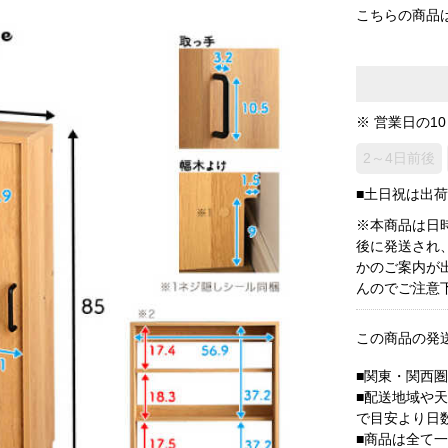
こちらの商品
※ 営業日の1
2～4日前後
■土日祝は出
※本商品は日
後に発送され
かのご案内が
んのでご注意
この商品の発
■関東・関西
■配送地域や
で目安より日
■商品は全て