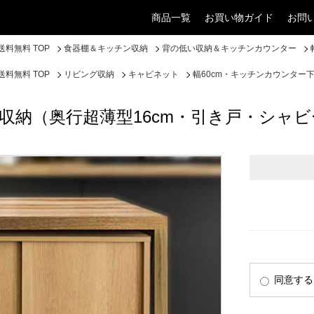
商品一覧
お買い物ガイド
お問
料無料 TOP
食器棚＆キッチン収納
背の低い収納＆キッチンカウンター
料無料 TOP
リビング収納
キャビネット
幅60cm・キッチンカウンター
下収納（奥行超薄型16cm・引き戸・シャ
同意する