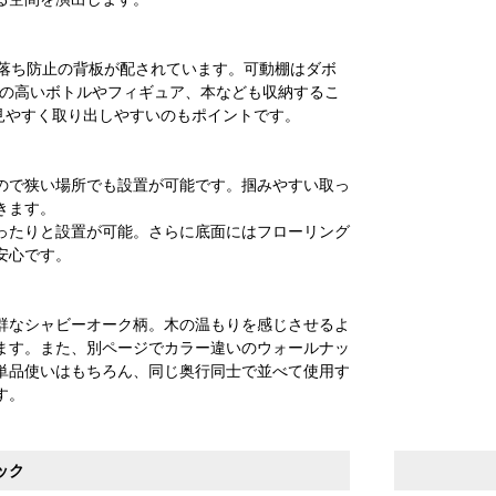
け落ち防止の背板が配されています。可動棚はダボ
、背の高いボトルやフィギュア、本なども収納するこ
が見やすく取り出しやすいのもポイントです。
ので狭い場所でも設置が可能です。掴みやすい取っ
きます。
ったりと設置が可能。さらに底面にはフローリング
安心です。
群なシャビーオーク柄。木の温もりを感じさせるよ
ます。また、別ページでカラー違いのウォールナッ
単品使いはもちろん、同じ奥行同士で並べて使用す
す。
ック