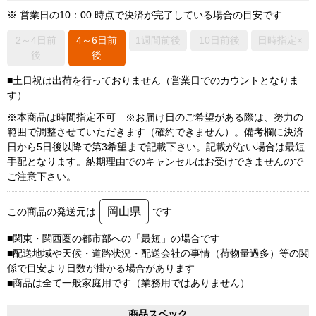
※ 営業日の10：00 時点で決済が完了している場合の目安です
2～4日前
4～6日前
1週間前後
10日前後
日時指定×
後
後
■土日祝は出荷を行っておりません（営業日でのカウントとなりま
す）
※本商品は時間指定不可 ※お届け日のご希望がある際は、努力の
範囲で調整させていただきます（確約できません）。備考欄に決済
日から5日後以降で第3希望まで記載下さい。記載がない場合は最短
手配となります。納期理由でのキャンセルはお受けできませんので
ご注意下さい。
岡山県
この商品の発送元は
です
■関東・関西圏の都市部への「最短」の場合です
■配送地域や天候・道路状況・配送会社の事情（荷物量過多）等の関
係で目安より日数が掛かる場合があります
■商品は全て一般家庭用です（業務用ではありません）
商品スペック