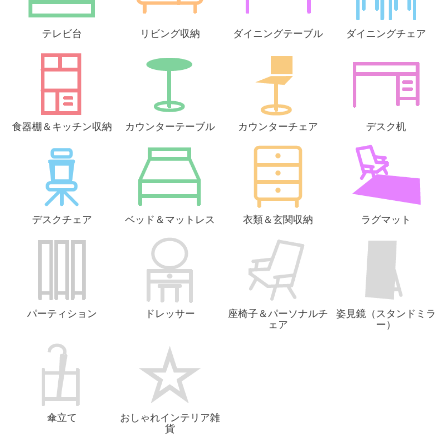
テレビ台
リビング収納
ダイニングテーブル
ダイニングチェア
食器棚＆キッチン収納
カウンターテーブル
カウンターチェア
デスク机
デスクチェア
ベッド＆マットレス
衣類＆玄関収納
ラグマット
パーティション
ドレッサー
座椅子＆パーソナルチ
姿見鏡（スタンドミラ
ェア
ー）
傘立て
おしゃれインテリア雑
貨