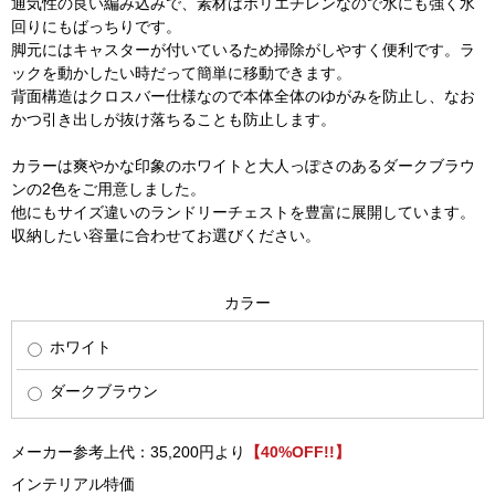
通気性の良い編み込みで、素材はポリエチレンなので水にも強く水
回りにもばっちりです。
脚元にはキャスターが付いているため掃除がしやすく便利です。ラ
ックを動かしたい時だって簡単に移動できます。
背面構造はクロスバー仕様なので本体全体のゆがみを防止し、なお
かつ引き出しが抜け落ちることも防止します。
カラーは爽やかな印象のホワイトと大人っぽさのあるダークブラウ
ンの2色をご用意しました。
他にもサイズ違いのランドリーチェストを豊富に展開しています。
収納したい容量に合わせてお選びください。
カラー
ホワイト
ダークブラウン
メーカー参考上代：35,200円より
【40%OFF!!】
インテリアル特価