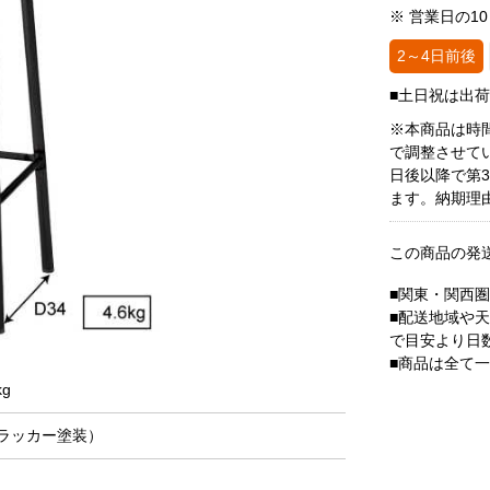
※ 営業日の1
2～4日前後
■土日祝は出
※本商品は時
で調整させて
日後以降で第
ます。納期理
この商品の発
■関東・関西
■配送地域や
で目安より日
■商品は全て
g
ラッカー塗装）