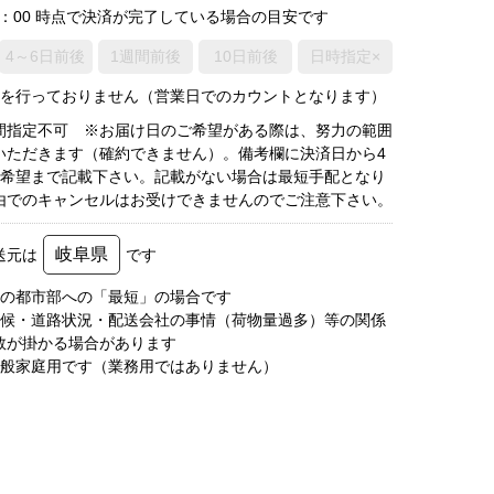
0：00 時点で決済が完了している場合の目安です
4～6日前後
1週間前後
10日前後
日時指定×
荷を行っておりません（営業日でのカウントとなります）
間指定不可 ※お届け日のご希望がある際は、努力の範囲
いただきます（確約できません）。備考欄に決済日から4
3希望まで記載下さい。記載がない場合は最短手配となり
由でのキャンセルはお受けできませんのでご注意下さい。
岐阜県
送元は
です
圏の都市部への「最短」の場合です
天候・道路状況・配送会社の事情（荷物量過多）等の関係
数が掛かる場合があります
一般家庭用です（業務用ではありません）