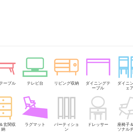
テーブル
テレビ台
リビング収納
ダイニングテ
ダイニ
ーブル
ェ
＆玄関収
ラグマット
パーティショ
ドレッサー
座椅子
納
ン
ソナル