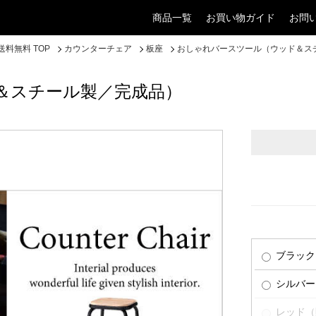
商品一覧
お買い物ガイド
お問
料無料 TOP
カウンターチェア
板座
おしゃれバースツール（ウッド＆ス
＆スチール製／完成品）
ブラック
シルバー
レッド（