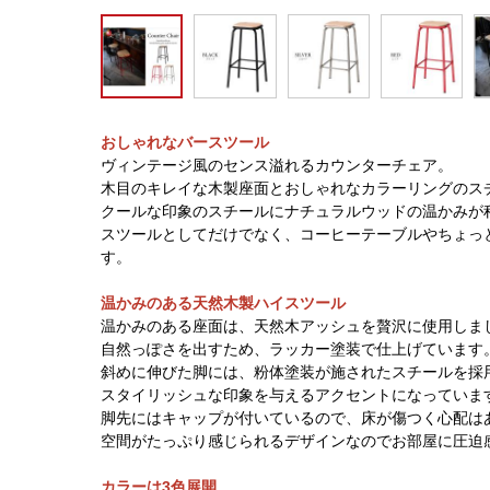
おしゃれなバースツール
ヴィンテージ風のセンス溢れるカウンターチェア。
木目のキレイな木製座面とおしゃれなカラーリングのス
クールな印象のスチールにナチュラルウッドの温かみが
スツールとしてだけでなく、コーヒーテーブルやちょっ
す。
温かみのある天然木製ハイスツール
温かみのある座面は、天然木アッシュを贅沢に使用しま
自然っぽさを出すため、ラッカー塗装で仕上げています
斜めに伸びた脚には、粉体塗装が施されたスチールを採
スタイリッシュな印象を与えるアクセントになっていま
脚先にはキャップが付いているので、床が傷つく心配は
空間がたっぷり感じられるデザインなのでお部屋に圧迫
カラーは3色展開