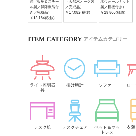
調（板座＆スチー
（天然木オーク製
木ウォールナット
ル製／昇降機能付
／完成品）
製／棚板付き）
き／完成品）
￥17,082(税抜)
￥29,800(税抜)
￥13,164(税抜)
アイテムカテゴリー
ライト照明器
掛け時計
ソファー
ロー
具
デスク机
デスクチェア
ベッド＆マッ
衣類
トレス