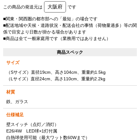
大阪府
この商品の発送元は
です
■関東・関西圏の都市部への「最短」の場合です
■配送地域や天候・道路状況・配送会社の事情（荷物量過多）等の関
係で目安より日数が掛かる場合があります
■商品は全て一般家庭用です（業務用ではありません）
商品スペック
サイズ
（Sサイズ）直径19cm、高さ104cm、重量約1.5kg
（Lサイズ）直径24cm、高さ110cm、重量約2.2kg
材質
鉄、ガラス
仕様補足
壁スイッチ（点灯／消灯）
E26/4W LED球×1灯付属
白熱球使用可能（最大ワット数60Wまで）