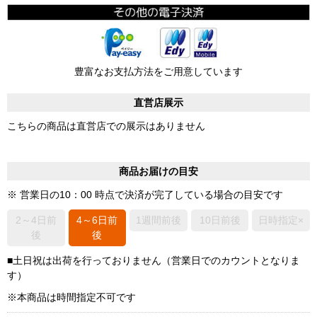
豊富なお支払方法をご用意しています
直営店展示
こちらの商品は直営店での展示はありません
商品お届けの目安
※ 営業日の10：00 時点で決済が完了している場合の目安です
2～4日前
4～6日前
1週間前後
10日前後
日時指定×
後
後
■土日祝は出荷を行っておりません（営業日でのカウントとなりま
す）
※本商品は時間指定不可です