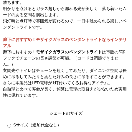
放ちます。
明かりを点けるとガラス越しから漏れる光が美しく、落ち着いたム
ードのある空間を演出します。
消灯時と点灯時で雰囲気が変わるので、一日中眺められる楽しいペ
ンダントライトです。
廊下におすすめ！モザイクガラスのペンダントライトならインテリ
アル
廊下
におすすめ！
モザイクガラス
の
ペンダントライト
は市販のS字
フックでチェーンの長さ調節が可能。（コードは調節できませ
ん。）
玄関先やトイレはチェーンを短くしてみたり、ダイニング空間は長
めに吊るしてみたりとあなた好みの長さに吊るすことができます。
さらに本製品はLED電球が1灯付いてくるお得なアイテム。
白熱球と比べて寿命が長く、頻繁に電球の取替えが少ないため実用
性に優れています。
シェードのサイズ
Sサイズ（追加代金なし）