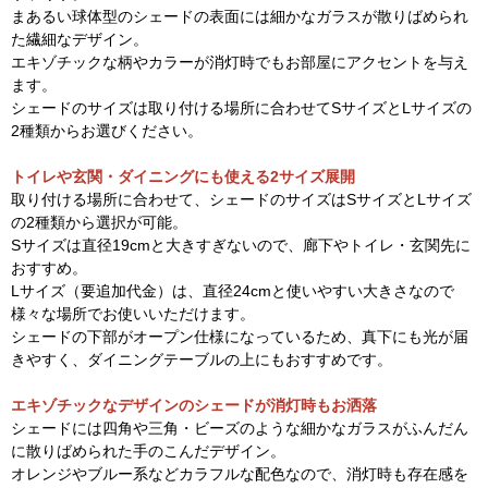
まあるい球体型のシェードの表面には細かなガラスが散りばめられ
た繊細なデザイン。
エキゾチックな柄やカラーが消灯時でもお部屋にアクセントを与え
ます。
シェードのサイズは取り付ける場所に合わせてSサイズとLサイズの
2種類からお選びください。
トイレや玄関・ダイニングにも使える2サイズ展開
取り付ける場所に合わせて、シェードのサイズはSサイズとLサイズ
の2種類から選択が可能。
Sサイズは直径19cmと大きすぎないので、廊下やトイレ・玄関先に
おすすめ。
Lサイズ（要追加代金）は、直径24cmと使いやすい大きさなので
様々な場所でお使いいただけます。
シェードの下部がオープン仕様になっているため、真下にも光が届
きやすく、ダイニングテーブルの上にもおすすめです。
エキゾチックなデザインのシェードが消灯時もお洒落
シェードには四角や三角・ビーズのような細かなガラスがふんだん
に散りばめられた手のこんだデザイン。
オレンジやブルー系などカラフルな配色なので、消灯時も存在感を