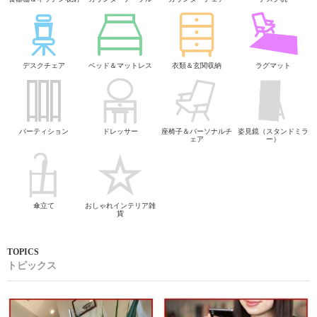
デスクチェア
ベッド＆マットレス
衣類＆玄関収納
ラグマット
パーティション
ドレッサー
座椅子＆パーソナルチ
姿見鏡（スタンドミラ
ェア
ー）
傘立て
おしゃれインテリア雑
貨
トピックス