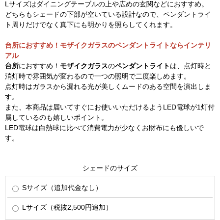
Lサイズはダイニングテーブルの上や広めの玄関などにおすすめ。
どちらもシェードの下部が空いている設計なので、ペンダントライ
ト周りだけでなく真下にも明かりを照らしてくれます。
台所におすすめ！モザイクガラスのペンダントライトならインテリ
アル
台所
におすすめ！
モザイクガラス
の
ペンダントライト
は、点灯時と
消灯時で雰囲気が変わるので一つの照明で二度楽しめます。
点灯時はガラスから漏れる光が美しくムードのある空間を演出しま
す。
また、本商品は届いてすぐにお使いいただけるようLED電球が1灯付
属しているのも嬉しいポイント。
LED電球は白熱球に比べて消費電力が少なくお財布にも優しいで
す。
シェードのサイズ
Sサイズ（追加代金なし）
Lサイズ（税抜2,500円追加）