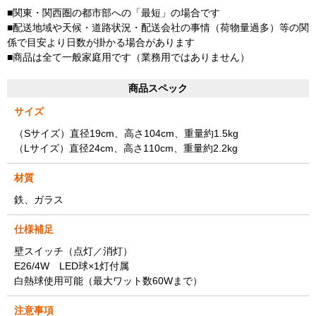
■関東・関西圏の都市部への「最短」の場合です
■配送地域や天候・道路状況・配送会社の事情（荷物量過多）等の関
係で目安より日数が掛かる場合があります
■商品は全て一般家庭用です（業務用ではありません）
商品スペック
サイズ
（Sサイズ）直径19cm、高さ104cm、重量約1.5kg
（Lサイズ）直径24cm、高さ110cm、重量約2.2kg
材質
鉄、ガラス
仕様補足
壁スイッチ（点灯／消灯）
E26/4W LED球×1灯付属
白熱球使用可能（最大ワット数60Wまで）
注意事項