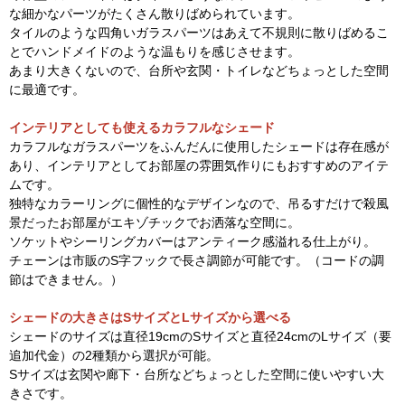
な細かなパーツがたくさん散りばめられています。
タイルのような四角いガラスパーツはあえて不規則に散りばめるこ
とでハンドメイドのような温もりを感じさせます。
あまり大きくないので、台所や玄関・トイレなどちょっとした空間
に最適です。
インテリアとしても使えるカラフルなシェード
カラフルなガラスパーツをふんだんに使用したシェードは存在感が
あり、インテリアとしてお部屋の雰囲気作りにもおすすめのアイテ
ムです。
独特なカラーリングに個性的なデザインなので、吊るすだけで殺風
景だったお部屋がエキゾチックでお洒落な空間に。
ソケットやシーリングカバーはアンティーク感溢れる仕上がり。
チェーンは市販のS字フックで長さ調節が可能です。（コードの調
節はできません。）
シェードの大きさはSサイズとLサイズから選べる
シェードのサイズは直径19cmのSサイズと直径24cmのLサイズ（要
追加代金）の2種類から選択が可能。
Sサイズは玄関や廊下・台所などちょっとした空間に使いやすい大
きさです。