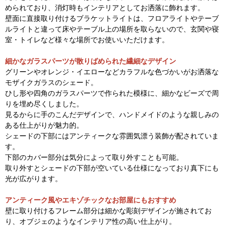
められており、消灯時もインテリアとしてお洒落に飾れます。
壁面に直接取り付けるブラケットライトは、フロアライトやテーブ
ルライトと違って床やテーブル上の場所を取らないので、玄関や寝
室・トイレなど様々な場所でお使いいただけます。
細かなガラスパーツが散りばめられた繊細なデザイン
グリーンやオレンジ・イエローなどカラフルな色づかいがお洒落な
モザイクガラスのシェード。
ひし形や四角のガラスパーツで作られた模様に、細かなビーズで周
りを埋め尽くしました。
見るからに手のこんだデザインで、ハンドメイドのような親しみの
ある仕上がりが魅力的。
シェードの下部にはアンティークな雰囲気漂う装飾が配されていま
す。
下部のカバー部分は気分によって取り外すことも可能。
取り外すとシェードの下部が空いている仕様になっており真下にも
光が広がります。
アンティーク風やエキゾチックなお部屋にもおすすめ
壁に取り付けるフレーム部分は細かな彫刻デザインが施されてお
り、オブジェのようなインテリア性の高い仕上がり。