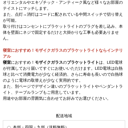
オリエンタルやエキゾチック・アンティーク風など様々なお部屋の
テイストにマッチします。
また、点灯→消灯はコードに配されている中間スイッチで切り替え
が可能。
取り付けはコンセントにブラケットライトのプラグを差し込み、本
体を壁面にネジで固定するだけと大掛かりな工事も必要ありませ
ん。
寝室におすすめ！モザイクガラスのブラケットライトならインテリ
アル
寝室
におすすめ！
モザイクガラス
の
ブラケットライト
は、LED電球
が付属しており届いてすぐにお使いいただけます。LED電球は白熱
球と比べて消費電力が少なく経済的、さらに寿命も長いので白熱球
のように電球の取替えが少なく実用的です。
また、別ページでデザイン違いのブラケットライトやペンダントラ
イト、テーブルランプもご用意しています。
用途やお部屋の雰囲気に合わせてお好みでお選びください。
配送地域
本州・四国・九州（送料無料）