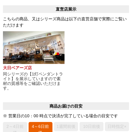
直営店展示
こちらの商品、又はシリーズ商品は以下の直営店舗で実際にご覧い
ただけます
大日ベアーズ店
同シリーズの【1灯ペンダントラ
イト】を展示していますので素
材の質感等をご確認いただけま
す。
商品お届けの目安
※ 営業日の10：00 時点で決済が完了している場合の目安です
2～4日前
4～6日前
1週間前後
10日前後
日時指定×