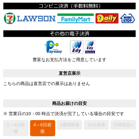
豊富なお支払方法をご用意しています
直営店展示
こちらの商品は直営店での展示はありません
商品お届けの目安
※ 営業日の10：00 時点で決済が完了している場合の目安です
2～4日前
4～6日前
1週間前後
10日前後
日時指定×
後
後